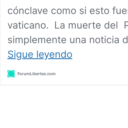
cónclave como si esto fue
vaticano. La muerte del 
simplemente una noticia d
El
Sigue leyendo
pueblo
de
Dios
ForumLibertas.com
ante
la
elección
de
un
nuevo
Papa