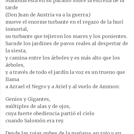
Mahoma está en su paraíso sobre la estrella de la
tarde
(Don Juan de Austria va a la guerra.)
mueve el enorme turbante en el regazo de la hurí
inmortal,
su turbante que tejieron los mares y los ponientes.
Sacude los jardines de pavos reales al despertar de
la siesta,
y camina entre los árboles y es más alto que los
árboles,
y a través de todo el jardín la voz es un trueno que
llama
a Azrael el Negro y a Ariel y al vuelo de Ammon:
Genios y Gigantes,
múltiples de alas y de ojos,
cuya fuerte obediencia partió el cielo
cuando Salomón era rey.
Desde las rojas nubes de la mañana, en rojo y en