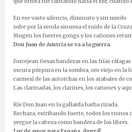
que otrora fue cantando hacia el sur, cuando
En ese vasto silencio, diminuto y sin miedo
sube por la senda sinuosa el ruido de la Cruz
Mugen los fuertes gongs y los cañones retu
Don Juan de Austria se va a la guerra.
Forcejean tiesas banderas en las frías ráfagas
oscura púrpura en la sombra, oro viejo en la l
carmesí de las antorchas en los atabales de co
Las clarinadas, los clarines, los cañones y aquí
Ríe Don Juan en la gallarda barba rizada.
Rechaza, estribando fuerte, todos los tronos
yergue la cabeza como bandera de los libres.
Luz de amor para España, ¡hurrá!