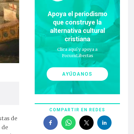
Apoya el periodismo
que construye la
alternativa cultural
cristiana
Clica aquí y apoya a
ForumLibertas
AYÚDANOS
COMPARTIR EN REDES
stas de
s de