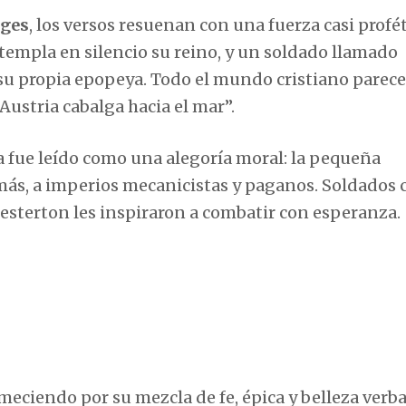
rges
, los versos resuenan con una fuerza casi profét
ontempla en silencio su reino, y un soldado llamado
 su propia epopeya. Todo el mundo cristiano parece
ustria cabalga hacia el mar”.
 fue leído como una alegoría moral: la pequeña
 más, a imperios mecanicistas y paganos. Soldados
esterton les inspiraron a combatir con esperanza.
eciendo por su mezcla de fe, épica y belleza verba