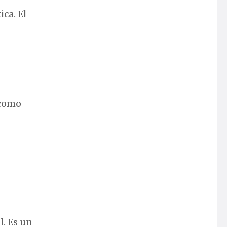
ica. El
 como
l. Es un