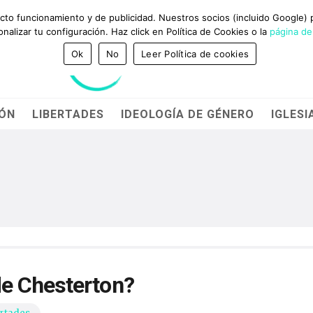
GANADORES DEL PREMIO BRAVO Y CADENA 100
NTACTO
ecto funcionamiento y de publicidad. Nuestros socios (incluido Google)
alizar tu configuración. Haz click en Política de Cookies o la
página de
Ok
No
Leer Política de cookies
IÓN
LIBERTADES
IDEOLOGÍA DE GÉNERO
IGLESI
e Chesterton?