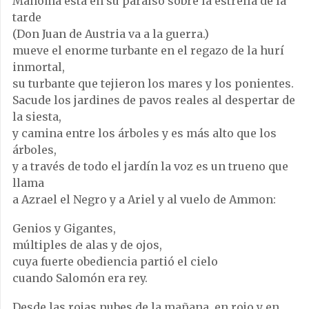
Mahoma está en su paraíso sobre la estrella de la
tarde
(Don Juan de Austria va a la guerra.)
mueve el enorme turbante en el regazo de la hurí
inmortal,
su turbante que tejieron los mares y los ponientes.
Sacude los jardines de pavos reales al despertar de
la siesta,
y camina entre los árboles y es más alto que los
árboles,
y a través de todo el jardín la voz es un trueno que
llama
a Azrael el Negro y a Ariel y al vuelo de Ammon:
Genios y Gigantes,
múltiples de alas y de ojos,
cuya fuerte obediencia partió el cielo
cuando Salomón era rey.
Desde las rojas nubes de la mañana, en rojo y en