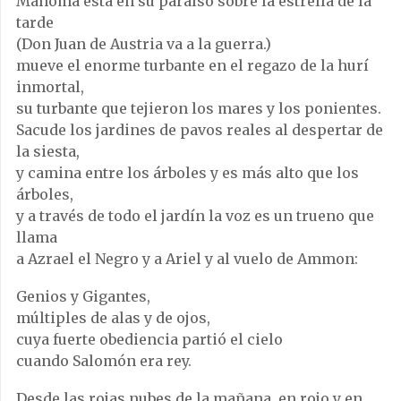
Mahoma está en su paraíso sobre la estrella de la
tarde
(Don Juan de Austria va a la guerra.)
mueve el enorme turbante en el regazo de la hurí
inmortal,
su turbante que tejieron los mares y los ponientes.
Sacude los jardines de pavos reales al despertar de
la siesta,
y camina entre los árboles y es más alto que los
árboles,
y a través de todo el jardín la voz es un trueno que
llama
a Azrael el Negro y a Ariel y al vuelo de Ammon:
Genios y Gigantes,
múltiples de alas y de ojos,
cuya fuerte obediencia partió el cielo
cuando Salomón era rey.
Desde las rojas nubes de la mañana, en rojo y en