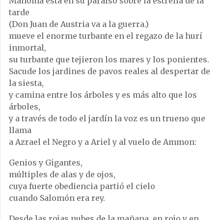
Mahoma está en su paraíso sobre la estrella de la
tarde
(Don Juan de Austria va a la guerra.)
mueve el enorme turbante en el regazo de la hurí
inmortal,
su turbante que tejieron los mares y los ponientes.
Sacude los jardines de pavos reales al despertar de
la siesta,
y camina entre los árboles y es más alto que los
árboles,
y a través de todo el jardín la voz es un trueno que
llama
a Azrael el Negro y a Ariel y al vuelo de Ammon:
Genios y Gigantes,
múltiples de alas y de ojos,
cuya fuerte obediencia partió el cielo
cuando Salomón era rey.
Desde las rojas nubes de la mañana, en rojo y en