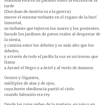
Mahoma está en su paraíso sobre la estrella de la
tarde
(Don Juan de Austria va a la guerra.)
mueve el enorme turbante en el regazo de la hurí
inmortal,
su turbante que tejieron los mares y los ponientes.
Sacude los jardines de pavos reales al despertar de
la siesta,
y camina entre los árboles y es más alto que los
árboles,
y a través de todo el jardín la voz es un trueno que
llama
a Azrael el Negro y a Ariel y al vuelo de Ammon:
Genios y Gigantes,
múltiples de alas y de ojos,
cuya fuerte obediencia partió el cielo
cuando Salomón era rey.
Desde las rojas nubes de la mañana, en rojo y en