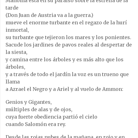
Mahoma está en su paraíso sobre la estrella de la
tarde
(Don Juan de Austria va a la guerra.)
mueve el enorme turbante en el regazo de la hurí
inmortal,
su turbante que tejieron los mares y los ponientes.
Sacude los jardines de pavos reales al despertar de
la siesta,
y camina entre los árboles y es más alto que los
árboles,
y a través de todo el jardín la voz es un trueno que
llama
a Azrael el Negro y a Ariel y al vuelo de Ammon:
Genios y Gigantes,
múltiples de alas y de ojos,
cuya fuerte obediencia partió el cielo
cuando Salomón era rey.
Desde las rojas nubes de la mañana, en rojo y en