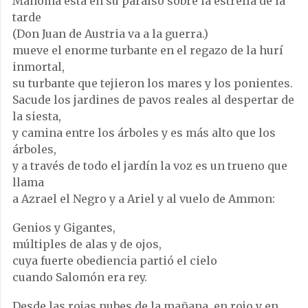
Mahoma está en su paraíso sobre la estrella de la
tarde
(Don Juan de Austria va a la guerra.)
mueve el enorme turbante en el regazo de la hurí
inmortal,
su turbante que tejieron los mares y los ponientes.
Sacude los jardines de pavos reales al despertar de
la siesta,
y camina entre los árboles y es más alto que los
árboles,
y a través de todo el jardín la voz es un trueno que
llama
a Azrael el Negro y a Ariel y al vuelo de Ammon:
Genios y Gigantes,
múltiples de alas y de ojos,
cuya fuerte obediencia partió el cielo
cuando Salomón era rey.
Desde las rojas nubes de la mañana, en rojo y en