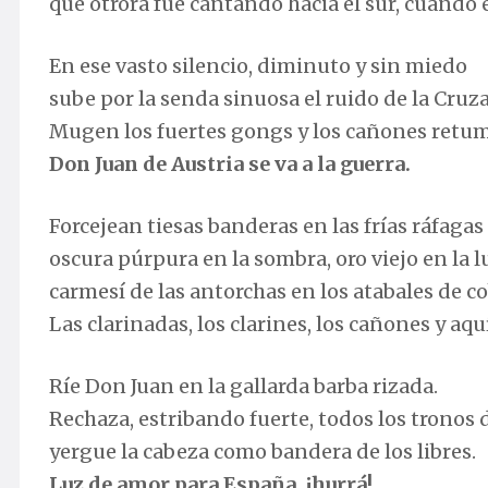
que otrora fue cantando hacia el sur, cuando
En ese vasto silencio, diminuto y sin miedo
sube por la senda sinuosa el ruido de la Cruz
Mugen los fuertes gongs y los cañones retu
Don Juan de Austria se va a la guerra.
Forcejean tiesas banderas en las frías ráfagas
oscura púrpura en la sombra, oro viejo en la l
carmesí de las antorchas en los atabales de co
Las clarinadas, los clarines, los cañones y aquí
Ríe Don Juan en la gallarda barba rizada.
Rechaza, estribando fuerte, todos los tronos
yergue la cabeza como bandera de los libres.
Luz de amor para España, ¡hurrá!