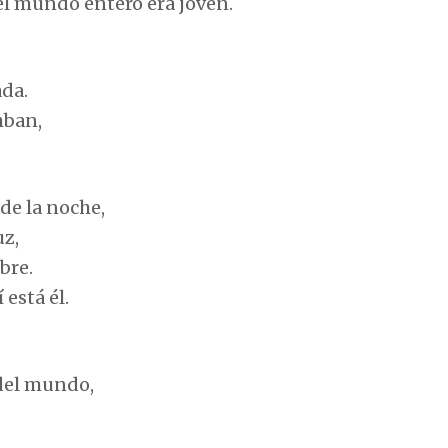
 el mundo entero era joven.
ada.
mban,
 de la noche,
uz,
bre.
 está él.
 del mundo,