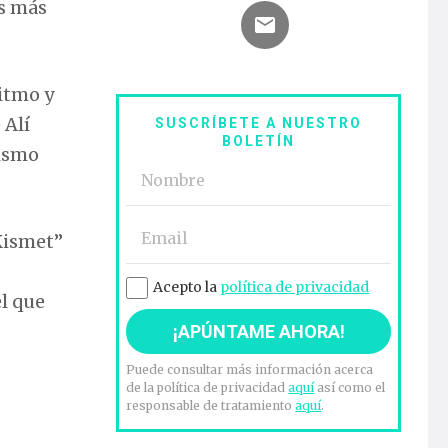
s más
ritmo y
 Alí
SUSCRÍBETE A NUESTRO
BOLETÍN
lismo
“Kismet”
Acepto la
política de privacidad
el que
Puede consultar más información acerca
de la política de privacidad
aquí
así como el
responsable de tratamiento
aquí
.