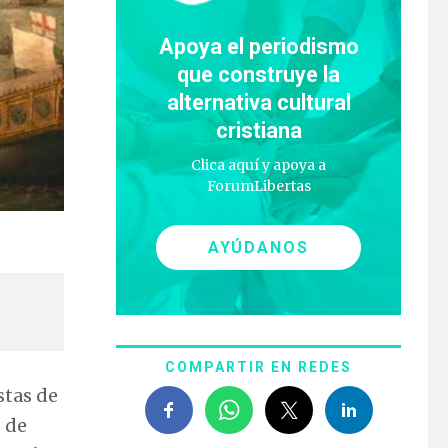
Apoya el periodismo
que construye la
alternativa cultural
cristiana
Clica aquí y apoya a
ForumLibertas
AYÚDANOS
COMPARTIR EN REDES
stas de
s de