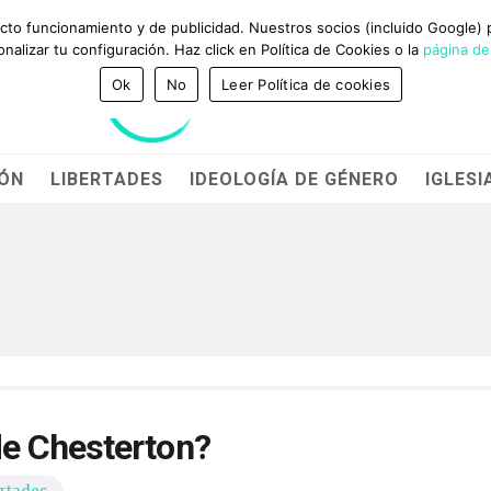
GANADORES DEL PREMIO BRAVO Y CADENA 100
NTACTO
ecto funcionamiento y de publicidad. Nuestros socios (incluido Google)
alizar tu configuración. Haz click en Política de Cookies o la
página de
Ok
No
Leer Política de cookies
IÓN
LIBERTADES
IDEOLOGÍA DE GÉNERO
IGLESI
e Chesterton?