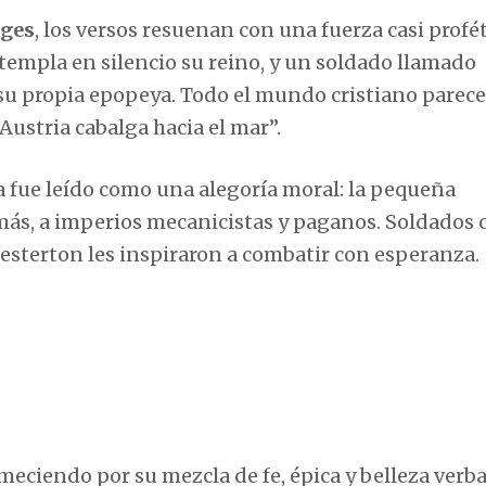
rges
, los versos resuenan con una fuerza casi profét
ontempla en silencio su reino, y un soldado llamado
 su propia epopeya. Todo el mundo cristiano parece
ustria cabalga hacia el mar”.
 fue leído como una alegoría moral: la pequeña
 más, a imperios mecanicistas y paganos. Soldados
esterton les inspiraron a combatir con esperanza.
eciendo por su mezcla de fe, épica y belleza verba