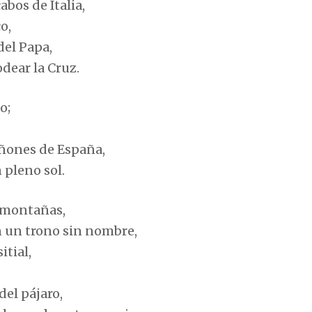
abos de Italia,
o,
del Papa,
odear la Cruz.
o;
cañones de España,
 pleno sol.
 montañas,
n un trono sin nombre,
tial,
del pájaro,