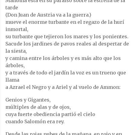
Mahoma está en su paraíso sobre la estrella de la
tarde
(Don Juan de Austria va a la guerra.)
mueve el enorme turbante en el regazo de la hurí
inmortal,
su turbante que tejieron los mares y los ponientes.
Sacude los jardines de pavos reales al despertar de
la siesta,
y camina entre los árboles y es más alto que los
árboles,
y a través de todo el jardín la voz es un trueno que
llama
a Azrael el Negro y a Ariel y al vuelo de Ammon:
Genios y Gigantes,
múltiples de alas y de ojos,
cuya fuerte obediencia partió el cielo
cuando Salomón era rey.
Desde las rojas nubes de la mañana, en rojo y en