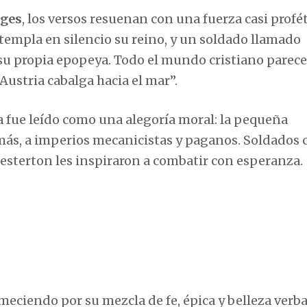
rges
, los versos resuenan con una fuerza casi profét
ontempla en silencio su reino, y un soldado llamado
 su propia epopeya. Todo el mundo cristiano parece
ustria cabalga hacia el mar”.
 fue leído como una alegoría moral: la pequeña
 más, a imperios mecanicistas y paganos. Soldados
esterton les inspiraron a combatir con esperanza.
eciendo por su mezcla de fe, épica y belleza verba