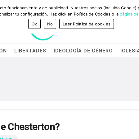
GANADORES DEL PREMIO BRAVO Y CADENA 100
NTACTO
ecto funcionamiento y de publicidad. Nuestros socios (incluido Google)
alizar tu configuración. Haz click en Política de Cookies o la
página de
Ok
No
Leer Política de cookies
IÓN
LIBERTADES
IDEOLOGÍA DE GÉNERO
IGLESI
e Chesterton?