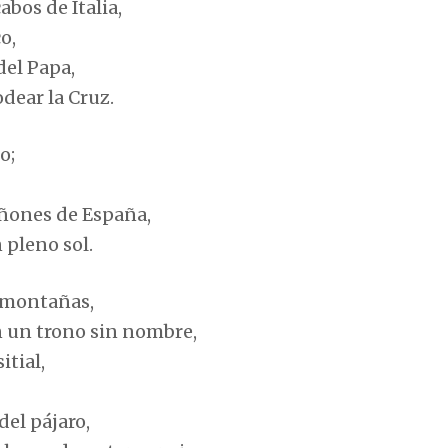
abos de Italia,
o,
del Papa,
odear la Cruz.
o;
cañones de España,
 pleno sol.
 montañas,
n un trono sin nombre,
tial,
del pájaro,