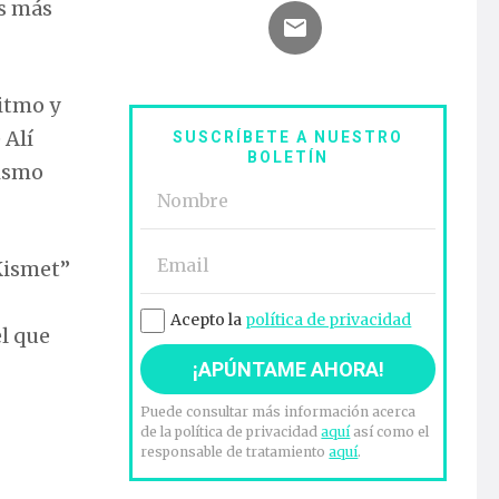
s más
ritmo y
 Alí
SUSCRÍBETE A NUESTRO
BOLETÍN
lismo
“Kismet”
Acepto la
política de privacidad
el que
Puede consultar más información acerca
de la política de privacidad
aquí
así como el
responsable de tratamiento
aquí
.