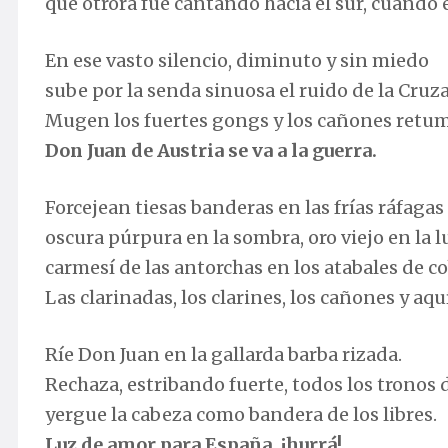
que otrora fue cantando hacia el sur, cuando
En ese vasto silencio, diminuto y sin miedo
sube por la senda sinuosa el ruido de la Cruz
Mugen los fuertes gongs y los cañones retu
Don Juan de Austria se va a la guerra.
Forcejean tiesas banderas en las frías ráfagas
oscura púrpura en la sombra, oro viejo en la l
carmesí de las antorchas en los atabales de co
Las clarinadas, los clarines, los cañones y aquí
Ríe Don Juan en la gallarda barba rizada.
Rechaza, estribando fuerte, todos los tronos
yergue la cabeza como bandera de los libres.
Luz de amor para España, ¡hurrá!