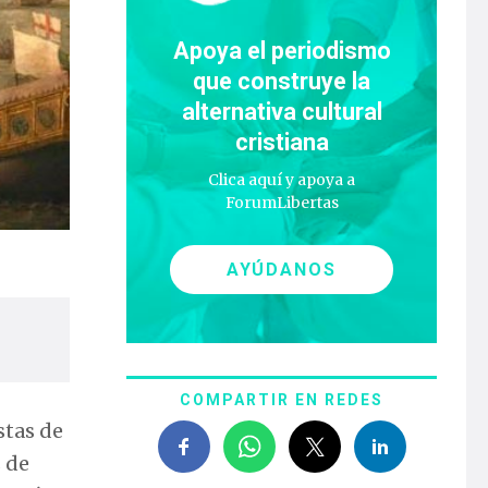
Apoya el periodismo
que construye la
alternativa cultural
cristiana
Clica aquí y apoya a
ForumLibertas
AYÚDANOS
COMPARTIR EN REDES
stas de
s de