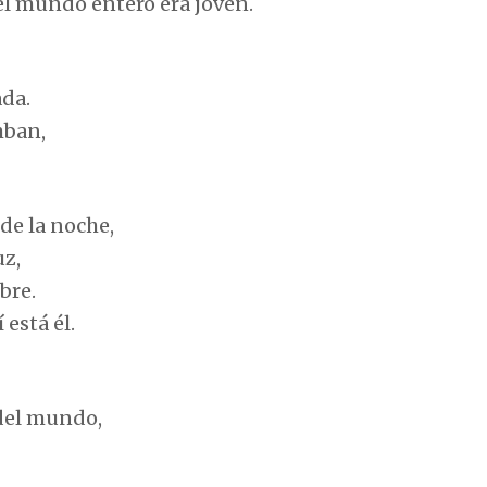
 el mundo entero era joven.
ada.
mban,
 de la noche,
uz,
bre.
 está él.
 del mundo,