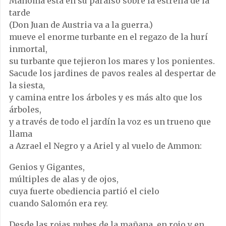
Mahoma está en su paraíso sobre la estrella de la
tarde
(Don Juan de Austria va a la guerra.)
mueve el enorme turbante en el regazo de la hurí
inmortal,
su turbante que tejieron los mares y los ponientes.
Sacude los jardines de pavos reales al despertar de
la siesta,
y camina entre los árboles y es más alto que los
árboles,
y a través de todo el jardín la voz es un trueno que
llama
a Azrael el Negro y a Ariel y al vuelo de Ammon:
Genios y Gigantes,
múltiples de alas y de ojos,
cuya fuerte obediencia partió el cielo
cuando Salomón era rey.
Desde las rojas nubes de la mañana, en rojo y en