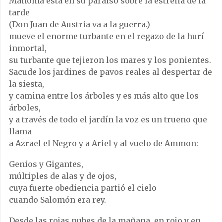
Mahoma está en su paraíso sobre la estrella de la
tarde
(Don Juan de Austria va a la guerra.)
mueve el enorme turbante en el regazo de la hurí
inmortal,
su turbante que tejieron los mares y los ponientes.
Sacude los jardines de pavos reales al despertar de
la siesta,
y camina entre los árboles y es más alto que los
árboles,
y a través de todo el jardín la voz es un trueno que
llama
a Azrael el Negro y a Ariel y al vuelo de Ammon:
Genios y Gigantes,
múltiples de alas y de ojos,
cuya fuerte obediencia partió el cielo
cuando Salomón era rey.
Desde las rojas nubes de la mañana, en rojo y en