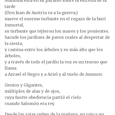
Mahoma está en su paraíso sobre la estrella de la
tarde
(Don Juan de Austria va a la guerra.)
mueve el enorme turbante en el regazo de la hurí
inmortal,
su turbante que tejieron los mares y los ponientes.
Sacude los jardines de pavos reales al despertar de
la siesta,
y camina entre los árboles y es más alto que los
árboles,
y a través de todo el jardín la voz es un trueno que
llama
a Azrael el Negro y a Ariel y al vuelo de Ammon:
Genios y Gigantes,
múltiples de alas y de ojos,
cuya fuerte obediencia partió el cielo
cuando Salomón era rey.
Desde las rojas nubes de la mañana, en rojo y en