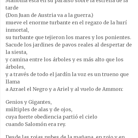
Mahoma está en su paraíso sobre la estrella de la
tarde
(Don Juan de Austria va a la guerra.)
mueve el enorme turbante en el regazo de la hurí
inmortal,
su turbante que tejieron los mares y los ponientes.
Sacude los jardines de pavos reales al despertar de
la siesta,
y camina entre los árboles y es más alto que los
árboles,
y a través de todo el jardín la voz es un trueno que
llama
a Azrael el Negro y a Ariel y al vuelo de Ammon:
Genios y Gigantes,
múltiples de alas y de ojos,
cuya fuerte obediencia partió el cielo
cuando Salomón era rey.
Desde las rojas nubes de la mañana, en rojo y en