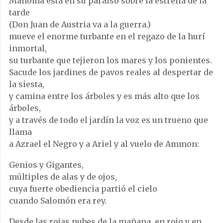
Mahoma está en su paraíso sobre la estrella de la
tarde
(Don Juan de Austria va a la guerra.)
mueve el enorme turbante en el regazo de la hurí
inmortal,
su turbante que tejieron los mares y los ponientes.
Sacude los jardines de pavos reales al despertar de
la siesta,
y camina entre los árboles y es más alto que los
árboles,
y a través de todo el jardín la voz es un trueno que
llama
a Azrael el Negro y a Ariel y al vuelo de Ammon:
Genios y Gigantes,
múltiples de alas y de ojos,
cuya fuerte obediencia partió el cielo
cuando Salomón era rey.
Desde las rojas nubes de la mañana, en rojo y en