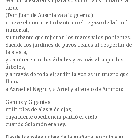
Mahoma está en su paraíso sobre la estrella de la
tarde
(Don Juan de Austria va a la guerra.)
mueve el enorme turbante en el regazo de la hurí
inmortal,
su turbante que tejieron los mares y los ponientes.
Sacude los jardines de pavos reales al despertar de
la siesta,
y camina entre los árboles y es más alto que los
árboles,
y a través de todo el jardín la voz es un trueno que
llama
a Azrael el Negro y a Ariel y al vuelo de Ammon:
Genios y Gigantes,
múltiples de alas y de ojos,
cuya fuerte obediencia partió el cielo
cuando Salomón era rey.
Desde las rojas nubes de la mañana, en rojo y en