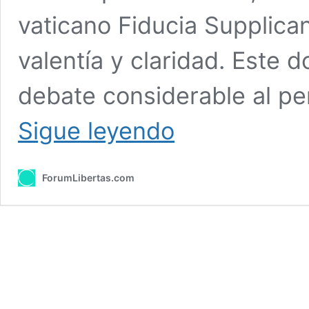
vaticano Fiducia Supplica
valentía y claridad. Este
debate considerable al per
Monseñor
Sigue leyendo
Jesús
Sanz,
una
ForumLibertas.com
voz
valiente
en
el
debate
sobre
‘Fiducia
Supplicans’