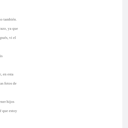
ño también.
razo, ya que
pués, vi el
is
, en esta
as fotos de
ener hijos
bé que estoy