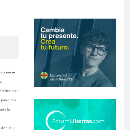
etz nació
s
.
defensores a
s parecidas.
ente la
 de ella y