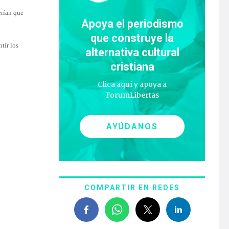
erían que
Apoya el periodismo
que construye la
tir los
alternativa cultural
cristiana
Clica aquí y apoya a
ForumLibertas
AYÚDANOS
COMPARTIR EN REDES