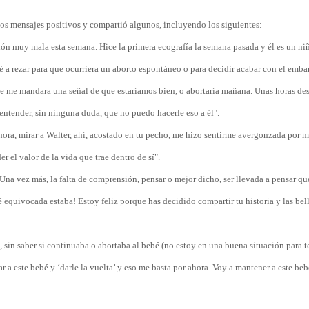
os mensajes positivos y compartió algunos, incluyendo los siguientes:
n muy mala esta semana. Hice la primera ecografía la semana pasada y él es un ni
a rezar para que ocurriera un aborto espontáneo o para decidir acabar con el emba
e me mandara una señal de que estaríamos bien, o abortaría mañana. Unas horas des
entender, sin ninguna duda, que no puedo hacerle eso a él".
ahora, mirar a Walter, ahí, acostado en tu pecho, me hizo sentirme avergonzada por m
 el valor de la vida que trae dentro de sí".
na vez más, la falta de comprensión, pensar o mejor dicho, ser llevada a pensar que
equivocada estaba! Estoy feliz porque has decidido compartir tu historia y las bell
sin saber si continuaba o abortaba al bebé (no estoy en una buena situación para t
 a este bebé y ‘darle la vuelta’ y eso me basta por ahora. Voy a mantener a este be