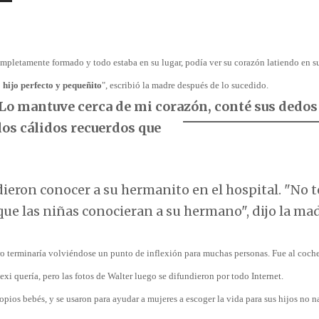
ompletamente formado y todo estaba en su lugar, podía ver su corazón latiendo en 
 hijo perfecto y pequeñito
", escribió la madre después de lo sucedido.
Lo mantuve cerca de mi corazón, conté sus dedo
 los cálidos recuerdos que
ron conocer a su hermanito en el hospital. "No t
e las niñas conocieran a su hermano", dijo la mad
ero terminaría volviéndose un punto de inflexión para muchas personas. Fue al coche
Lexi quería, pero las fotos de Walter luego se difundieron por todo Internet.
ropios bebés, y se usaron para ayudar a mujeres a escoger la vida para sus hijos no n