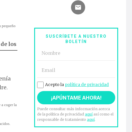
su pequeño
SUSCRÍBETE A NUESTRO
BOLETÍN
s
de los
enía
Acepto la
política de privacidad
re.
 a coger la
Puede consultar más información acerca
de la política de privacidad
aquí
así como el
responsable de tratamiento
aquí
.
acidos.