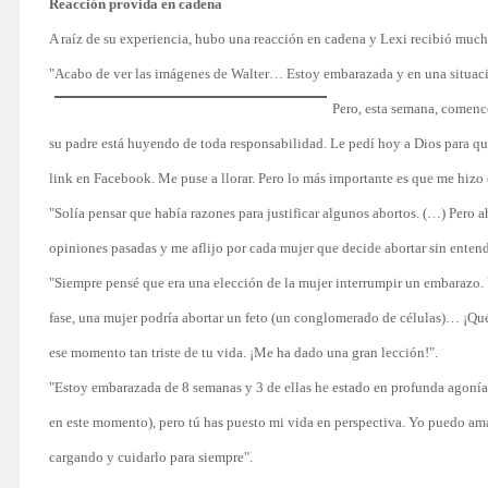
Reacción provida en cadena
A raíz de su experiencia, hubo una reacción en cadena y Lexi recibió much
"Acabo de ver las imágenes de Walter… Estoy embarazada y en una situació
Pero, esta
semana, comencé 
su padre está huyendo de toda responsabilidad. Le pedí hoy a Dios para qu
link en Facebook. Me puse a llorar. Pero lo más importante es que me hizo 
"Solía pensar que había razones para justificar algunos abortos. (…) Pero 
opiniones pasadas y me aflijo por cada mujer que decide abortar sin entender
"Siempre pensé que era una elección de la mujer interrumpir un embarazo. U
fase, una mujer podría abortar un feto (un conglomerado de células)… ¡Qué 
ese momento tan triste de tu vida. ¡Me ha dado una gran lección!".
"Estoy embarazada de 8 semanas y 3 de ellas he estado en profunda agonía, 
en este momento), pero tú has puesto mi vida en perspectiva. Yo puedo amar
cargando y cuidarlo para siempre".