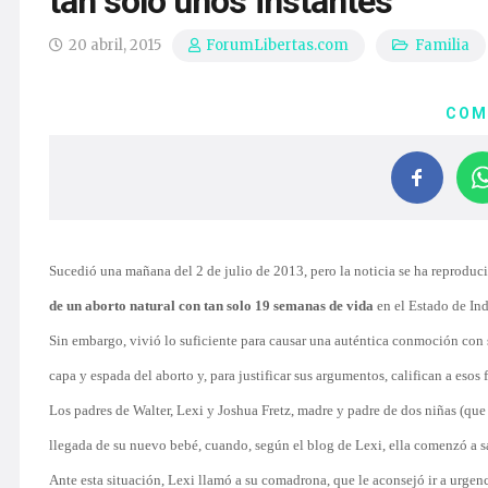
tan solo unos instantes
20 abril, 2015
Familia
ForumLibertas.com
COM
Sucedió una mañana del 2 de julio de 2013, pero la noticia se ha reproduci
de un aborto natural con tan solo 19 semanas de vida
en el Estado de Ind
Sin embargo, vivió lo suficiente para causar una auténtica conmoción con 
capa y espada del aborto y, para justificar sus argumentos, califican a esos
Los padres de Walter, Lexi y Joshua Fretz, madre y padre de dos niñas (que
llegada de su nuevo bebé, cuando, según el blog de Lexi, ella comenzó a sa
Ante esta situación, Lexi llamó a su comadrona, que le aconsejó ir a urgen