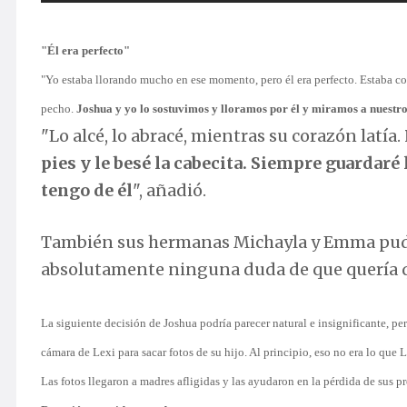
"Él era perfecto"
"Yo estaba llorando mucho en ese momento, pero él era perfecto. Estaba c
pecho.
Joshua y yo lo sostuvimos y lloramos por él y miramos a nuestro
"Lo alcé, lo abracé, mientras su corazón latía.
pies y le besé la cabecita. Siempre guardaré
tengo de él
", añadió.
También sus hermanas Michayla y Emma pudie
absolutamente ninguna duda de que quería qu
La siguiente decisión de Joshua podría parecer natural e insignificante, p
cámara de Lexi para sacar fotos de su hijo. Al principio, eso no era lo que 
Las fotos llegaron a madres afligidas y las ayudaron en la pérdida de sus p