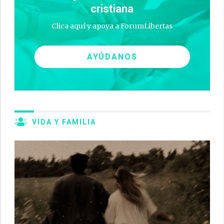
cristiana
Clica aquí y apoya a ForumLibertas
AYÚDANOS
VIDA Y FAMILIA