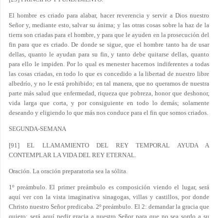
El hombre es criado para alabar, hacer reverencia y servir a Dios nuestro
Señor y, mediante esto, salvar su ánima; y las otras cosas sobre la haz de la
tierra son criadas para el hombre, y para que le ayuden en la prosecución del
fin para que es criado. De donde se sigue, que el hombre tanto ha de usar
dellas, quanto le ayudan para su fin, y tanto debe quitarse dellas, quanto
para ello le impiden. Por lo qual es menester hacernos indiferentes a todas
las cosas criadas, en todo lo que es concedido a la libertad de nuestro libre
albedrío, y no le está prohibido; en tal manera, que no queramos de nuestra
parte más salud que enfermedad, riqueza que pobreza, honor que deshonor,
vida larga que corta, y por consiguiente en todo lo demás; solamente
deseando y eligiendo lo que más nos conduce para el fin que somos criados.
SEGUNDA-SEMANA
[91] EL LLAMAMIENTO DEL REY TEMPORAL AYUDA A
CONTEMPLAR LA VIDA DEL REY ETERNAL.
Oración. La oración preparatoria sea la sólita.
1º preámbulo. El primer preámbulo es composición viendo el lugar, será
aquí ver con la vista imaginativa sinagogas, villas y castillos, por donde
Christo nuestro Señor predicaba. 2º preámbulo. El 2: demandar la gracia que
quiero; será aquí pedir gracia a nuestro Señor para que no sea sordo a su