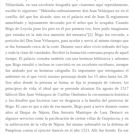
Villaoslada, en una excelente biografía que citaremos aquí repetidamente,
escribe lo siguiente: “Habitaba ordinariamente don Juan Velázquez no en el
castillo, del que fue alcaide, sino en el palacio real de Juan II, regiamente
amueblado y lujosamente decorado por el señor que lo ocupaba. Cuando
Iñigo de Loyola puso los pies en él por primera vez, bien pudo imaginarse
que entraba en la más rica mansión del monarca”
[2]
. Íñigo fue enviado, a
petición del Don Juan Vélazquez, para ayudar y servir, al mismo tiempo que
se iba formando cerca de la corte. Durante once años vivió rodeado del lujo
y toda la clase de vanidades. Recibió la formación cortesana propia de aquel
tiempo. El palacio contaba también con una hermosa biblioteca y sabemos
que Iñigo estudió e incluso se convirtió en un excelente escribano, siempre
fue alabado por su hermosa caligrafía. Es importante que retengamos el
ambiente en el que vivió nuestro personaje desde los 15 años hasta los 26.
Son años donde la persona se forma, se fija la jerarquía de valores, los
principios de vida, el ideal que se pretende alcanzar. En agosto de 1517
falleció Don Juan Velázquez de Cuéllar. Omitimos la circunstancia histórica
y los detalles que hicieron caer en desgracia a la familia del protector de
Iñigo. El caso es que a raíz de esa muerte, Íñigo pasó a servir durante cuatro
años al Duque de Nájera, Don Antonio Manrique de Lara. Destacó en
algunos servicios como la pacificación de ciertas villas de Guipúzcoa, y en
la sublevación de la villa de Nájera. Así mismo sobresalió en la defensa de
Pamplona contra el ejercitó francés en el año 1521. Allí fue herido. En ese