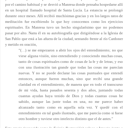
por el camino habitual y se desvió a Manresa donde pensaba hospedarse allí
en un hospital llamado hospital de Santa Lucía. La estancia se prolongó
durante once meses. Allí recibió muchísimas gracias y en los largos ratos de
meditación fue escribiendo lo que hoy conocemos como los ejercicios
espirituales. En Manresa tuvo un hecho singularísimo que no podemos
pasar por alto. Narra él en su autobiografía que dirigiéndose a la Iglesia de
San Pablo que está a las afuera de la ciudad, sentando frente al río Cardoner
y metido en oración,
“(…) se me empezaron a abrir los ojos del entendimiento; no que
viese alguna visión, sino entendiendo y conociendo muchas cosas,
tanto de cosas espirituales como de cosas de la fe y de letras; y eso
con una ilustración tan grande que todas las cosas me parecían
nuevas. Y no se puede declarar las cosas puntuales que entendí
entonces, aunque fueron muchas, sino que recibí una grande
claridad en el entendimiento, de manera que en todo el transcurso
de mi vida, hasta pasados sesenta y dos años, juntando todas
cuantas ayudas haya tenido de Dios y todas cuantas cosas he
sabido, aunque las junte todas en una, no me parece haber
alcanzado tanto como en aquella sola vez. Y quedé con el
entendimiento en tal grado ilustrado, que me parecía como si fuese
otro hombre y tuviese otro intelecto distinto que el de antes.”