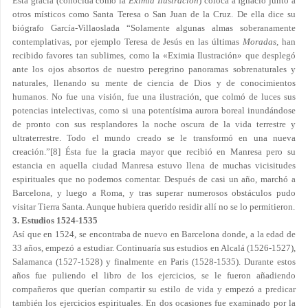
Esta gracia (conocida como la
Eximia Ilustración
) coloca a Ignacio junto a
otros místicos como Santa Teresa o San Juan de la Cruz. De ella dice su
biógrafo García-Villaoslada “Solamente algunas almas soberanamente
contemplativas, por ejemplo Teresa de Jesús en las últimas
Moradas,
han
recibido favores tan sublimes, como la «Eximia Ilustración» que desplegó
ante los ojos absortos de nuestro peregrino panoramas sobrenaturales y
naturales, llenando su mente de ciencia de Dios y de conocimientos
humanos. No fue una visión, fue una ilustración, que colmó de luces sus
potencias intelectivas, como si una potentísima aurora boreal inundándose
de pronto con sus resplandores la noche oscura de la vida terrestre y
ultraterrestre. Todo el mundo creado se le transformó en una nueva
creación.”
[8]
Ésta fue la gracia mayor que recibió en Manresa pero su
estancia en aquella ciudad Manresa estuvo llena de muchas vicisitudes
espirituales que no podemos comentar. Después de casi un año, marchó a
Barcelona, y luego a Roma, y tras superar numerosos obstáculos pudo
visitar Tierra Santa. Aunque hubiera querido residir allí no se lo permitieron.
3. Estudios 1524-1535
Así que en 1524, se encontraba de nuevo en Barcelona donde, a la edad de
33 años, empezó a estudiar. Continuaría sus estudios en Alcalá (1526-1527),
Salamanca (1527-1528) y finalmente en Paris (1528-1535). Durante estos
años fue puliendo el libro de los ejercicios, se le fueron añadiendo
compañeros que querían compartir su estilo de vida y empezó a predicar
también los ejercicios espirituales. En dos ocasiones fue examinado por la