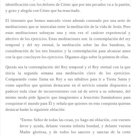
identificación con los dolores de Cristo que por mis pecados va a la pasión
,
y gozo y alegría con Cristo que ha resucitado.
El itinerario que hemos marcado viene además coronado por una serie de
meditaciones que se intercalan entre la meditación de la vida de Jesús. Pero
estas meditaciones subrayan una y otra vez el carácter experiencial y
afectivo de los ejercicios. Estas meditaciones son: la contemplación del rey
temporal y del rey eternal, la meditación sobre las dos banderas, la
consideración de los tres binarios y la contemplación para alcanzar amor
con la que concluyen los ejercicios. Digamos algo sobre la primera de ellas.
Quizás sea la contemplación del Rey temporal y el Rey eternal con la que
inicia la segunda semana una meditación clave de los ejercicios.
Comparando como llama un Rey a sus súbditos para ir a Tierra Santa y
como aquellos que quieran destacarse en el servicio estarán dispuestos a
padecer toda clase de inconvenientes con tal de servir a su soberano, del
mismo modo pide Ignacio que imaginemos a Jesucristo llamándonos para
conquistar el mundo para Él y señala que quienes en esta conquista quieran
destacar harán la siguiente oblación:
“Eterno Señor de todas las cosas, yo hago mi oblación, con vuestro
favor y ayuda, delante vuestra infinita bondad, y delante vuestra
Madre gloriosa, y de todos los sanctos y sanctas de la corte