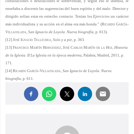
consolaciones o desolaciones le sobrevenían, y según eso le instruía, le
enseñaba a discernir las sugerencias del buen espíritu y del malo. Director y
dirigido solían estar en estrecho contacto. Tenían los
Ejercicios
un carácter
más individualista y su acción en el alma era más honda.” (
Ricardo García-
Villaoslada
,
San Ignacio de Loyola. Nueva biografía,
p. 613).
[12]
José Ignacio Tellechea
,
Solo y a pie,
p. 363.
[13]
Francisco Martín Hernández, José Carlos Martín de la Hoz
,
Historia
de la Iglesia. II La Iglesia en la época moderna
, Palabra, Madrid, 2011, p.
171.
[14]
Ricardo García-Villaoslada
,
San Ignacio de Loyola. Nueva
biografía,
p. 611.