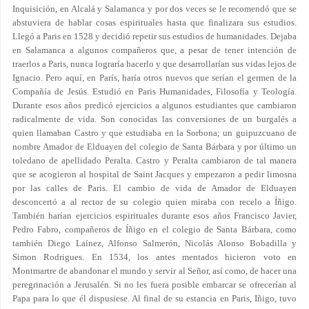
Inquisición, en Alcalá y Salamanca y por dos veces se le recomendó que se
abstuviera de hablar cosas espirituales hasta que finalizara sus estudios.
Llegó a Paris en 1528 y decidió repetir sus estudios de humanidades. Dejaba
en Salamanca a algunos compañeros que, a pesar de tener intención de
traerlos a Paris, nunca lograría hacerlo y que desarrollarían sus vidas lejos de
Ignacio. Pero aquí, en París, haría otros nuevos que serían el germen de la
Compañía de Jesús. Estudió en Paris Humanidades, Filosofía y Teología.
Durante esos años predicó ejercicios a algunos estudiantes que cambiaron
radicalmente de vida. Son conocidas las conversiones de un burgalés a
quien llamaban Castro y que estudiaba en la Sorbona; un guipuzcuano de
nombre Amador de Elduayen del colegio de Santa Bárbara y por último un
toledano de apellidado Peralta. Castro y Peralta cambiaron de tal manera
que se acogieron al hospital de Saint Jacques y empezaron a pedir limosna
por las calles de Paris. El cambio de vida de Amador de Elduayen
desconcertó a al rector de su colegio quien miraba con recelo a Íñigo.
También harían ejercicios espirituales durante esos años Francisco Javier,
Pedro Fabro, compañeros de Íñigo en el colegio de Santa Bárbara, como
también Diego Laínez, Alfonso Salmerón, Nicolás Alonso Bobadilla y
Simon Rodrigues. En 1534, los antes mentados hicieron voto en
Montmartre de abandonar el mundo y servir al Señor, así como, de hacer una
peregrinación a Jerusalén. Si no les fuera posible embarcar se ofrecerían al
Papa para lo que él dispusiese. Al final de su estancia en Paris, Iñigo, tuvo