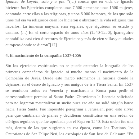
Ignacio de Loyola, solo y a pie
: “(…) consta que en vida de Ignacio
hicieron
los
Ejercicios completos unas 7.500 personas: unas 1500 mujeres,
contando entre ellas a las religiosas, y unos 6.000 hombres, de los que sólo
unos mil era ya religiosos cuan los hicieron o abrazaron la vida religiosa tras
hacerlos. La inmensa mayoría eran seglares, que siguieron su estado y
camino. (…) En el corto espacio de unos años (1540-1556), Iparraguirre
contabiliza casi cien directores de Ejercicios y más de cien villas y ciudades
europeas donde se dieron”
[12]
.
4. El nacimiento de la compañía 1537-1556
Sin los ejercicios espirituales no se puede entender la biografía de los
primeros compañeros de Ignacio ni mucho menos el nacimiento de la
Compañía de Jesús. Desde este marco retomamos la historia donde la
dejamos, en el deseo de Ignacio y sus amigos de ir a Tierra Santa. En 1537
se reunieron todos en Venecia y marcharon a Roma para pedir el
correspondiente permiso al Santo Padre. Obtuvieron la licencia solicitada
pero no lograron materializar su sueño pues ese año no salió ningún barco
hacia Tierra Santa. Fue imposible peregrinar a Jerusalén, pero esto sirvió
para que cambiaran de planes y decidieran constituirse en una orden de
clérigos regulares que fue aprobada por el Papa en 1540. Esta orden fue una
más, dentro de las que surgieron en esa época, como los Teatinos, los
Oratorianos de San Felipe Neri, los escolapios de San José de Calasanz. “En