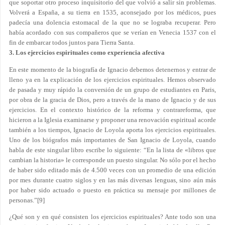
que soportar otro proceso inquisitorio del que volvió a salir sin problemas.
Volverá a España, a su tierra en 1535, aconsejado por los médicos, pues
padecía una dolencia estomacal de la que no se lograba recuperar. Pero
había acordado con sus compañeros que se verían en Venecia 1537 con el
fin de embarcar todos juntos para Tierra Santa.
3. Los ejercicios espirituales como experiencia afectiva
En este momento de la biografía de Ignacio debemos detenernos y entrar de
lleno ya en la explicación de los ejercicios espirituales. Hemos observado
de pasada y muy rápido la conversión de un grupo de estudiantes en Paris,
por obra de la gracia de Dios, pero a través de la mano de Ignacio y de sus
ejercicios. En el contexto histórico de la reforma y contrareforma, que
hicieron a la Iglesia examinarse y proponer una renovación espiritual acorde
también a los tiempos, Ignacio de Loyola aporta los ejercicios espirituales.
Uno de los biógrafos más importantes de San Ignacio de Loyola, cuando
habla de este singular libro escribe lo siguiente: “En la lista de «libros que
cambian la historia» le corresponde un puesto singular. No sólo por el hecho
de haber sido editado más de 4.500 veces con un promedio de una edición
por mes durante cuatro siglos y en las más diversas lenguas, sino aún más
por haber sido actuado o puesto en práctica su mensaje por millones de
personas.”
[9]
¿Qué son y en qué consisten los ejercicios espirituales? Ante todo son una