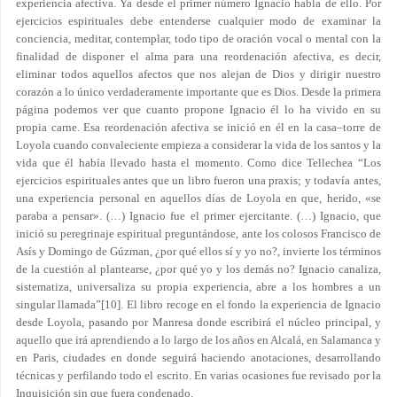
experiencia afectiva. Ya desde el primer número Ignacio habla de ello. Por
ejercicios espirituales debe entenderse cualquier modo de examinar la
conciencia, meditar, contemplar, todo tipo de oración vocal o mental con la
finalidad de disponer el alma para una reordenación afectiva, es decir,
eliminar todos aquellos afectos que nos alejan de Dios y dirigir nuestro
corazón a lo único verdaderamente importante que es Dios. Desde la primera
página podemos ver que cuanto propone Ignacio él lo ha vivido en su
propia carne. Esa reordenación afectiva se inició en él en la casa–torre de
Loyola cuando convaleciente empieza a considerar la vida de los santos y la
vida que él había llevado hasta el momento. Como dice Tellechea “Los
ejercicios espirituales antes que un libro fueron una praxis; y todavía antes,
una experiencia personal en aquellos días de Loyola en que, herido, «se
paraba a pensar». (…) Ignacio fue el primer ejercitante. (…) Ignacio, que
inició su peregrinaje espiritual preguntándose, ante los colosos Francisco de
Asís y Domingo de Gúzman, ¿por qué ellos sí y yo no?, invierte los términos
de la cuestión al plantearse, ¿por qué yo y los demás no? Ignacio canaliza,
sistematiza, universaliza su propia experiencia, abre a los hombres a un
singular llamada”
[10]
. El libro recoge en el fondo la experiencia de Ignacio
desde Loyola, pasando por Manresa donde escribirá el núcleo principal, y
aquello que irá aprendiendo a lo largo de los años en Alcalá, en Salamanca y
en Paris, ciudades en donde seguirá haciendo anotaciones, desarrollando
técnicas y perfilando todo el escrito. En varias ocasiones fue revisado por la
Inquisición sin que fuera condenado.