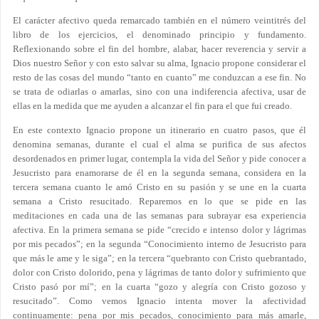
El carácter afectivo queda remarcado también en el número veintitrés del
libro de los ejercicios, el denominado principio y fundamento.
Reflexionando sobre el fin del hombre, alabar, hacer reverencia y servir a
Dios nuestro Señor y con esto salvar su alma, Ignacio propone considerar el
resto de las cosas del mundo “tanto en cuanto” me conduzcan a ese fin. No
se trata de odiarlas o amarlas, sino con una indiferencia afectiva, usar de
ellas en la medida que me ayuden a alcanzar el fin para el que fui creado.
En este contexto Ignacio propone un itinerario en cuatro pasos, que él
denomina semanas, durante el cual el alma se purifica de sus afectos
desordenados en primer lugar, contempla la vida del Señor y pide conocer a
Jesucristo para enamorarse de él en la segunda semana, considera en la
tercera semana cuanto le amó Cristo en su pasión y se une en la cuarta
semana a Cristo resucitado. Reparemos en lo que se pide en las
meditaciones en cada una de las semanas para subrayar esa experiencia
afectiva. En la primera semana se pide “crecido e intenso dolor y lágrimas
por mis pecados”; en la segunda “Conocimiento interno de Jesucristo para
que más le ame y le siga”; en la tercera “quebranto con Cristo quebrantado,
dolor con Cristo dolorido, pena y lágrimas de tanto dolor y sufrimiento que
Cristo pasó por mí”; en la cuarta “gozo y alegría con Cristo gozoso y
resucitado”. Como vemos Ignacio intenta mover la afectividad
continuamente: pena por mis pecados, conocimiento para más amarle,