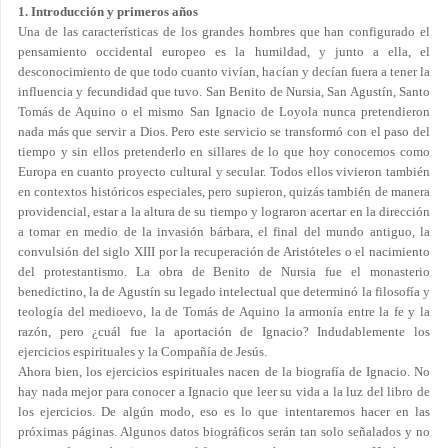
1. Introducción y primeros años
Una de las características de los grandes hombres que han configurado el
pensamiento occidental europeo es la humildad, y junto a ella, el
desconocimiento de que todo cuanto vivían, hacían y decían fuera a tener la
influencia y fecundidad que tuvo. San Benito de Nursia, San Agustín, Santo
Tomás de Aquino o el mismo San Ignacio de Loyola nunca pretendieron
nada más que servir a Dios. Pero este servicio se transformó con el paso del
tiempo y sin ellos pretenderlo en sillares de lo que hoy conocemos como
Europa en cuanto proyecto cultural y secular. Todos ellos vivieron también
en contextos históricos especiales, pero supieron, quizás también de manera
providencial, estar a la altura de su tiempo y lograron acertar en la dirección
a tomar en medio de la invasión bárbara, el final del mundo antiguo, la
convulsión del siglo XIII por la recuperación de Aristóteles o el nacimiento
del protestantismo. La obra de Benito de Nursia fue el monasterio
benedictino, la de Agustín su legado intelectual que determinó la filosofía y
teología del medioevo, la de Tomás de Aquino la armonía entre la fe y la
razón, pero ¿cuál fue la aportación de Ignacio? Indudablemente los
ejercicios espirituales y la Compañía de Jesús.
Ahora bien, los ejercicios espirituales nacen de la biografía de Ignacio. No
hay nada mejor para conocer a Ignacio que leer su vida a la luz del libro de
los ejercicios. De algún modo, eso es lo que intentaremos hacer en las
próximas páginas. Algunos datos biográficos serán tan solo señalados y no