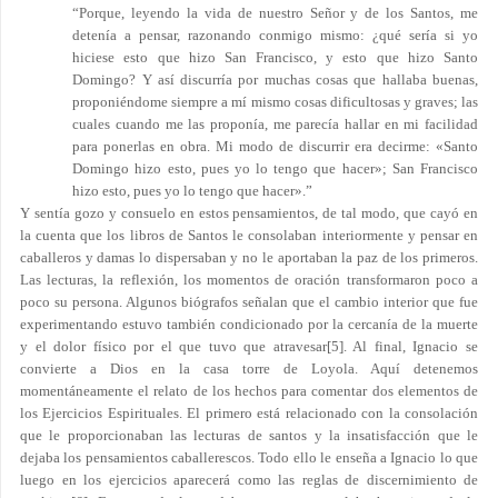
“Porque, leyendo la vida de nuestro Señor y de los Santos, me
detenía a pensar, razonando conmigo mismo: ¿qué sería si yo
hiciese esto que hizo San Francisco, y esto que hizo Santo
Domingo? Y así discurría por muchas cosas que hallaba buenas,
proponiéndome siempre a mí mismo cosas dificultosas y graves; las
cuales cuando me las proponía, me parecía hallar en mi facilidad
para ponerlas en obra. Mi modo de discurrir era decirme: «Santo
Domingo hizo esto, pues yo lo tengo que hacer»; San Francisco
hizo esto, pues yo lo tengo que hacer».”
Y sentía gozo y consuelo en estos pensamientos, de tal modo, que cayó en
la cuenta que los libros de Santos le consolaban interiormente y pensar en
caballeros y damas lo dispersaban y no le aportaban la paz de los primeros.
Las lecturas, la reflexión, los momentos de oración transformaron poco a
poco su persona. Algunos biógrafos señalan que el cambio interior que fue
experimentando estuvo también condicionado por la cercanía de la muerte
y el dolor físico por el que tuvo que atravesar
[5]
. Al final, Ignacio se
convierte a Dios en la casa torre de Loyola. Aquí detenemos
momentáneamente el relato de los hechos para comentar dos elementos de
los Ejercicios Espirituales. El primero está relacionado con la consolación
que le proporcionaban las lecturas de santos y la insatisfacción que le
dejaba los pensamientos caballerescos. Todo ello le enseña a Ignacio lo que
luego en los ejercicios aparecerá como las reglas de discernimiento de