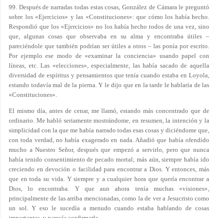
99. Después de narradas todas estas cosas, González de Cámara le preguntó
sobre los «Ejercicios» y las «Constituciones»: que cómo los había hecho.
Respondió que los «Ejercicios» no los había hecho todos de una vez, sino
que, algunas cosas que observaba en su alma y encontraba útiles –
pareciéndole que también podrían ser útiles a otros – las ponía por escrito.
Por ejemplo ese modo de «examinar la conciencia» usando papel con
líneas, etc. Las «elecciones», especialmente, las había sacado de aquella
diversidad de espíritus y pensamientos que tenía cuando estaba en Loyola,
estando todavía mal de la pierna. Y le dijo que en la tarde le hablaría de las
«Constituciones».
El mismo día, antes de cenar, me llamó, estando más concentrado que de
ordinario. Me habló seriamente mostrándome, en resumen, la intención y la
simplicidad con la que me había narrado todas esas cosas y diciéndome que,
con toda verdad, no había exagerado en nada. Añadió que había ofendido
mucho a Nuestro Señor, después que empezó a servirlo, pero que nunca
había tenido consentimiento de pecado mortal; más aún, siempre había ido
creciendo en devoción o facilidad para encontrar a Dios. Y entonces, más
que en toda su vida. Y siempre y a cualquier hora que quería encontrar a
Dios, lo encontraba. Y que aun ahora tenía muchas «visiones»,
principalmente de las arriba mencionadas, como la de ver a Jesucristo como
un sol. Y eso le sucedía a menudo cuando estaba hablando de cosas
importantes, y parecía confirmarle.