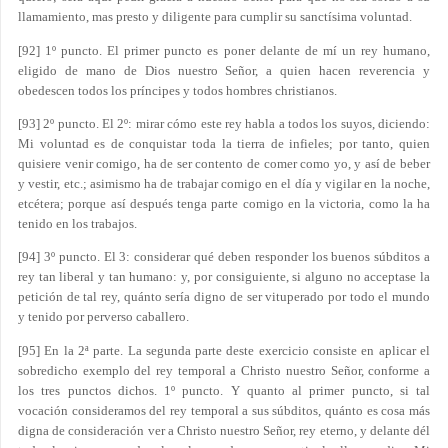
llamamiento, mas presto y diligente para cumplir su sanctísima voluntad.
[92] 1º puncto. El primer puncto es poner delante de mí un rey humano,
eligido de mano de Dios nuestro Señor, a quien hacen reverencia y
obedescen todos los príncipes y todos hombres christianos.
[93] 2º puncto. El 2º: mirar cómo este rey habla a todos los suyos, diciendo:
Mi voluntad es de conquistar toda la tierra de infieles; por tanto, quien
quisiere venir comigo, ha de ser contento de comer como yo, y así de beber
y vestir, etc.; asimismo ha de trabajar comigo en el día y vigilar en la noche,
etcétera; porque así después tenga parte comigo en la victoria, como la ha
tenido en los trabajos.
[94] 3º puncto. El 3: considerar qué deben responder los buenos súbditos a
rey tan liberal y tan humano: y, por consiguiente, si alguno no acceptase la
petición de tal rey, quánto sería digno de ser vituperado por todo el mundo
y tenido por perverso caballero.
[95] En la 2ª parte. La segunda parte deste exercicio consiste en aplicar el
sobredicho exemplo del rey temporal a Christo nuestro Señor, conforme a
los tres punctos dichos. 1º puncto. Y quanto al primer puncto, si tal
vocación consideramos del rey temporal a sus súbditos, quánto es cosa más
digna de consideración ver a Christo nuestro Señor, rey eterno, y delante dél