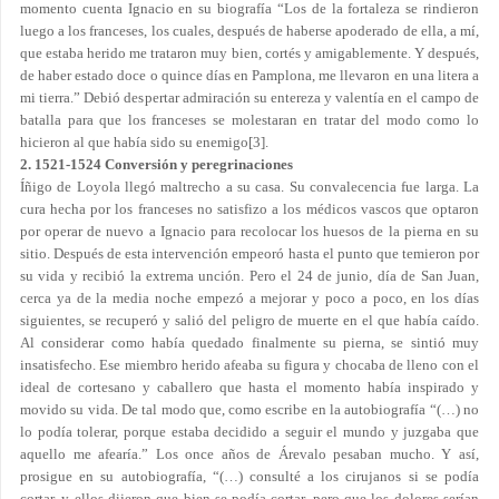
momento cuenta Ignacio en su biografía “Los de la fortaleza se rindieron
luego a los franceses, los cuales, después de haberse apoderado de ella, a mí,
que estaba herido me trataron muy bien, cortés y amigablemente. Y después,
de haber estado doce o quince días en Pamplona, me llevaron en una litera a
mi tierra.” Debió despertar admiración su entereza y valentía en el campo de
batalla para que los franceses se molestaran en tratar del modo como lo
hicieron al que había sido su enemigo
[3]
.
2. 1521-1524 Conversión y peregrinaciones
Íñigo de Loyola llegó maltrecho a su casa. Su convalecencia fue larga. La
cura hecha por los franceses no satisfizo a los médicos vascos que optaron
por operar de nuevo a Ignacio para recolocar los huesos de la pierna en su
sitio. Después de esta intervención empeoró hasta el punto que temieron por
su vida y recibió la extrema unción. Pero el 24 de junio, día de San Juan,
cerca ya de la media noche empezó a mejorar y poco a poco, en los días
siguientes, se recuperó y salió del peligro de muerte en el que había caído.
Al considerar como había quedado finalmente su pierna, se sintió muy
insatisfecho. Ese miembro herido afeaba su figura y chocaba de lleno con el
ideal de cortesano y caballero que hasta el momento había inspirado y
movido su vida. De tal modo que, como escribe en la autobiografía “(…) no
lo podía tolerar, porque estaba decidido a seguir el mundo y juzgaba que
aquello me afearía.” Los once años de Árevalo pesaban mucho. Y así,
prosigue en su autobiografía, “(…) consulté a los cirujanos si se podía
cortar, y ellos dijeron que bien se podía cortar, pero que los dolores serían