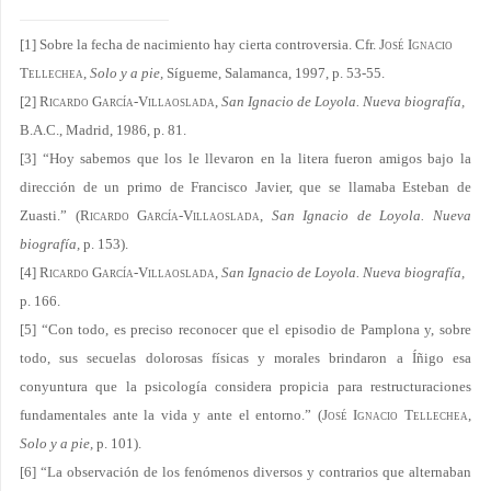
[1]
Sobre la fecha de nacimiento hay cierta controversia. Cfr.
José Ignacio
Tellechea
,
Solo y a pie,
Sígueme, Salamanca, 1997, p. 53-55.
[2]
Ricardo García-Villaoslada
,
San Ignacio de Loyola. Nueva biografía,
B.A.C., Madrid, 1986, p. 81.
[3]
“Hoy sabemos que los le llevaron en la litera fueron amigos bajo la
dirección de un primo de Francisco Javier, que se llamaba Esteban de
Zuasti.” (
Ricardo García-Villaoslada
,
San Ignacio de Loyola. Nueva
biografía,
p. 153).
[4]
Ricardo García-Villaoslada
,
San Ignacio de Loyola. Nueva biografía,
p. 166.
[5]
“Con todo, es preciso reconocer que el episodio de Pamplona y, sobre
todo, sus secuelas dolorosas físicas y morales brindaron a Íñigo esa
conyuntura que la psicología considera propicia para restructuraciones
fundamentales ante la vida y ante el entorno.” (
José Ignacio Tellechea
,
Solo y a pie,
p. 101).
[6]
“La observación de los fenómenos diversos y contrarios que alternaban