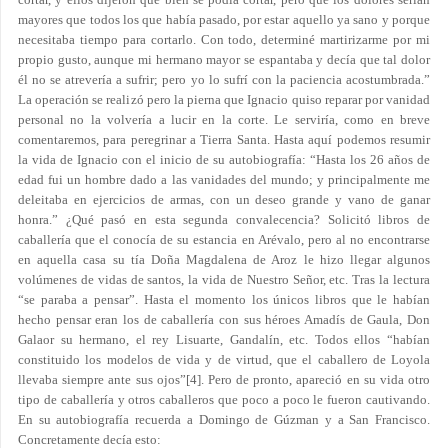
mayores que todos los que había pasado, por estar aquello ya sano y porque
necesitaba tiempo para cortarlo. Con todo, determiné martirizarme por mi
propio gusto, aunque mi hermano mayor se espantaba y decía que tal dolor
él no se atrevería a sufrir; pero yo lo sufrí con la paciencia acostumbrada.”
La operación se realizó pero la pierna que Ignacio quiso reparar por vanidad
personal no la volvería a lucir en la corte. Le serviría, como en breve
comentaremos, para peregrinar a Tierra Santa. Hasta aquí podemos resumir
la vida de Ignacio con el inicio de su autobiografía: “Hasta los 26 años de
edad fui un hombre dado a las vanidades del mundo; y principalmente me
deleitaba en ejercicios de armas, con un deseo grande y vano de ganar
honra.” ¿Qué pasó en esta segunda convalecencia? Solicitó libros de
caballería que el conocía de su estancia en Arévalo, pero al no encontrarse
en aquella casa su tía Doña Magdalena de Aroz le hizo llegar algunos
volúmenes de vidas de santos, la vida de Nuestro Señor, etc. Tras la lectura
“se paraba a pensar”. Hasta el momento los únicos libros que le habían
hecho pensar eran los de caballería con sus héroes Amadís de Gaula, Don
Galaor su hermano, el rey Lisuarte, Gandalín, etc. Todos ellos “habían
constituido los modelos de vida y de virtud, que el caballero de Loyola
llevaba siempre ante sus ojos”
[4]
. Pero de pronto, apareció en su vida otro
tipo de caballería y otros caballeros que poco a poco le fueron cautivando.
En su autobiografía recuerda a Domingo de Gúzman y a San Francisco.
Concretamente decía esto: