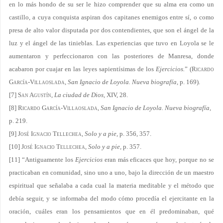
en lo más hondo de su ser le hizo comprender que su alma era como un
castillo, a cuya conquista aspiran dos capitanes enemigos entre sí, o como
presa de alto valor disputada por dos contendientes, que son el ángel de la
luz y el ángel de las tinieblas. Las experiencias que tuvo en Loyola se le
aumentaron y perfeccionaron con las posteriores de Manresa, donde
acabaron por cuajar en las leyes sapientísimas de los
Ejercicios.
” (
Ricardo
García-Villaoslada
,
San Ignacio de Loyola. Nueva biografía,
p. 169).
[7]
San Agustín,
La ciudad de Dios,
XIV, 28.
[8]
Ricardo García-Villaoslada
,
San Ignacio de Loyola. Nueva biografía,
p. 219.
[9]
José Ignacio Tellechea
,
Solo y a pie,
p. 356, 357.
[10]
José Ignacio Tellechea
,
Solo y a pie,
p. 357.
[11]
“Antiguamente los
Ejercicios
eran más eficaces que hoy, porque no se
practicaban en comunidad, sino uno a uno, bajo la dirección de un maestro
espiritual que señalaba a cada cual la materia meditable y el método que
debía seguir, y se informaba del modo cómo procedía el ejercitante en la
oración, cuáles eran los pensamientos que en él predominaban, qué