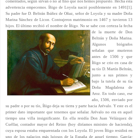
comentados, según sirvan o no al fino que nos hemos propuesto. Hecha esta
advertencia empecemos. Íñigo de Loyola nació posiblemente en 1491
[1]
.
Su padre fue D. Beltrán Ibáñez de Oñaz, señor de Loyola y su madre Doña
Marina Sánchez de Licon. Contrajeron matrimonio en 1467 y tuvieron 13
hijos. El último recibió el
nombre de Íñigo. No se sabe con certeza la fecha
de la muerte de Don
Beltrán y Doña Marina.
Algunos biógrafos
señalan que murieron
antes de 1506 y que
Íñigo se crio en casa de
su tío D. Martín Beltrán,
junto a sus primos y
bajo la tutela de su tía
Doña Magdalena de
Aroz. En todo caso, ese
año, 1506, enviado por
su padre o por su tío, Íñigo deja su tierra y parte hacia Arévalo. Y este es el
primer dato importante que tenemos que señalar. Arévalo no era en aquel
tiempo una villa insignificante. En ella residía Don Juan Velázquez de
Cuéllar, contador mayor del Reino (hoy diríamos ministro de hacienda),
cuya esposa estaba emparentada con los Loyola. El joven Íñigo residirá en
uno de los palacios más lujosos de la España de aquel tiempo. García-