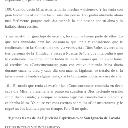
100. Cuando decía Misa tenía también muchas «visiones». Y las tenía con
gran frecuencia al escribir las «Constituciones». Eso podía afirmarlo ahora
más fácilmente, porque cada día escribía lo que pasaba por su alma y lo
hallaba ahora escrito.
Y me mostró un gran fajo de escritos, leyéndome buena parte de ellos. Lo
que más abundaba eran las «visiones» que tenía y consideraba que le
confirmaban en las Constituciones, y a veces veía a Dios Padre, a veces a las
tres personas de la Trinidad, a veces a Nuestra Señora que intercedía o que
lo confirmaba. En particular me habló de las decisiones que tenía que tomar
al escribir las «Constituciones»; para eso estuvo diciendo Misa diaria
durante cuarenta días, y cada día con muchas lágrimas: se trataba de si la
iglesia nuestra tendría alguna renta, y si la Compañía podría servirse de ella.
101. El modo que tenía al escribir las «Constituciones» consistía en decir
cada día Misa, y presentarle el punto en cuestión a Dios haciendo oración
sobre dicho asunto; y siempre le venían lágrimas, cuando hacía oración y
celebraba Misa. Yo quise ver esos escritos sobre las «Constituciones» y le
rogué me los facilitara por un tiempo. Pero él no quiso.
Algunos textos de los Ejercicios Espirituales de San Ignacio de Loyola
[23] PRINCIPIO Y FUNDAMENTO.