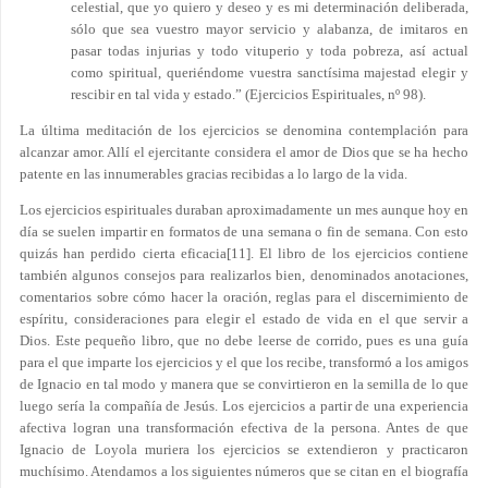
celestial, que yo quiero y deseo y es mi determinación deliberada,
sólo que sea vuestro mayor servicio y alabanza, de imitaros en
pasar todas injurias y todo vituperio y toda pobreza, así actual
como spiritual, queriéndome vuestra sanctísima majestad elegir y
rescibir en tal vida y estado.” (Ejercicios Espirituales, nº 98).
La última meditación de los ejercicios se denomina contemplación para
alcanzar amor. Allí el ejercitante considera el amor de Dios que se ha hecho
patente en las innumerables gracias recibidas a lo largo de la vida.
Los ejercicios espirituales duraban aproximadamente un mes aunque hoy en
día se suelen impartir en formatos de una semana o fin de semana. Con esto
quizás han perdido cierta eficacia
[11]
. El libro de los ejercicios contiene
también algunos consejos para realizarlos bien, denominados anotaciones,
comentarios sobre cómo hacer la oración, reglas para el discernimiento de
espíritu, consideraciones para elegir el estado de vida en el que servir a
Dios. Este pequeño libro, que no debe leerse de corrido, pues es una guía
para el que imparte los ejercicios y el que los recibe, transformó a los amigos
de Ignacio en tal modo y manera que se convirtieron en la semilla de lo que
luego sería la compañía de Jesús. Los ejercicios a partir de una experiencia
afectiva logran una transformación efectiva de la persona. Antes de que
Ignacio de Loyola muriera los ejercicios se extendieron y practicaron
muchísimo. Atendamos a los siguientes números que se citan en el biografía