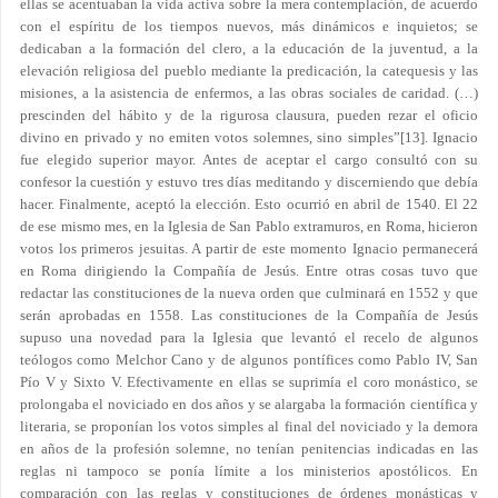
ellas se acentuaban la vida activa sobre la mera contemplación, de acuerdo
con el espíritu de los tiempos nuevos, más dinámicos e inquietos; se
dedicaban a la formación del clero, a la educación de la juventud, a la
elevación religiosa del pueblo mediante la predicación, la catequesis y las
misiones, a la asistencia de enfermos, a las obras sociales de caridad. (…)
prescinden del hábito y de la rigurosa clausura, pueden rezar el oficio
divino en privado y no emiten votos solemnes, sino simples”
[13]
. Ignacio
fue elegido superior mayor. Antes de aceptar el cargo consultó con su
confesor la cuestión y estuvo tres días meditando y discerniendo que debía
hacer. Finalmente, aceptó la elección. Esto ocurrió en abril de 1540. El 22
de ese mismo mes, en la Iglesia de San Pablo extramuros, en Roma, hicieron
votos los primeros jesuitas. A partir de este momento Ignacio permanecerá
en Roma dirigiendo la Compañía de Jesús. Entre otras cosas tuvo que
redactar las constituciones de la nueva orden que culminará en 1552 y que
serán aprobadas en 1558. Las constituciones de la Compañía de Jesús
supuso una novedad para la Iglesia que levantó el recelo de algunos
teólogos como Melchor Cano y de algunos pontífices como Pablo IV, San
Pío V y Sixto V. Efectivamente en ellas se suprimía el coro monástico, se
prolongaba el noviciado en dos años y se alargaba la formación científica y
literaria, se proponían los votos simples al final del noviciado y la demora
en años de la profesión solemne, no tenían penitencias indicadas en las
reglas ni tampoco se ponía límite a los ministerios apostólicos. En
comparación con las reglas y constituciones de órdenes monásticas y