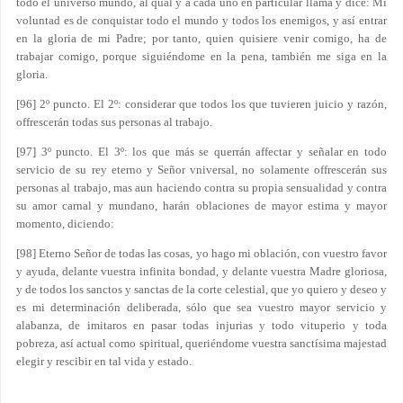
todo el universo mundo, al qual y a cada uno en particular llama y dice: Mi
voluntad es de conquistar todo el mundo y todos los enemigos, y así entrar
en la gloria de mi Padre; por tanto, quien quisiere venir comigo, ha de
trabajar comigo, porque siguiéndome en la pena, también me siga en la
gloria.
[96] 2º puncto. El 2º: considerar que todos los que tuvieren juicio y razón,
offrescerán todas sus personas al trabajo.
[97] 3º puncto. El 3º: los que más se querrán affectar y señalar en todo
servicio de su rey eterno y Señor vniversal, no solamente offrescerán sus
personas al trabajo, mas aun haciendo contra su propia sensualidad y contra
su amor carnal y mundano, harán oblaciones de mayor estima y mayor
momento, diciendo:
[98] Eterno Señor de todas las cosas, yo hago mi oblación, con vuestro favor
y ayuda, delante vuestra infinita bondad, y delante vuestra Madre gloriosa,
y de todos los sanctos y sanctas de la corte celestial, que yo quiero y deseo y
es mi determinación deliberada, sólo que sea vuestro mayor servicio y
alabanza, de imitaros en pasar todas injurias y todo vituperio y toda
pobreza, así actual como spiritual, queriéndome vuestra sanctísima majestad
elegir y rescibir en tal vida y estado.