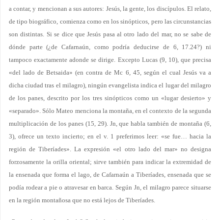
a contar, y mencionan a sus autores: Jesús, la gente, los discípulos. El relato,
de tipo biográfico, comienza como en los sinópticos, pero las circunstancias
son distintas. Si se dice que Jesús pasa al otro lado del mar, no se sabe de
dónde parte (¿de Cafarnaún, como podría deducirse de 6, 17.24?) ni
tampoco exactamente adonde se dirige. Excepto Lucas (9, 10), que precisa
«del lado de Betsaida» (en contra de Mc 6, 45, según el cual Jesús va a
dicha ciudad tras el milagro), ningún evangelista indica el lugar del milagro
de los panes, descrito por los tres sinópticos como un «lugar desierto» y
«separado». Sólo Mateo menciona la montaña, en el contexto de la segunda
multiplicación de los panes (15, 29). Jn, que habla también de montaña (6,
3), ofrece un texto incierto; en el v. 1 preferimos leer: «se fue… hacia la
región de Tiberíades». La expresión «el otro lado del mar» no designa
forzosamente la orilla oriental; sirve también para indicar la extremidad de
la ensenada que forma el lago, de Cafarnaún a Tiberíades, ensenada que se
podía rodear a pie o atravesar en barca. Según Jn, el milagro parece situarse
en la región montañosa que no está lejos de Tiberíades.