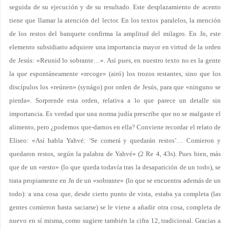
seguida de su ejecución y de su resultado. Este desplazamiento de acento
tiene que llamar la atención del lector. En los textos paralelos, la mención
de los restos del banquete confirma la amplitud del milagro. En Jn, este
elemento subsidiario adquiere una importancia mayor en virtud de la orden
de Jesús: «Reunid lo sobrante…». Así pues, en nuestro texto no es la gente
la que espontáneamente «recoge» (airó) los trozos restantes, sino que los
discípulos los «reúnen» (synágo) por orden de Jesús, para que «ninguno se
pierda». Sorprende esta orden, relativa a lo que parece un detalle sin
importancia. Es verdad que una norma judía prescribe que no se malgaste el
alimento, pero ¿podemos que-darnos en ella? Conviene recordar el relato de
Eliseo: «Así habla Yahvé: ‘Se comerá y quedarán restos’… Comieron y
quedaron restos, según la palabra de Yahvé» (2 Re 4, 43s). Pues bien, más
que de un «resto» (lo que queda todavía tras la desaparición de un todo), se
trata propiamente en Jn de un «sobrante» (lo que se encuentra además de un
todo): a una cosa que, desde cierto punto de vista, estaba ya completa (las
gentes comieron hasta saciarse) se le viene a añadir otra cosa, completa de
nuevo en sí misma, como sugiere también la cifra 12, tradicional. Gracias a