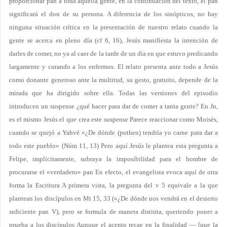
proporcionar pan a toda aquella gente, en la continuación del texto, el pan
significará el don de su persona. A diferencia de los sinópticos, no hay
ninguna situación crítica en la presentación de nuestro relato cuando la
gente se acerca en pleno día (cf 6, 16), Jesús manifiesta la intención de
darles de comer, no ya al caer de la tarde de un día en que estuvo predicando
largamente y curando a los enfermos. El relato presenta ante todo a Jesús
como donante generoso ante la multitud, su gesto, gratuito, depende de la
mirada que ha dirigido sobre ella. Todas las versiones del episodio
introducen un suspense ¿qué hacer para dar de comer a tanta gente? En Jn,
es el mismo Jesús el que crea este suspense Parece reaccionar como Moisés,
cuando se quejó a Yahvé «¿De dónde (pothen) tendría yo carne para dar a
todo este pueblo» (Núm 11, 13) Pero aquí Jesús le plantea esta pregunta a
Felipe, implícitamente, subraya la imposibilidad para el hombre de
procurarse el «verdadero» pan En efecto, el evangelista evoca aquí de otra
forma la Escritura A primera vista, la pregunta del v 5 equivale a la que
plantean los discípulos en Mt 15, 33 («¿De dónde nos vendrá en el desierto
suficiente pan V), pero se formula de manera distinta, queriendo poner a
prueba a los discípulos Aunque el acento recae en la finalidad — [que la