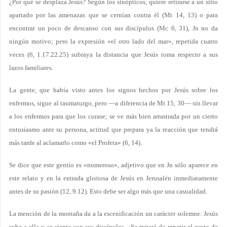
¿Por qué se desplaza Jesús? Según los sinópticos, quiere retirarse a un sitio
apartado por las amenazas que se cernían contra él (Mt 14, 13) o para
encontrar un poco de descanso con sus discípulos (Mc 6, 31), Jn no da
ningún motivo; pero la expresión «el otro lado del mar», repetida cuatro
veces (6, 1.17.22.25) subraya la distancia que Jesús toma respecto a sus
lazos familiares.
La gente, que había visto antes los signos hechos por Jesús sobre los
enfermos, sigue al taumaturgo, pero —a diferencia de Mt 15, 30— sin llevar
a los enfermos para que los curase; se ve más bien arrastrada por un cierto
entusiasmo ante su persona, actitud que prepara ya la reacción que tendrá
más tarde al aclamarlo como «el Profeta» (6, 14).
Se dice que este gentío es «numeroso», adjetivo que en Jn sólo aparece en
este relato y en la entrada gloriosa de Jesús en Jerusalén inmediatamente
antes de su pasión (12, 9.12). Esto debe ser algo más que una casualidad.
La mención de la montaña da a la escenificación un carácter solemne: Jesús
sube a ella y se sienta con sus discípulos. ¿Se tratará de repetir el gesto de