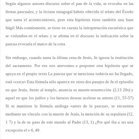
Según algunos autores discurso sobre el pan de la vida, se evocaba en las
fiestas pascuales, y la lectura sinagogal habría ofrecido el relato del Éxodo
que narra el acontecimiento, pero esta hipótesis tiene también una base
frágil Más comúnmente, se tiene en cuenta la interpretación eucarística que
se vislumbra en el relato y se afirma en el discurso la indicación sobre la
pascua evocaría el marco de la cena
Sin embargo, cuando narra la última cena de Jesús, Jn ignora la institución
del sacramento. Por eso nos atrevemos a proponer otra hipótesis que se
apoya en el propio texto La pascua que se menciona todavía no ha llegado,
está «cerca» Esta fórmula sólo aparece en otros dos pasajes de Jn el episodio
en que Jesús, frente al templo, anuncia su muerte-resurrección (2,13 20s) y
aquel en que los judíos y los fariseos desean acelerar su arresto (11, 55-57)
Si se mantiene la fórmula análoga «antes de la pascua», se encuentra
mediante un vínculo con la muerte de Jesús, la mención de su sepultura (12,
1 7) y la de su paso de este mundo al Padre (13, 1) ¿Por qué iba a ser una
excepción el v 6, 49.