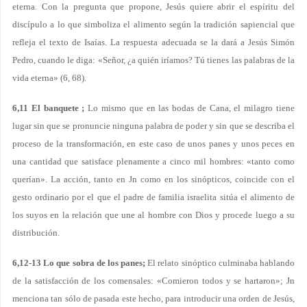
eterna. Con la pregunta que propone, Jesús quiere abrir el espíritu del
discípulo a lo que simboliza el alimento según la tradición sapiencial que
refleja el texto de Isaías. La respuesta adecuada se la dará a Jesús Simón
Pedro, cuando le diga: «Señor, ¿a quién iríamos? Tú tienes las palabras de la
vida eterna» (6, 68).
6,11 El banquete ;
Lo mismo que en las bodas de Cana, el milagro tiene
lugar sin que se pronuncie ninguna palabra de poder y sin que se describa el
proceso de la transformación, en este caso de unos panes y unos peces en
una cantidad que satisface plenamente a cinco mil hombres: «tanto como
querían». La acción, tanto en Jn como en los sinópticos, coincide con el
gesto ordinario por el que el padre de familia israelita sitúa el alimento de
los suyos en la relación que une al hombre con Dios y procede luego a su
distribución.
6,12-13 Lo que sobra de los panes;
El relato sinóptico culminaba hablando
de la satisfacción de los comensales: «Comieron todos y se hartaron»; Jn
menciona tan sólo de pasada este hecho, para introducir una orden de Jesús,