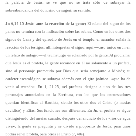
la palabra de Jesús, se ve que no se trata sólo de subrayar la
sobreabundancia del don, sino de sugerir su sentido.
Jn 6,14-15 Jesús ante la reacción de la gente;
El relato del signo de los
panes no termina con la indicación sobre las sobras. Como en los otros dos
signos de Cana y del episodio de Jesús en el templo, el narrador señala la
reacción de los testigos: allí interpretan el signo, aquí —caso único en Jn en
un relato de milagro— el taumaturgo es aclamado por la gente. Al proclamar
que Jesús es el profeta, la gente reconoce en él no solamente a un profeta,
sino al personaje prometido por Dios que sería semejante a Moisés; su
carácter escatológico se subraya además con el giro joánico: «que ha de
venir al mundo». En 1, 21.25, «el profeta» designa a uno de los tres
personajes anunciados en la Escritura, con los que los encuestadores
querrían identificar al Bautista, siendo los otros dos el Cristo (o mesías
davídico) y Elías. Sus funciones son diferentes. En Jn, el profeta se sigue
distinguiendo del mesías cuando, después del anuncio de los «ríos de agua
viva», la gente se pregunta y se divide a propósito de Jesús: para unos
podría ser el profeta, para otros el Cristo (7, 40s).