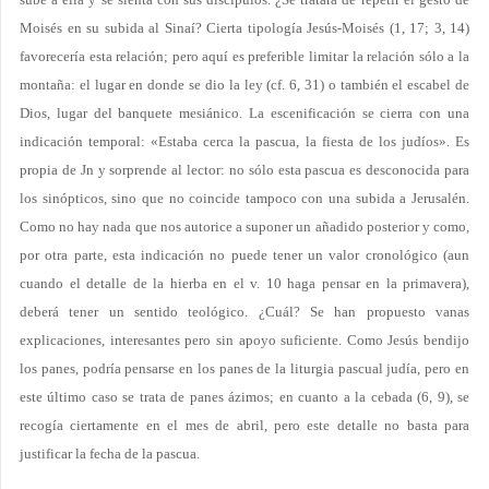
Moisés en su subida al Sinaí? Cierta tipología Jesús-Moisés (1, 17; 3, 14)
favorecería esta relación; pero aquí es preferible limitar la relación sólo a la
montaña: el lugar en donde se dio la ley (cf. 6, 31) o también el escabel de
Dios, lugar del banquete mesiánico. La escenificación se cierra con una
indicación temporal: «Estaba cerca la pascua, la fiesta de los judíos». Es
propia de Jn y sorprende al lector: no sólo esta pascua es desconocida para
los sinópticos, sino que no coincide tampoco con una subida a Jerusalén.
Como no hay nada que nos autorice a suponer un añadido posterior y como,
por otra parte, esta indicación no puede tener un valor cronológico (aun
cuando el detalle de la hierba en el v. 10 haga pensar en la primavera),
deberá tener un sentido teológico. ¿Cuál? Se han propuesto vanas
explicaciones, interesantes pero sin apoyo suficiente. Como Jesús bendijo
los panes, podría pensarse en los panes de la liturgia pascual judía, pero en
este último caso se trata de panes ázimos; en cuanto a la cebada (6, 9), se
recogía ciertamente en el mes de abril, pero este detalle no basta para
justificar la fecha de la pascua.