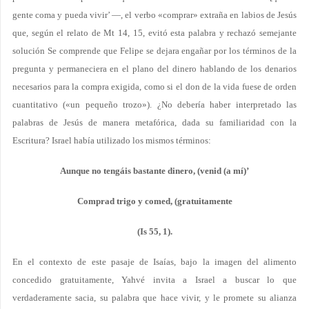
gente coma y pueda vivir’ —, el verbo «comprar» extraña en labios de Jesús
que, según el relato de Mt 14, 15, evitó esta palabra y rechazó semejante
solución Se comprende que Felipe se dejara engañar por los términos de la
pregunta y permaneciera en el plano del dinero hablando de los denarios
necesarios para la compra exigida, como si el don de la vida fuese de orden
cuantitativo («un pequeño trozo»). ¿No debería haber interpretado las
palabras de Jesús de manera metafórica, dada su familiaridad con la
Escritura? Israel había utilizado los mismos términos:
Aunque no tengáis bastante dinero, (venid (a mí)’
Comprad trigo y comed, (gratuitamente
(Is 55, 1).
En el contexto de este pasaje de Isaías, bajo la imagen del alimento
concedido gratuitamente, Yahvé invita a Israel a buscar lo que
verdaderamente sacia, su palabra que hace vivir, y le promete su alianza