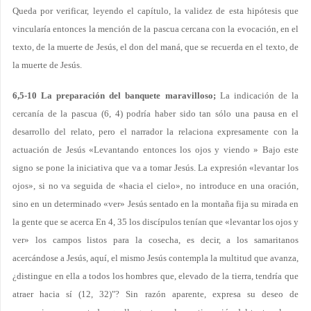
Queda por verificar, leyendo el capítulo, la validez de esta hipótesis que
vincularía entonces la mención de la pascua cercana con la evocación, en el
texto, de la muerte de Jesús, el don del maná, que se recuerda en el texto, de
la muerte de Jesús.
6,5-10 La preparación del banquete maravilloso;
La indicación de la
cercanía de la pascua (6, 4) podría haber sido tan sólo una pausa en el
desarrollo del relato, pero el narrador la relaciona expresamente con la
actuación de Jesús «Levantando entonces los ojos y viendo » Bajo este
signo se pone la iniciativa que va a tomar Jesús. La expresión «levantar los
ojos», si no va seguida de «hacia el cielo», no introduce en una oración,
sino en un determinado «ver» Jesús sentado en la montaña fija su mirada en
la gente que se acerca En 4, 35 los discípulos tenían que «levantar los ojos y
ver» los campos listos para la cosecha, es decir, a los samaritanos
acercándose a Jesús, aquí, el mismo Jesús contempla la multitud que avanza,
¿distingue en ella a todos los hombres que, elevado de la tierra, tendría que
atraer hacia sí (12, 32)"? Sin razón aparente, expresa su deseo de