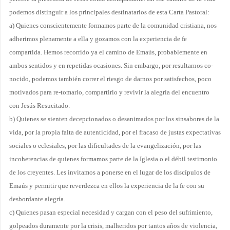
podemos distinguir a los principales destinatarios de esta Carta Pastoral:
a) Quienes conscientemente formamos parte de la comunidad cristiana, nos
adherimos plenamente a ella y gozamos con la experiencia de fe
compartida. Hemos recorrido ya el camino de Emaús, probablemente en
ambos sentidos y en repetidas ocasiones. Sin embargo, por resultarnos co­
nocido, podemos también correr el riesgo de darnos por satisfechos, poco
motivados para re-tomarlo, compartirlo y revivir la alegría del encuentro
con Jesús Resucitado.
b) Quienes se sienten decepcionados o desanimados por los sinsabores de la
vida, por la propia falta de autenticidad, por el fracaso de justas expectativas
sociales o eclesiales, por las dificul­tades de la evangelización, por las
incoherencias de quienes formamos parte de la Iglesia o el débil testimonio
de los creyentes. Les invitamos a ponerse en el lugar de los discípulos de
Emaús y permitir que reverdezca en ellos la experiencia de la fe con su
desbordante alegría.
c) Quienes pasan especial necesidad y cargan con el peso del sufrimiento,
golpeados duramente por la crisis, malheridos por tantos años de violencia,