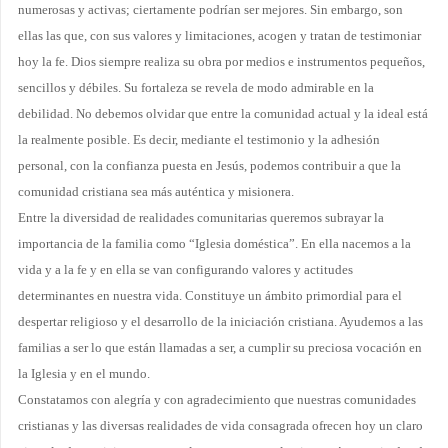
numerosas y activas; ciertamente podrían ser mejores. Sin embargo, son
ellas las que, con sus valores y limitaciones, acogen y tratan de testimoniar
hoy la fe. Dios siempre realiza su obra por medios e instrumentos pequeños,
sencillos y débiles. Su fortaleza se revela de modo ad­mirable en la
debilidad. No debemos olvidar que entre la comunidad actual y la ideal está
la realmente posible. Es decir, mediante el testimonio y la adhesión
personal, con la confianza puesta en Jesús, podemos contribuir a que la
comunidad cristiana sea más auténtica y misionera.
Entre la diversidad de realidades comunitarias queremos subrayar la
importancia de la familia como “Iglesia doméstica”. En ella nacemos a la
vida y a la fe y en ella se van configurando valores y actitudes
determinantes en nuestra vida. Constituye un ámbito primordial para el
despertar religioso y el desarrollo de la iniciación cristiana. Ayudemos a las
familias a ser lo que están llamadas a ser, a cumplir su preciosa vocación en
la Iglesia y en el mundo.
Constatamos con alegría y con agradecimiento que nuestras comunidades
cristianas y las diversas realidades de vida consagrada ofrecen hoy un claro