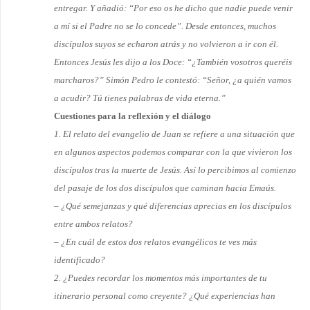
entregar. Y añadió: “Por eso os he dicho que nadie puede venir
a mí si el Padre no se lo concede”. Desde entonces, muchos
discípulos suyos se echaron atrás y no volvieron a ir con él.
Entonces Jesús les dijo a los Doce: “¿También vosotros queréis
marcharos?” Simón Pedro le contestó: “Señor, ¿a quién vamos
a acudir? Tú tienes palabras de vida eterna.”
Cuestiones para la reflexión y el diálogo
1. El relato del evangelio de Juan se refiere a una situación que
en algunos aspectos podemos comparar con la que vivieron los
discípulos tras la muerte de Jesús. Así lo percibimos al comienzo
del pasaje de los dos discí­pulos que caminan hacia Emaús.
– ¿Qué semejanzas y qué diferencias aprecias en los discípulos
entre ambos relatos?
– ¿En cuál de estos dos relatos evangélicos te ves más
identificado?
2. ¿Puedes recordar los momentos más importantes de tu
itinerario personal como creyente? ¿Qué experiencias han