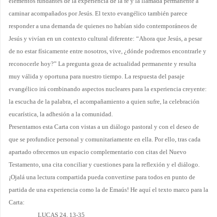
elementos fundantes de la experiencia de la fe y la llamada permanente a
caminar acompañados por Jesús. El texto evangélico también parece
responder a una demanda de quienes no habían sido contemporáneos de
Jesús y vivían en un contexto cultural diferente: “Ahora que Jesús, a pesar
de no estar físicamente entre nosotros, vive, ¿dónde podremos encontrarle y
re­conocerle hoy?” La pregunta goza de actualidad permanente y resulta
muy válida y opor­tuna para nuestro tiempo. La respuesta del pasaje
evangélico irá combinando aspectos nucleares para la experiencia creyente:
la escucha de la palabra, el acompañamiento a quien sufre, la celebración
eucarística, la adhesión a la comunidad.
Presentamos esta Carta con vistas a un diálogo pastoral y con el deseo de
que se pro­fundice personal y comunitariamente en ella. Por ello, tras cada
apartado ofrecemos un espacio complementario con citas del Nuevo
Testamento, una cita conciliar y cuestiones para la reflexión y el diálogo.
¡Ojalá una lectura compartida pueda convertirse para todos en punto de
partida de una experiencia como la de Emaús! He aquí el texto marco para la
Carta:
LUCAS 24, 13-35