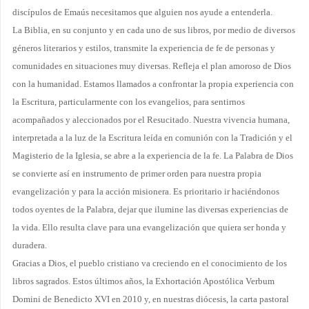
discípulos de Emaús necesitamos que alguien nos ayude a entenderla.
La Biblia, en su conjunto y en cada uno de sus libros, por medio de diversos
géneros literarios y estilos, transmite la experiencia de fe de personas y
comunidades en situaciones muy diversas. Refleja el plan amoroso de Dios
con la humanidad. Estamos llamados a confrontar la propia experiencia con
la Escritura, particularmente con los evangelios, para sentirnos
acompañados y aleccionados por el Resucitado. Nuestra vivencia humana,
interpretada a la luz de la Escritura leída en comunión con la Tradición y el
Magisterio de la Iglesia, se abre a la experiencia de la fe. La Palabra de Dios
se con­vierte así en instrumento de primer orden para nuestra propia
evangelización y para la acción misio­nera. Es prioritario ir haciéndonos
todos oyentes de la Palabra, dejar que ilumine las diversas experiencias de
la vida. Ello resulta clave para una evangelización que quiera ser honda y
duradera.
Gracias a Dios, el pueblo cristiano va creciendo en el conocimiento de los
libros sagrados. Estos últimos años, la Exhortación Apostólica Verbum
Domini de Benedicto XVI en 2010 y, en nuestras diócesis, la carta pastoral