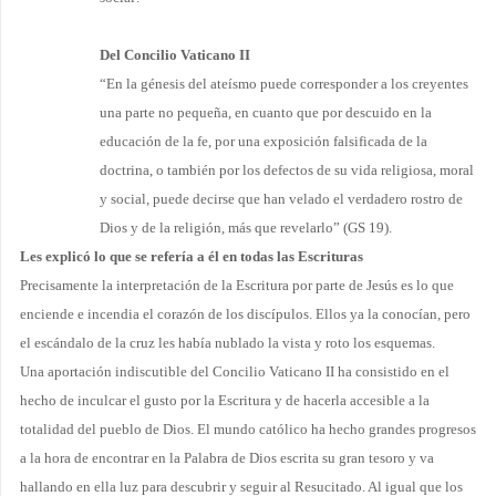
Del Concilio Vaticano II
“En la génesis del ateísmo puede corresponder a los creyentes
una parte no pequeña, en cuanto que por descuido en la
educación de la fe, por una exposición falsificada de la
doctrina, o también por los defectos de su vida religiosa, moral
y social, puede decirse que han velado el verdadero rostro de
Dios y de la religión, más que revelarlo” (GS 19).
Les explicó lo que se refería a él en todas las Escrituras
Precisamente la interpretación de la Escritura por parte de Jesús es lo que
enciende e incendia el corazón de los discípulos. Ellos ya la conocían, pero
el escándalo de la cruz les había nublado la vista y roto los esquemas.
Una aportación indiscutible del Concilio Vaticano II ha consistido en el
hecho de inculcar el gusto por la Escritura y de hacerla accesible a la
totalidad del pueblo de Dios. El mundo católico ha hecho grandes progresos
a la hora de encontrar en la Palabra de Dios escrita su gran tesoro y va
hallando en ella luz para descubrir y seguir al Resucitado. Al igual que los