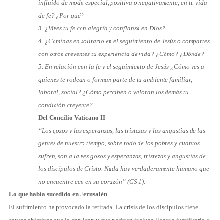
influido de modo especial, positiva o negativamente, en tu vida
de fe? ¿Por qué?
3. ¿Vives tu fe con alegría y confianza en Dios?
4. ¿Caminas en solitario en el seguimiento de Jesús o compartes
con otros creyentes tu experiencia de vida? ¿Cómo? ¿Dónde?
5. En relación con la fe y el seguimiento de Jesús ¿Cómo ves a
quienes te rodean o forman parte de tu ambiente familiar,
laboral, social? ¿Cómo perciben o valoran los demás tu
condición creyente?
Del Concilio Vaticano II
“Los gozos y las esperanzas, las tristezas y las angustias de las
gentes de nuestro tiempo, sobre todo de los pobres y cuantos
sufren, son a la vez gozos y esperanzas, tristezas y angustias de
los discípulos de Cristo. Nada hay verdaderamente humano que
no encuentre eco en su corazón” (GS 1).
Lo que había sucedido en Jerusalén
El sufrimiento ha provocado la retirada. La crisis de los discípulos tiene
causas objetivas que la explican y que podrían incluso llegar a justificarla a