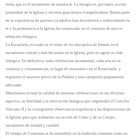
ristía, que es el sacramento de nuestra fe. La liturgia es, por tanto, acción
primordial de la Iglesia y encierra gran fuerza evangelizadora. Buena parte
de la experiencia de quienes ya adultos han des­cubierto o redescubierto la
fe y la pertenencia a la Iglesia ha comenzado en el contexto de una ce­
lebración litúrgica.
La Eucaristía, evocada en el relato de los discípulos de Emaús, es el
sacramento central y más frecuente en la Iglesia, pero no agota su vida
litúrgica. En definitiva, toda celebración sacramental, cada una en su
contexto y circunstancias, es lugar de encuentro con el Resucitado, y
requieren el anuncio previo de la Palabra y una catequesis preparatoria
adecuada.
Deberíamos revisar la calidad de nuestras celebraciones en sus diversos
aspectos, su fidelidad a la renovación litúrgica que emprendió el Concilio
Vaticano II y la consiguiente observancia respetuosa a las disposiciones de
la Iglesia, para que realmente sea acción de Cristo y de su Cuerpo,
sacramento de unidad y caridad.
El tiempo de Cuaresma se ha entendido en la tradición cristiana como un