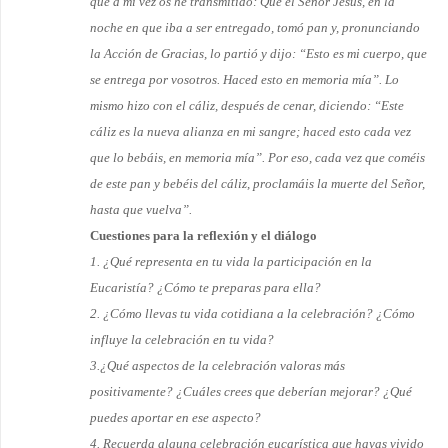
que a mi vez os he transmitido: Que el Señor Jesús, en la
noche en que iba a ser entregado, tomó pan y, pronunciando
la Acción de Gracias, lo partió y dijo: “Esto es mi cuerpo, que
se entrega por vosotros. Haced esto en memoria mía”. Lo
mismo hizo con el cáliz, después de cenar, di­ciendo: “Este
cáliz es la nueva alianza en mi sangre; haced esto cada vez
que lo bebáis, en memoria mía”. Por eso, cada vez que coméis
de este pan y bebéis del cáliz, proclamáis la muerte del Señor,
hasta que vuelva”.
Cuestiones para la reflexión y el diálogo
1. ¿Qué representa en tu vida la participación en la
Eucaristía? ¿Cómo te preparas para ella?
2. ¿Cómo llevas tu vida cotidiana a la celebración? ¿Cómo
influye la celebración en tu vida?
3.¿Qué aspectos de la celebración valoras más
positivamente? ¿Cuáles crees que deberían mejorar? ¿Qué
puedes aportar en ese aspecto?
4. Recuerda alguna celebración eucarística que hayas vivido