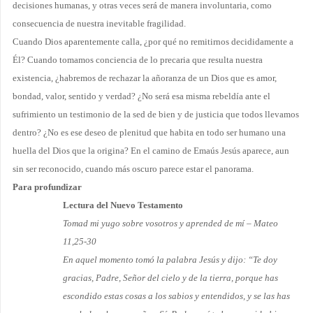
decisiones humanas, y otras veces será de manera involuntaria, como
consecuencia de nuestra in­evitable fragilidad.
Cuando Dios aparentemente calla, ¿por qué no remitirnos decididamente a
Él? Cuando tomamos conciencia de lo precaria que resulta nuestra
existencia, ¿habremos de rechazar la añoranza de un Dios que es amor,
bondad, valor, sentido y verdad? ¿No será esa misma rebeldía ante el
sufrimiento un testimonio de la sed de bien y de justicia que todos llevamos
dentro? ¿No es ese deseo de plenitud que habita en todo ser humano una
huella del Dios que la origina? En el camino de Emaús Jesús apa­rece, aun
sin ser reconocido, cuando más oscuro parece estar el panorama.
Para profundizar
Lectura del Nuevo Testamento
Tomad mi yugo sobre vosotros y aprended de mí – Mateo
11,25-30
En aquel momento tomó la palabra Jesús y dijo: “Te doy
gracias, Padre, Señor del cielo y de la tierra, porque has
escondido estas cosas a los sabios y entendidos, y se las has