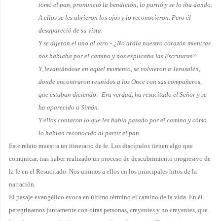
tomó el pan, pronunció la bendición, lo partió y se lo iba dando.
A ellos se les abrieron los ojos y lo reconocieron. Pero él
desapareció de su vista.
Y se dijeron el uno al otro:- ¿No ardía nuestro corazón mientras
nos hablaba por el camino y nos explicaba las Escrituras?
Y, levantándose en aquel momento, se volvieron a Jerusalén,
donde encontraron reu­nidos a los Once con sus compañeros,
que estaban diciendo:- Era verdad, ha resucitado el Señor y se
ha aparecido a Simón.
Y ellos contaron lo que les había pasado por el camino y cómo
lo habían reconocido al partir el pan.
Este relato muestra un itinerario de fe. Los discípulos tienen algo que
comunicar, tras haber rea­lizado un proceso de descubrimiento progresivo de
la fe en el Resucitado. Nos unimos a ellos en los principales hitos de la
narración.
El pasaje evangélico evoca en último término el camino de la vida. En él
peregrinamos juntamente con otras personas, creyentes y no creyentes, que