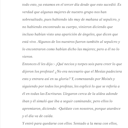
todo esto, ya estamos en el tercer día desde que esto sucedió. Es
verdad que algunas mujeres de nuestro grupo nos han
sobresaltado, pues ha­biendo ido muy de mañana al sepulcro, y
no habiendo encontrado su cuerpo, vinieron di­ciendo que
incluso habían visto una aparición de ángeles, que dicen que
está vivo. Algunos de los nuestros fueron también al sepulcro y
lo encontraron como habían dicho las mujeres; pero a él no lo
vieron.
Entonces él les dijo:- ¡Qué necios y torpes sois para creer lo que
dijeron los profetas! ¿No era necesario que el Mesías padeciera
esto y entrara así en su gloria? Y, comenzando por Moisés y
siguiendo por todos los profetas, les explicó lo que se re­fería a
él en todas las Escrituras. Llegaron cerca de la aldea adonde
iban y él simuló que iba a seguir caminando; pero ellos lo
apremiaron, diciendo: -Quédate con nosotros, porque atardece
y el día va de caída.
Y entró para quedarse con ellos. Sentado a la mesa con ellos,