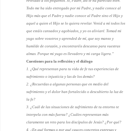
revelado a los pequeños. Sí, Padre, así te ha parecido bien.
Todo me ha sido entregado por mi Padre, y nadie conoce al
Hijo más que el Padre y nadie conoce al Padre sino el Hijo y
aquel a quien el Hijo se lo quiera revelar. Venid a mí todos los
que estáis cansados y agobiados, y yo os aliviaré. Tomad mi
yugo sobre vosotros y aprended de mí, que soy manso y
humilde de corazón, y encontraréis des­canso para vuestras
almas. Porque mi yugo es llevadero y mi carga ligera.”
Cuestiones para la reflexión y el diálogo
1. ¿Qué representan para tu vida de fe tus experiencias de
sufrimiento o injusticia y las de los demás?
2. ¿Recuerdas a algunas personas que en medio del
sufrimiento y el dolor han fortalecido o descubierto la luz de
la fe?
3. ¿Cuál de las situaciones de sufrimiento de tu entorno te
interpela con más fuerza? ¿Cuáles representan más
claramente un reto para los discípulos de Jesús? ¿Por qué?
4. ¿En qué formas o por qué cauces concretos expresas y