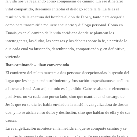
la vida nos va regalando como compañeras de ca­mino. En ese itinerario
vital compartido, deseamos entablar el diálogo sobre la fe. La fe es el
resultado de la apertura del hombre al don de Dios y, tanto para acogerla
como para transmitirla requiere en­cuentro y diálogo personal. Como en
Emaús, es en el camino de la vida cotidiana donde se plantean los
interrogantes, las dudas, las certezas y los debates sobre la fe, a partir de lo
que cada cual va bus­cando, descubriendo, compartiendo y, en definitiva,
viviendo.
Iban caminando… iban conversando
El comienzo del relato muestra a dos personas decepcionadas, huyendo del
lugar que les ha gene­rado sufrimiento y frustración: esperábamos que él iba
a liberar a Israel. Aun así, no todo está per­dido. Cabe resaltar dos elementos
positivos: no va cada uno por su lado, sino que mantienen el encargo de
Jesús que en su día les había enviado a la misión evangelizadora de dos en
dos; y no se aíslan en su dolor y desilusión, sino que hablan de ella y de sus
causas.
La evangelización acontece en la medida en que se comparte camino y se
percibe la presencia de Jesús como acompañante. En ese camino de la vida