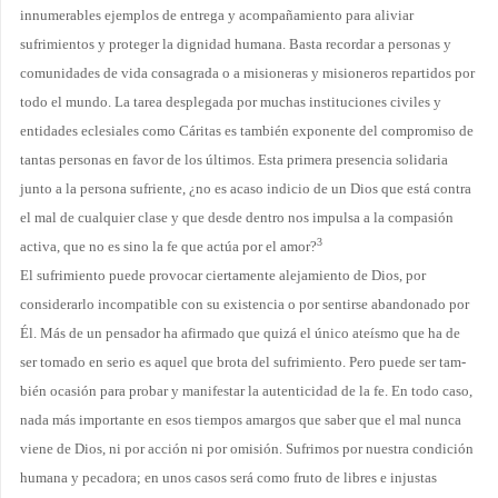
innumerables ejemplos de entrega y acompañamiento para aliviar
sufrimientos y proteger la dignidad humana. Basta recordar a personas y
comunidades de vida consagrada o a mi­sioneras y misioneros repartidos por
todo el mundo. La tarea desplegada por muchas instituciones civiles y
entidades eclesiales como Cáritas es también exponente del compromiso de
tantas personas en favor de los últimos. Esta primera presencia solidaria
junto a la persona sufriente, ¿no es acaso indicio de un Dios que está contra
el mal de cualquier clase y que desde dentro nos impulsa a la com­pasión
3
activa, que no es sino la fe que actúa por el amor?
El sufrimiento puede provocar ciertamente alejamiento de Dios, por
considerarlo incompatible con su existencia o por sentirse abandonado por
Él. Más de un pensador ha afirmado que quizá el único ateísmo que ha de
ser tomado en serio es aquel que brota del sufrimiento. Pero puede ser tam­
bién ocasión para probar y manifestar la autenticidad de la fe. En todo caso,
nada más importante en esos tiempos amargos que saber que el mal nunca
viene de Dios, ni por acción ni por omisión. Su­frimos por nuestra condición
humana y pecadora; en unos casos será como fruto de libres e injustas