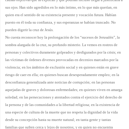
sus ojos. Han sido agredidos en lo más ín­timo, en lo que más querían, en
quien era el sentido de su existencia presente y vocación futura. Habían
puesto en él toda su confianza, y sus esperanzas se habían truncado. No
pueden digerir la cruz de Jesús.
No cuesta reconocer hoy la prolongación de los “sucesos de Jerusalén”, la
sombra alargada de la cruz, su profundo misterio. La vemos en rostros de
personas y colectivos duramente golpeados y desfigurados por la crisis; en
las víctimas de órdenes diversos provocadas en decenios marcados por la
violencia; en los ámbitos de exclusión social y en quienes están en grave
riesgo de caer en ella; en quienes buscan desesperadamente empleo; en la
desconfianza generalizada ante noticias de corrup­ción; en las personas
aquejadas de graves y dolorosas enfermedades; en quienes viven en amarga
soledad; en las persecuciones y atentados contra el ejercicio del derecho de
la persona y de las co­munidades a la libertad religiosa; en la existencia de
una especie de cultura de la muerte que no respeta la dignidad de la vida
desde su concepción hasta su muerte natural; en tanta gente y tantas
familias que sufren cerca y lejos de nosotros; y en quien no encuentra