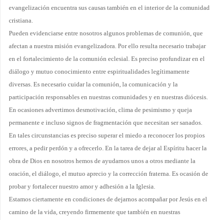
evangelización encuentra sus causas también en el interior de la comunidad
cristiana.
Pueden evidenciarse entre nosotros algunos problemas de comunión, que
afectan a nuestra misión evangelizadora. Por ello resulta necesario trabajar
en el fortalecimiento de la comunión eclesial. Es preciso profundizar en el
diálogo y mutuo conocimiento entre espiritualidades legítimamente
diversas. Es necesario cuidar la comunión, la comunicación y la
participación responsables en nuestras comu­nidades y en nuestras diócesis.
En ocasiones advertimos desmotivación, clima de pesimismo y queja
permanente e incluso signos de fragmentación que necesitan ser sanados.
En tales circunstancias es preciso superar el miedo a reconocer los propios
errores, a pedir perdón y a ofrecerlo. En la tarea de dejar al Espíritu hacer la
obra de Dios en nosotros hemos de ayudarnos unos a otros mediante la
oración, el diálogo, el mutuo aprecio y la corrección fraterna. Es ocasión de
probar y fortalecer nuestro amor y adhesión a la Iglesia.
Estamos ciertamente en condiciones de dejarnos acompañar por Jesús en el
camino de la vida, creyendo firmemente que también en nuestras