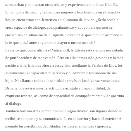
se escuchan y contrastan otros relatos y experiencias similares: Cleofás,
Simón y los demás… y tantas otras mujeres y hombres que en el pasado y
hoy se encuentran con Jesucristo en el camino de la vida. ¿Sería posible
crear es­pacios de diálogo, acompañamiento y apoyo para quienes se
encuentran en situación de búsqueda o están en disposición de acercarse a
la fe que quizá antes tuvieron en mayor o menor medida?
Es cierto que, como afirma el Vaticano II, la Iglesia está siempre necesitada
de purificación y de renovación. Pero en ella hemos sido gestados y hemos
nacido a la fe. Ella nos ofrece a Jesucristo, mediante la Palabra de Dios, los
sacramentos, su capacidad de servicio y el admirable testimonio de sus
hijos. Nos llama a todos a la santidad a través de las diversas vocaciones.
Deberíamos revisar nuestra actitud de acogida y disponibilidad, de
exquisito respeto, así como de capacidad de acompa­ñamiento y de apertura
al diálogo.
También hoy nuestras comunidades de signo diverso son lugares donde se
recibe, se comparte y se comunica la fe, en el interior y hacia el exterior. A
menudo las percibimos debilitadas; las desea­ríamos más vigorosas,