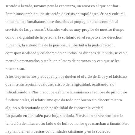
sentido a la vida, razones para la esperanza, un amor en el que confiar.
Percibimos también una situación de crisis antropológica, ética y cultural,
tal como lo afirmábamos hace dos años al propugnar una economía al
2
servicio de las personas
. Grandes valores muy propios de nuestro tiempo
como la dignidad de la persona, la solidaridad, el respeto a los derechos
humanos, la autonomía de la persona, la libertad o la participación,
corresponsabilidad y colaboración en todos los órdenes de la vida, se ven a
menudo amenazados, y un buen número de personas no ven que se les
reconozcan.
A los creyentes nos preocupan y nos duelen el olvido de Dios y el laicismo
que intenta reprimir cualquier atisbo de religiosidad, ocultándola o
ridiculizándola. Nos preocupa e interpela asimismo el eclipse de principios
fundamentales, el relativismo que da todo por bueno sin discernimiento
alguno o descartando toda posibilidad de conocer la verdad.
Lo pasado en Jerusalén pasa hoy, sin duda. Y más de una vez sentimos la
tentación de mirar a otro lado o de huir como los que marchan a Emaús. Pero
hay también en nuestras comunidades cris­tianas y en la sociedad