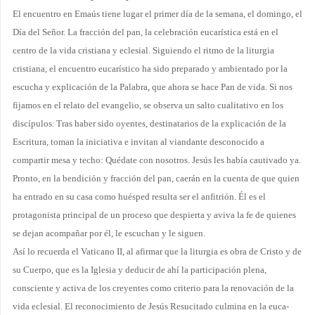
El encuentro en Emaús tiene lugar el primer día de la semana, el domingo, el
Día del Señor. La fracción del pan, la celebración eucarística está en el
centro de la vida cristiana y eclesial. Siguiendo el ritmo de la liturgia
cristiana, el encuentro eucarístico ha sido preparado y ambientado por la
escucha y explicación de la Palabra, que ahora se hace Pan de vida. Si nos
fijamos en el relato del evangelio, se observa un salto cualitativo en los
discípulos. Tras haber sido oyentes, destinatarios de la explicación de la
Escritura, toman la iniciativa e invitan al viandante desconocido a
compartir mesa y techo: Quédate con nosotros. Jesús les había cautivado ya.
Pronto, en la bendición y fracción del pan, caerán en la cuenta de que quien
ha entrado en su casa como huésped resulta ser el anfitrión. Él es el
protagonista principal de un proceso que despierta y aviva la fe de quienes
se dejan acompañar por él, le escuchan y le siguen.
Así lo recuerda el Vaticano II, al afirmar que la liturgia es obra de Cristo y de
su Cuerpo, que es la Iglesia y deducir de ahí la participación plena,
consciente y activa de los creyentes como criterio para la renovación de la
vida eclesial. El reconocimiento de Jesús Resucitado culmina en la euca­