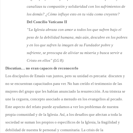
canalizas tu compasión y solidaridad con los sufrimien­tos de
los demás? ¿Cómo influye esto en tu vida como creyente?
Del Concilio Vaticano II
“La Iglesia abraza con amor a todos los que sufren bajo el
peso de la debilidad humana, más aún, de­scubre en los pobres
y en los que sufren la imagen de su Fundador pobre y
sufriente, se preocupa de aliviar su miseria y busca servir a
Cristo en ellos” (LG 8).
Discutían… no eran capaces de reconocerlo
Los discípulos de Emaús van juntos, pero su unidad es precaria: discuten y
no se encuentran ca­pacitados para ver. No han creído el testimonio de las
mujeres del grupo que les habían anunciado la resurrección. A su tristeza se
une la ceguera, concepto asociado a menudo en los evangelios al pecado.
Este aspecto del relato puede ayudarnos a ver los problemas de nuestra
propia comunidad y de la Iglesia. Así, a los desafíos que afectan a toda la
sociedad se suman los propios o específicos de la Iglesia, la fragilidad y
debilidad de nuestra fe personal y comunitaria. La crisis de la