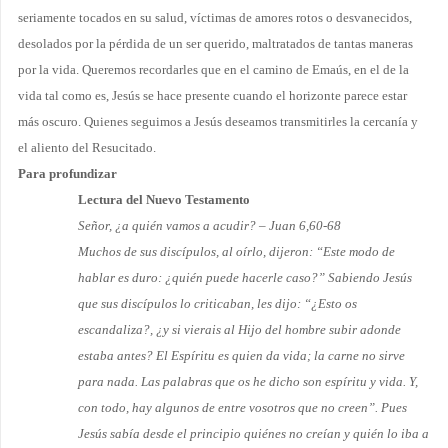
seriamente tocados en su salud, víctimas de amores rotos o desvanecidos,
desolados por la pérdida de un ser querido, maltratados de tantas maneras
por la vida. Queremos recordarles que en el camino de Emaús, en el de la
vida tal como es, Jesús se hace presente cuando el horizonte parece estar
más oscuro. Quienes se­guimos a Jesús deseamos transmitirles la cercanía y
el aliento del Resucitado.
Para profundizar
Lectura del Nuevo Testamento
Señor, ¿a quién vamos a acudir? – Juan 6,60-68
Muchos de sus discípulos, al oírlo, dijeron: “Este modo de
hablar es duro: ¿quién puede hacerle caso?” Sabiendo Jesús
que sus discípulos lo criticaban, les dijo: “¿Esto os
escandaliza?, ¿y si vierais al Hijo del hombre subir adonde
estaba antes? El Espíritu es quien da vida; la carne no sirve
para nada. Las palabras que os he dicho son espíritu y vida. Y,
con todo, hay algunos de entre vosotros que no creen”. Pues
Jesús sabía desde el principio quiénes no creían y quién lo iba a