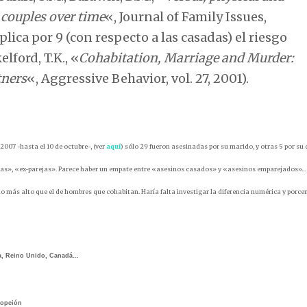
couples over time
«, Journal of Family Issues,
ica por 9 (con respecto a las casadas) el riesgo
lford, T.K., «
Cohabitation, Marriage and Murder:
tners
«, Aggressive Behavior, vol. 27, 2001).
007 -hasta el 10 de octubre-, (ver
aquí
) sólo 29 fueron asesinadas por su marido, y otras 5 por su
as», «ex-parejas». Parece haber un empate entre «asesinos casados» y «asesinos emparejados»… 
s alto que el de hombres que cohabitan. Haría falta investigar la diferencia numérica y porcen
aña, Reino Unido, Canadá…
a opción