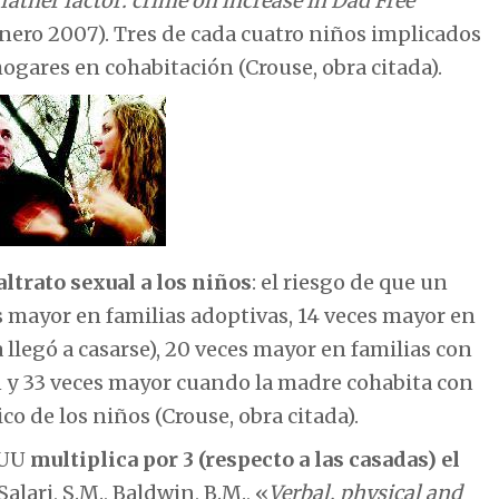
father factor: crime on increase in Dad Free
enero 2007). Tres de cada cuatro niños implicados
ogares en cohabitación (Crouse, obra citada).
ltrato sexual a los niños
: el riesgo de que un
s mayor en familias adoptivas, 14 veces mayor en
llegó a casarse), 20 veces mayor en familias con
n y 33 veces mayor cuando la madre cohabita con
o de los niños (Crouse, obra citada).
EUU
multiplica por 3 (respecto a las casadas) el
Salari, S.M., Baldwin, B.M., «
Verbal, physical and