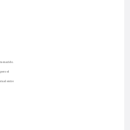
 ex-marido.
pero el
tual entre