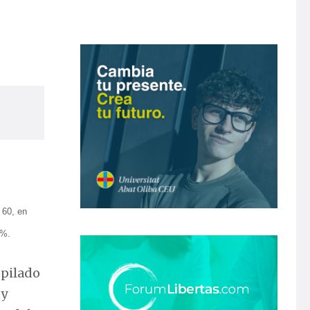
 60, en
7%.
opilado
uy