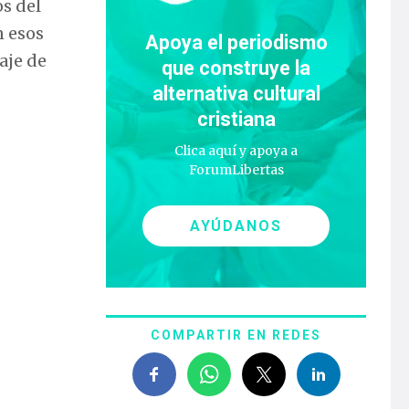
os del
n esos
Apoya el periodismo
aje de
que construye la
alternativa cultural
cristiana
Clica aquí y apoya a
ForumLibertas
AYÚDANOS
COMPARTIR EN REDES