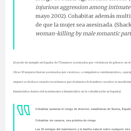
injurious aggression among intimate 
mayo 2002). Cohabitar además multipl
de que la mujer sea asesinada. (Shacke
woman-killing by male romantic par
[A modo de ejemplo en España: de 73 mujeres asesinadas por «violencia de género» en el 2
Otras 30 mujeres fueron asesinadas por «novios», «compañeros sentimentales», «parej
empate se deshace cuando recordamos que el número de hombres casados es muchísimo má
feminicidios dentro del matrimonio y feminicidios en la cohabitación en España].
Cohabitar aumenta el riesgo de divorcio: estadísticas de Suecia, Esp
Cohabitar sin casarse, una práctica de riesgo
Las 10 ventajas del matrimonio y la familia natural sobre cualquier otr