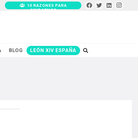
10 RAZONES PARA
AYUDARNOS
A
BLOG
LEÓN XIV ESPAÑA