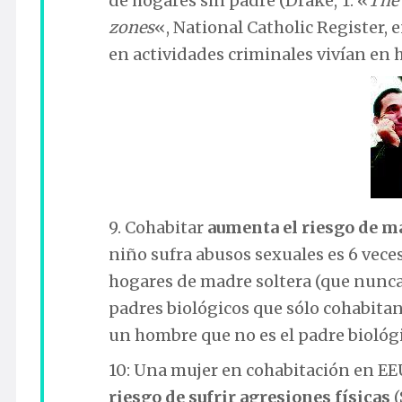
de hogares sin padre (Drake, T. «
The 
zones
«, National Catholic Register, 
en actividades criminales vivían en h
9. Cohabitar
aumenta el riesgo de ma
niño sufra abusos sexuales es 6 vece
hogares de madre soltera (que nunca 
padres biológicos que sólo cohabita
un hombre que no es el padre biológic
10: Una mujer en cohabitación en E
riesgo de sufrir agresiones físicas
(