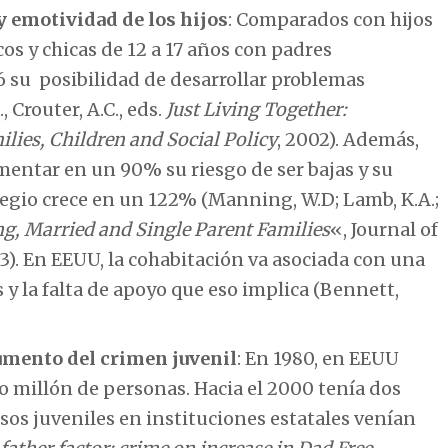
y emotividad de los hijos
: Comparados con hijos
cos y chicas de 12 a 17 años con padres
6 su posibilidad de desarrollar problemas
 Crouter, A.C., eds.
Just Living Together:
lies, Children and Social Policy
, 2002). Además,
mentar en un 90% su riesgo de ser bajas y su
legio crece en un 122% (Manning, W.D; Lamb, K.A.;
g, Married and Single Parent Families
«, Journal of
). En EEUU, la cohabitación va asociada con una
s y la falta de apoyo que eso implica (Bennett,
aumento del crimen juvenil
: En 1980, en EEUU
o millón de personas. Hacia el 2000 tenía dos
esos juveniles en instituciones estatales venían