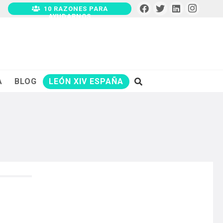
10 RAZONES PARA
AYUDARNOS
A
BLOG
LEÓN XIV ESPAÑA