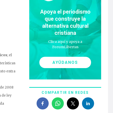
Apoya el periodismo
que construye la
alternativa cultural
cristiana
Clica aquí y apoya a
ForumLibertas
ficos
; el
AYÚDANOS
terísticas
Esto entra
 de 2008
COMPARTIR EN REDES
 de ley
ida