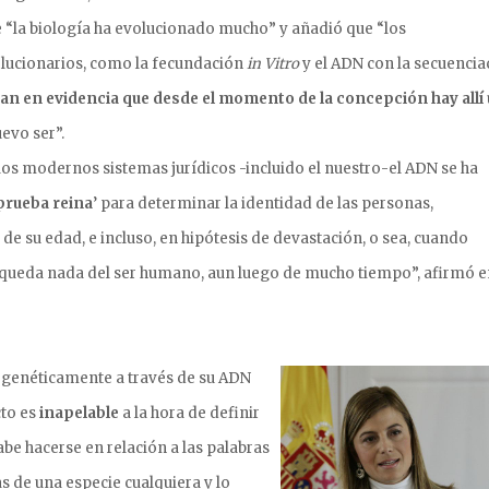
 “la biología ha evolucionado mucho” y añadió que “los
lucionarios, como la fecundación
in Vitro
y el ADN con la secuencia
jan en evidencia que desde el momento de la concepción hay allí 
uevo ser”.
los modernos sistemas jurídicos -incluido el nuestro-el ADN se ha
prueba reina
’ para determinar la identidad de las personas,
 su edad, e incluso, en hipótesis de devastación, o sea, cuando
queda nada del ser humano, aun luego de mucho tiempo”, afirmó e
e genéticamente a través de su ADN
cto es
inapelable
a la hora de definir
abe hacerse en relación a las palabras
s de una especie cualquiera y lo