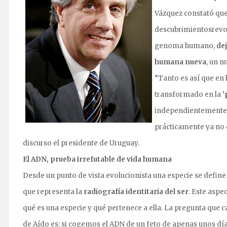
Vázquez constató que
descubrimientosrevo
genoma humano,
de
humana nueva
, un n
“Tanto es así que en 
transformado en la ‘
independientemente de
prácticamente ya no 
discurso el presidente de Uruguay.
El ADN, prueba irrefutable de vida humana
Desde un punto de vista evolucionista una especie se defin
que representa la
radiografía identitaria del ser
. Este aspe
qué es una especie y qué pertenece a ella. La pregunta que c
de Aído es: si cogemos el ADN de un feto de apenas unos día