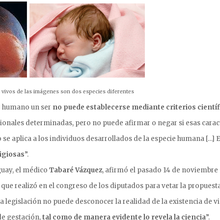
s vivos de las imágenes son dos especies diferentes
e humano un ser
no puede establecerse mediante criterios cientí
cionales determinadas, pero no puede afirmar o negar si esas carac
se aplica a los individuos desarrollados de la especie humana […] 
ligiosas
”.
guay, el médico
Tabaré Vázquez
, afirmó el pasado 14 de noviembre
que realizó en el congreso de los diputados para vetar la propuesta
la legislación no puede desconocer la realidad de la existencia de v
de gestación,
tal como de manera evidente lo revela la ciencia
”.