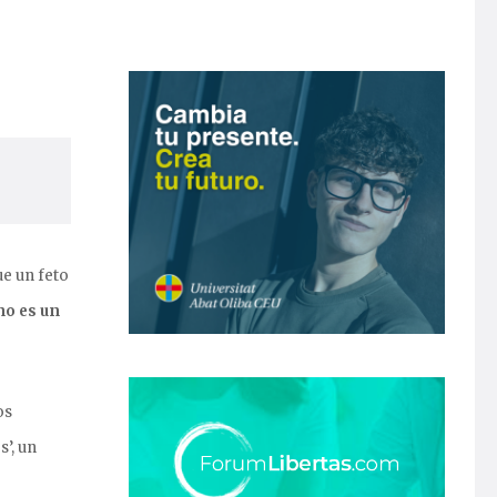
ue un feto
no es un
os
s’, un