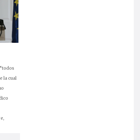
 “todos
e la cual
uo
dico
e,