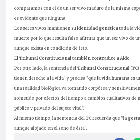
comparamos con el de un ser vivo maduro de la misma espe
es evidente que ninguna.
Los seres vivos mantienen su
identidad genética
toda la vi
muerte por lo que resulta falso afirmar que un ser vivo de u
aunque exista en condición de feto.
El Tribunal Constitucional también contradice a Aido
Por otro lado, la sentencia del
Tribunal Constitucional
(TC) 
tienen derecho a la vida” y precisa “que
la vida humana es u
una realidad biológica va tomando corpórea y sensitivamen
sometido por efectos del tiempo a cambios cualitativos de na
público y privado del sujeto vital”.
Al mismo tiempo, la sentencia del TC recuerda que “la
gesta
aunque alojado en el seno de ésta”.