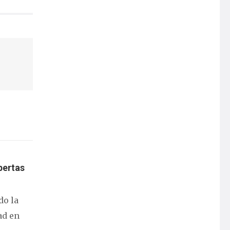
bertas
do la
ad en