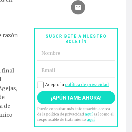
de razón
SUSCRÍBETE A NUESTRO
BOLETÍN
 final
l
Acepto la
política de privacidad
Agejas,
de
ra de
Puede consultar más información acerca
único
de la política de privacidad
aquí
así como el
responsable de tratamiento
aquí
.