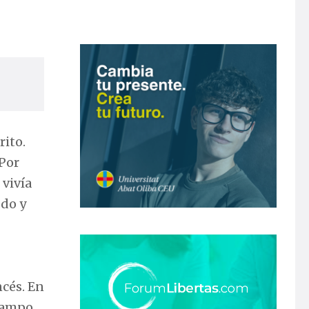
rito.
Por
 vivía
odo y
ncés. En
 campo