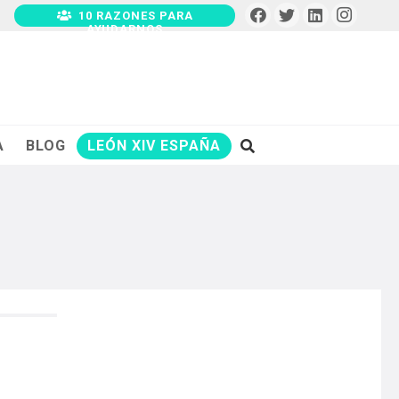
10 RAZONES PARA
AYUDARNOS
A
BLOG
LEÓN XIV ESPAÑA