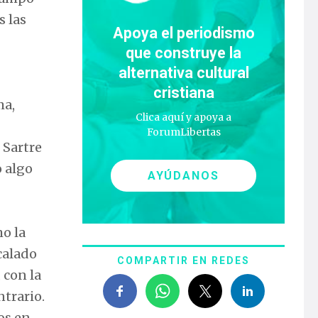
s las
Apoya el periodismo
que construye la
alternativa cultural
cristiana
ma,
Clica aquí y apoya a
ForumLibertas
 Sartre
o algo
AYÚDANOS
o la
calado
COMPARTIR EN REDES
 con la
ntrario.
os en