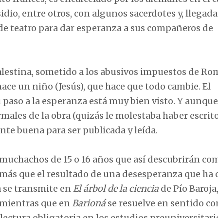
idio, entre otros, con algunos sacerdotes y, llegada
de teatro para dar esperanza a sus compañeros de
Palestina, sometido a los abusivos impuestos de Ro
ace un niño (Jesús), que hace que todo cambie. El
 paso a la esperanza está muy bien visto. Y aunque
males de la obra (quizás le molestaba haber escrit
ente buena para ser publicada y leída.
 muchachos de 15 o 16 años que así descubrirán com
s más que el resultado de una desesperanza que ha 
a se transmite en
El árbol de la ciencia
de Pío Baroja,
d mientras que en
Barioná
se resuelve en sentido co
 lectura obligatoria en los estudios preuniversitari