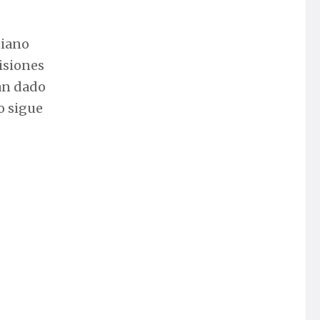
tiano
isiones
an dado
o sigue