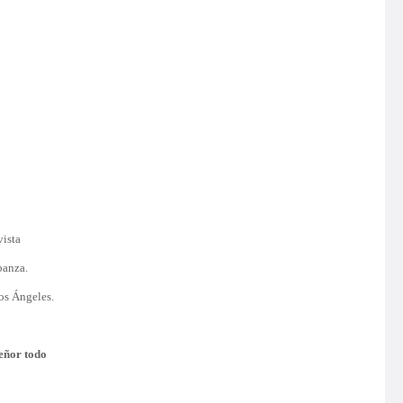
vista
banza.
os Ángeles.
eñor todo