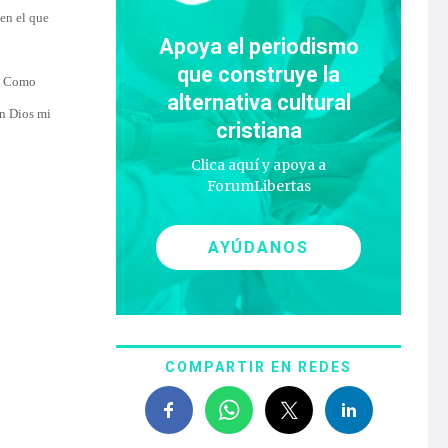
 en el que
Apoya el periodismo
que construye la
”. Como
alternativa cultural
en Dios mi
cristiana
Clica aquí y apoya a
ForumLibertas
AYÚDANOS
COMPARTIR EN REDES