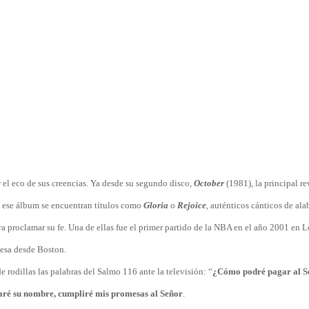
r el eco de sus creencias. Ya desde su segundo disco,
October
(1981), la principal re
En ese álbum se encuentran títulos como
Gloria
o
Rejoice
, auténticos cánticos de ala
proclamar su fe. Una de ellas fue el primer partido de la NBA en el año 2001 en L
desa desde Boston.
rodillas las palabras del Salmo 116 ante la televisión: “
¿Cómo podré pagar al S
caré su nombre, cumpliré mis promesas al Señor
.