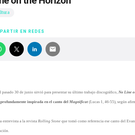
ne on the Horizon’
ltura
PARTIR EN REDES
l pasado 30 de junio sirvió para presentar su último trabajo discográfico,
No Line o
á profundamente inspirada en el canto del
Magnificat
(Lucas 1, 46-55), según afi
a entrevista
a la revista
Rolling Stone
que tomó como referencia ese canto del Evan
nción.