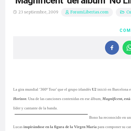
‘Magnificent’ del álbum ‘No Li
23 septiembre, 2009
Cu
ForumLibertas.com
COM
La gira mundial ‘360º Tour’ que el grupo irlandés
U2
inició en Barcelona e
Horizon
. Una de las canciones contenidas en ese álbum,
Magnificent
, est
líder y cantante de la banda.
Bono ha reconocido en un
Lucas
inspirándose en la figura de la Virgen María
para componer su ca