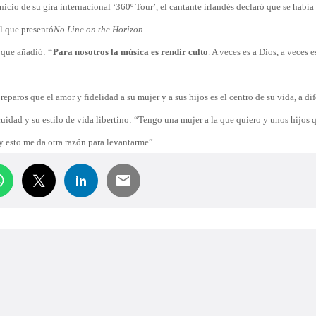
icio de su gira internacional
‘360º Tour’, el cantante irlandés declaró
que se había
l que presentó
No Line on the Horizon
.
o que añadió:
“Para nosotros la música es rendir culto
. A veces es a Dios, a veces e
paros que el amor y fidelidad a su mujer y a sus hijos es el centro de su vida, a di
idad y su estilo de vida libertino: “Tengo una mujer a la que quiero y unos hijos
y esto me da otra razón para levantarme”.