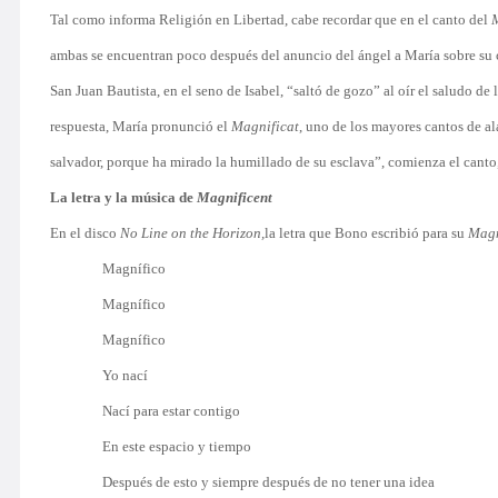
Tal como informa Religión en Libertad, cabe recordar que en el canto
del
ambas se encuentran poco después del anuncio del ángel a María sobre su
San Juan Bautista, en el seno de Isabel, “saltó de gozo” al oír el saludo de
respuesta, María pronunció el
Magnificat
, uno de los mayores cantos de al
salvador, porque ha mirado la humillado de su esclava”, comienza el canto
La letra y la música de
Magnificent
En el disco
No Line on the Horizon,
la letra que Bono escribió para su
Magn
Magnífico
Magnífico
Magnífico
Yo nací
Nací para estar contigo
En este espacio y tiempo
Después de esto y siempre después de no tener una idea