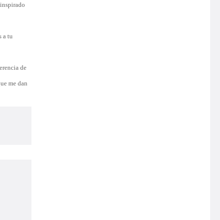
 inspirado
s a tu
ferencia de
 que me dan