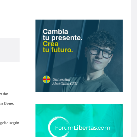
n the
rma
Bono
,
gelio según