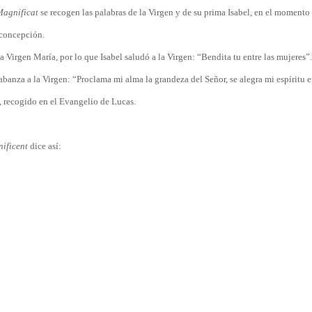
Magnificat
se recogen las palabras de la Virgen y de su prima Isabel, en el momento
 concepción.
 la Virgen María, por lo que Isabel saludó a la Virgen: “Bendita tu entre las mujeres
abanza a la Virgen: “Proclama mi alma la grandeza del Señor, se alegra mi espíritu 
, recogido en el Evangelio de Lucas.
ificent
dice así: