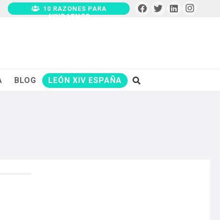
10 RAZONES PARA
AYUDARNOS
A
BLOG
LEÓN XIV ESPAÑA