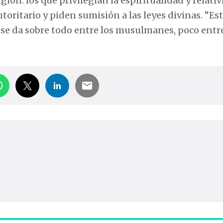
igión: los que privilegian la espiritualidad y relati
utoritario y piden sumisión a las leyes divinas. “Es
 se da sobre todo entre los musulmanes, poco entre