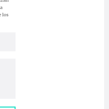
vizan
ta
 los