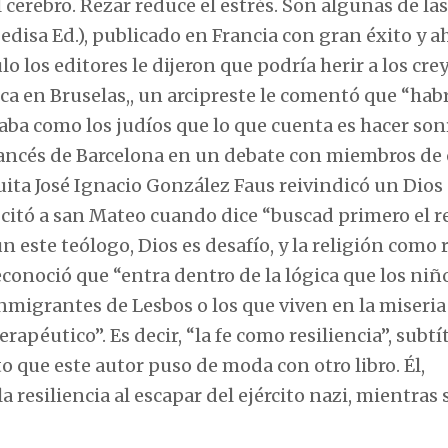
cerebro. Rezar reduce el estrés. Son algunas de las
edisa Ed.), publicado en Francia con gran éxito y a
o los editores le dijeron que podría herir a los cre
ca en Bruselas,, un arcipreste le comentó que “hab
ba como los judíos que lo que cuenta es hacer sonr
Francés de Barcelona en un debate con miembros de 
suita José Ignacio González Faus reivindicó un Dios
 citó a san Mateo cuando dice “buscad primero el r
ún este teólogo, Dios es desafío, y la religión como 
conoció que “entra dentro de la lógica que los niño
nmigrantes de Lesbos o los que viven en la miseria
péutico”. Es decir, “la fe como resiliencia”, subtí
to que este autor puso de moda con otro libro. Él,
esiliencia al escapar del ejército nazi, mientras 