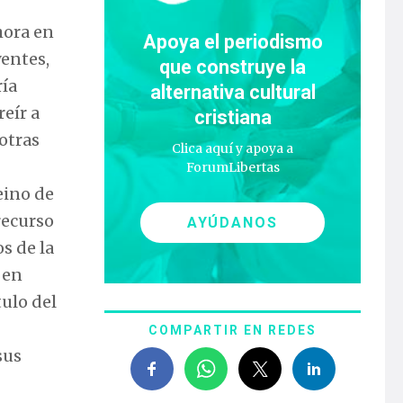
hora en
Apoya el periodismo
yentes,
que construye la
ría
alternativa cultural
eír a
cristiana
otras
Clica aquí y apoya a
ForumLibertas
eino de
recurso
AYÚDANOS
s de la
 en
tulo del
COMPARTIR EN REDES
sus