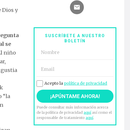
 Dios y
regunta
SUSCRÍBETE A NUESTRO
BOLETÍN
al se
El niño
ar,
ngustia
Acepto la
política de privacidad
ik
o “la
ón
Puede consultar más información acerca
de la política de privacidad
aquí
así como el
responsable de tratamiento
aquí
.