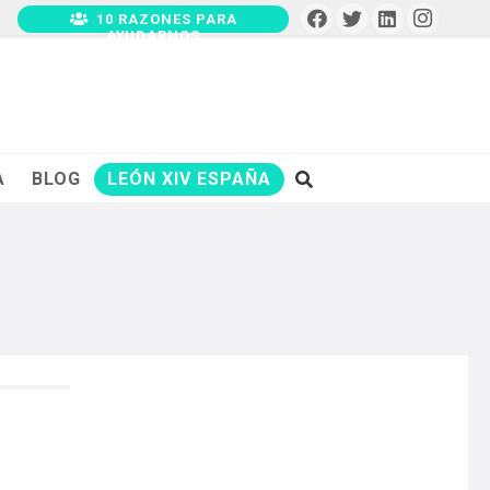
10 RAZONES PARA
AYUDARNOS
A
BLOG
LEÓN XIV ESPAÑA