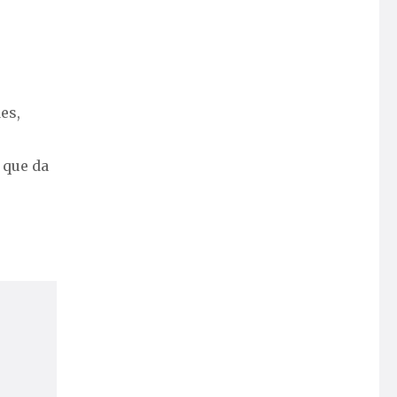
es,
 que da