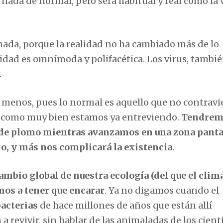
 nada de normal, pero será habitual y real como la 
 nada, porque la realidad no ha cambiado más de lo
lidad es omnímoda y polifacética. Los virus, tambié
.
rá menos, pues lo normal es aquello que no contravi
da, como muy bien estamos ya entreviendo.
Tendrem
ies de plomo mientras avanzamos en una zona pant
o, y más nos complicará la existencia
.
mbio global de nuestra ecología (del que el climá
mos a tener que encarar
. Ya no digamos cuando el
bacterias
de hace millones de años que están allí
a revivir, sin hablar de las animaladas de los cient