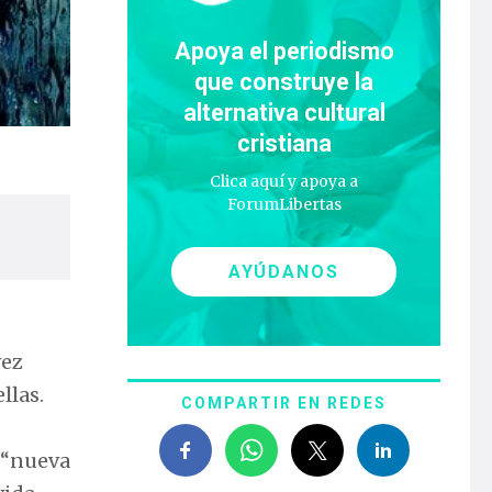
Apoya el periodismo
que construye la
alternativa cultural
cristiana
Clica aquí y apoya a
ForumLibertas
AYÚDANOS
vez
llas.
COMPARTIR EN REDES
, “nueva