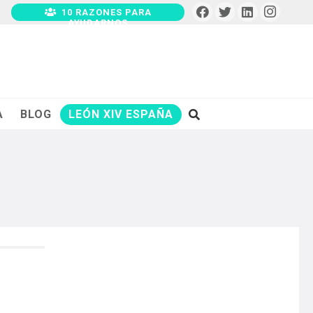
10 RAZONES PARA
AYUDARNOS
A
BLOG
LEÓN XIV ESPAÑA