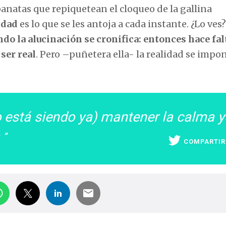
panatas que repiquetean el cloqueo de la gallina
idad
es lo que se les antoja a cada instante. ¿Lo ves
ndo la alucinación se cronifica: entonces hace fal
 ser real
. Pero –puñetera ella- la realidad se impon
o está siendo ya) mantener la calma y
o
COMPARTIR