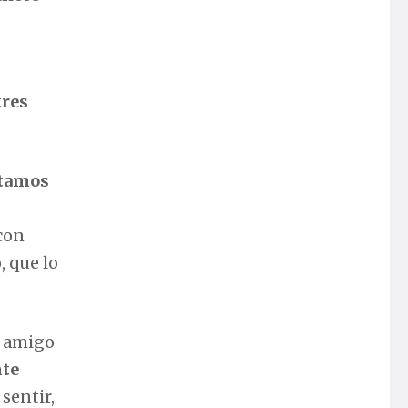
tres
stamos
 con
, que lo
, amigo
nte
sentir,