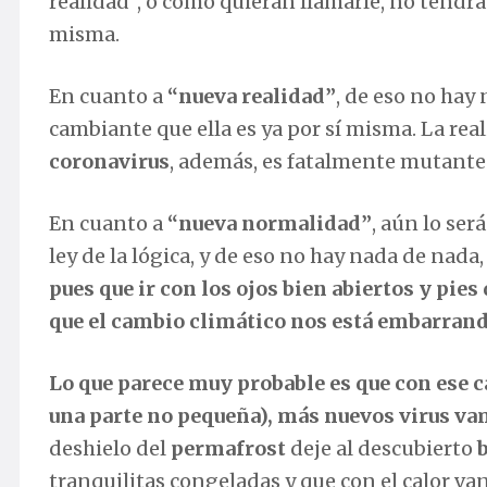
realidad”, o como quieran llamarle, no tendrá
misma.
En cuanto a
“nueva realidad”
, de eso no hay
cambiante que ella es ya por sí misma. La rea
coronavirus
, además, es fatalmente mutante
En cuanto a
“nueva normalidad”
, aún lo se
ley de la lógica, y de eso no hay nada de na
pues que ir con los ojos bien abiertos y p
que el cambio climático nos está embarrand
Lo que parece muy probable es que con ese ca
una parte no pequeña), más nuevos virus va
deshielo del
permafrost
deje al descubierto
tranquilitas congeladas y que con el calor van 