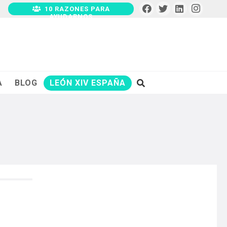
10 RAZONES PARA
AYUDARNOS
A
BLOG
LEÓN XIV ESPAÑA