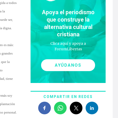
gida a todos
Apoya el periodismo
a la
que construye la
uede ser,
alternativa cultural
da digna.
cristiana
Clica aquí y apoya a
ero es más:
ForumLibertas
s grandes
 que la
AYÚDANOS
to
dad, tiene
demás soy
COMPARTIR EN REDES
mplantación
ino personal.