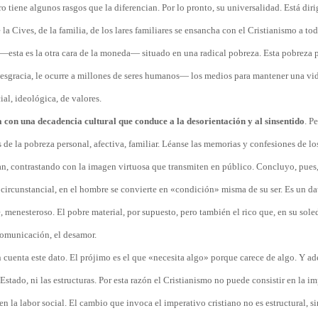
 tiene algunos rasgos que la diferencian. Por lo pronto, su universalidad. Está diri
la Cives, de la familia, de los lares familiares se ensancha con el Cristianismo a tod
esta es la otra cara de la moneda— situado en una radical pobreza. Esta pobreza p
esgracia, le ocurre a millones de seres humanos— los medios para mantener una vi
al, ideológica, de valores.
 con una decadencia cultural que conduce a la desorientación y al sinsentido
. P
 de la pobreza personal, afectiva, familiar. Léanse las memorias y confesiones de lo
n, contrastando con la imagen virtuosa que transmiten en público. Concluyo, pues,
 o circunstancial, en el hombre se convierte en «condición» misma de su ser. Es un da
menesteroso. El pobre material, por supuesto, pero también el rico que, en su sole
comunicación, el desamor.
n cuenta este dato. El prójimo es el que «necesita algo» porque carece de algo. Y a
 Estado, ni las estructuras. Por esta razón el Cristianismo no puede consistir en la i
n la labor social. El cambio que invoca el imperativo cristiano no es estructural, s