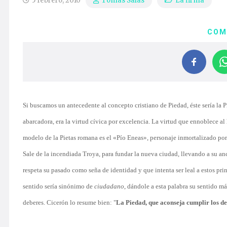
5 febrero, 2010
La firma
Tomás Salas
COM
Si buscamos un antecedente al concepto cristiano de Piedad, éste sería la P
abarcadora, era la virtud cívica por excelencia. La virtud que ennoblece al
modelo de la Pietas romana es el «Pío Eneas», personaje inmortalizado por
Sale de la incendiada Troya, para fundar la nueva ciudad, llevando a su anc
respeta su pasado como seña de identidad y que intenta ser leal a estos prin
sentido sería sinónimo de
ciudadano
, dándole a esta palabra su sentido m
deberes. Cicerón lo resume bien: "
La Piedad, que aconseja cumplir los de