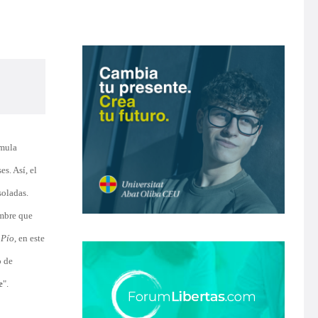
rmula
s. Así, el
soladas.
ombre que
.
Pío
, en este
o de
e
".