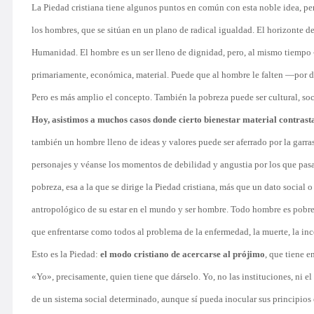
La Piedad cristiana tiene algunos puntos en común con esta noble idea, pero
los hombres, que se sitúan en un plano de radical igualdad. El horizonte de 
Humanidad. El hombre es un ser lleno de dignidad, pero, al mismo tiempo —
primariamente, económica, material. Puede que al hombre le falten —por d
Pero es más amplio el concepto. También la pobreza puede ser cultural, soci
Hoy, asistimos a muchos casos donde cierto bienestar material contrasta
también un hombre lleno de ideas y valores puede ser aferrado por la garras
personajes y véanse los momentos de debilidad y angustia por los que pasa
pobreza, esa a la que se dirige la Piedad cristiana, más que un dato social
antropológico de su estar en el mundo y ser hombre. Todo hombre es pobre, 
que enfrentarse como todos al problema de la enfermedad, la muerte, la in
Esto es la Piedad:
el modo cristiano de acercarse al prójimo
, que tiene e
«Yo», precisamente, quien tiene que dárselo. Yo, no las instituciones, ni el
de un sistema social determinado, aunque sí pueda inocular sus principios e