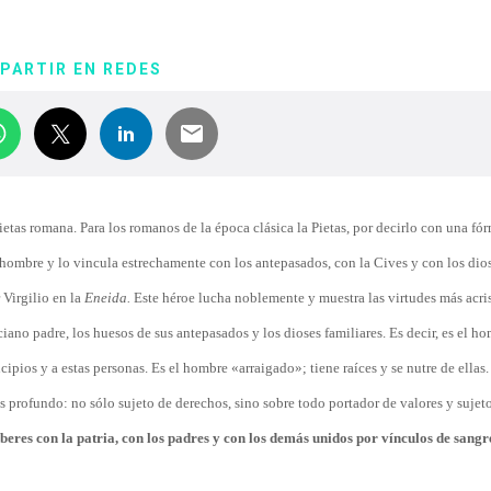
PARTIR EN REDES
ietas romana. Para los romanos de la época clásica la Pietas, por decirlo con una fó
 hombre y lo vincula estrechamente con los antepasados, con la Cives y con los diose
 Virgilio en la
Eneida.
Este héroe lucha noblemente y muestra las virtudes más acri
iano padre, los huesos de sus antepasados y los dioses familiares. Es decir, es el h
cipios y a estas personas. Es el hombre «arraigado»; tiene raíces y se nutre de ellas
ás profundo: no sólo sujeto de derechos, sino sobre todo portador de valores y sujet
beres con la patria, con los padres y con los demás unidos por vínculos de sangr