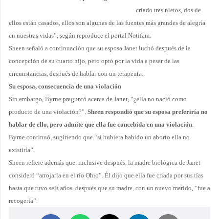
criado tres nietos, dos de
ellos están casados, ellos son algunas de las fuentes más grandes de alegría
en nuestras vidas”, según reproduce el portal Notifam.
Sheen señaló a continuación que su esposa Janet luchó después de la
concepción de su cuarto hijo, pero optó por la vida a pesar de las
circunstancias, después de hablar con un terapeuta.
Su esposa, consecuencia de una violación
Sin embargo, Byrne preguntó acerca de Janet, “¿ella no nació como
producto de una violación?”.
Sheen respondió que su esposa preferiría no
hablar de ello, pero admite que ella fue concebida en una violación
.
Byrne continuó, sugiriendo que “si hubiera habido un aborto ella no
existiría”.
Sheen refiere además que, inclusive después, la madre biológica de Janet
consideró “arrojarla en el río Ohio”. Él dijo que ella fue criada por sus tías
hasta que tuvo seis años, después que su madre, con un nuevo marido, “fue a
recogerla”.