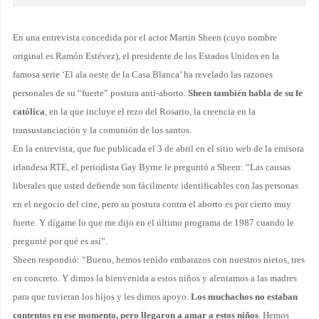
En una entrevista concedida por el actor Martin Sheen (cuyo nombre
original es Ramón Estévez), el presidente de los Estados Unidos en la
famosa serie ‘El ala oeste de la Casa Blanca’ ha revelado las razones
personales de su “fuerte” postura anti-aborto.
Sheen también habla de su fe
católica
, en la que incluye el rezo del Rosario, la creencia en la
transustanciación y la comunión de los santos.
En la entrevista, que fue publicada el 3 de abril en el sitio web de la emisora
irlandesa RTE, el periodista Gay Byrne le preguntó a Sheen: “Las causas
liberales que usted defiende son fácilmente identificables con las personas
en el negocio del cine, pero su postura contra el aborto es por cierto muy
fuerte. Y dígame lo que me dijo en el último programa de 1987 cuando le
pregunté por qué es así”.
Sheen respondió: “Bueno, hemos tenido embarazos con nuestros nietos, tres
en concreto. Y dimos la bienvenida a estos niños y alentamos a las madres
para que tuvieran los hijos y les dimos apoyo.
Los muchachos no estaban
contentos en ese momento, pero llegaron a amar a estos niños
. Hemos