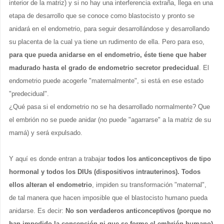
interior de la matriz) y si no hay una interferencia extraña, llega en una
etapa de desarrollo que se conoce como blastocisto y pronto se
anidará en el endometrio, para seguir desarrollándose y desarrollando
su placenta de la cual ya tiene un rudimento de ella. Pero para eso,
para que pueda anidarse en el endometrio, éste tiene que haber
madurado hasta el grado de endometrio secretor predecidual
. El
endometrio puede acogerle "maternalmente", si está en ese estado
"predecidual".
¿Qué pasa si el endometrio no se ha desarrollado normalmente? Que
el embrión no se puede anidar (no puede "agarrarse" a la matriz de su
mamá) y será expulsado.
Y aquí es donde entran a trabajar
todos los anticonceptivos de tipo
hormonal y todos los DIUs (dispositivos intrauterinos). Todos
ellos alteran el endometrio
, impiden su transformación "maternal",
de tal manera que hacen imposible que el blastocisto humano pueda
anidarse. Es decir:
No son verdaderos anticonceptivos (porque no
han impedido la concepción ni que se forme el embrión humano)