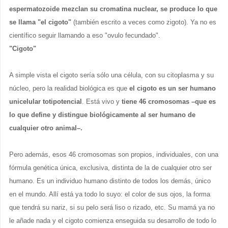
espermatozoide mezclan su cromatina nuclear, se produce lo que
se llama "el cigoto"
(también escrito a veces como zigoto). Ya no es
científico seguir llamando a eso "ovulo fecundado".
"Cigoto"
A simple vista el cigoto sería sólo una célula, con su citoplasma y su
núcleo, pero la realidad biológica es que
el cigoto es un ser humano
unicelular totipotencial
. Está vivo y
tiene 46 cromosomas –que es
lo que define y distingue biológicamente al ser humano de
cualquier otro animal–.
Pero además, esos 46 cromosomas son propios, individuales, con una
fórmula genética única, exclusiva, distinta de la de cualquier otro ser
humano. Es un individuo humano distinto de todos los demás, único
en el mundo. Allí está ya todo lo suyo: el color de sus ojos, la forma
que tendrá su nariz, si su pelo será liso o rizado, etc. Su mamá ya no
le añade nada y el cigoto comienza enseguida su desarrollo de todo lo