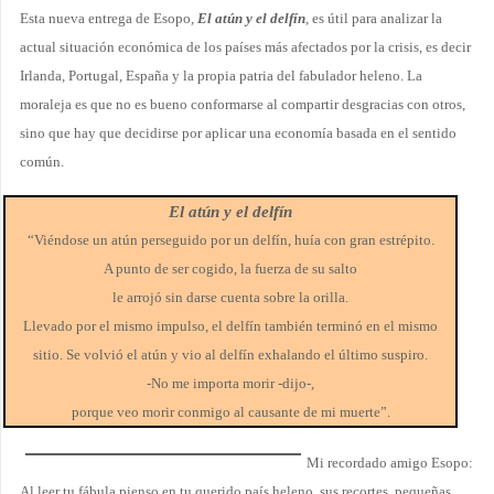
Esta nueva entrega de Esopo,
El atún y el delfín
, es útil para analizar la
actual situación económica de los países más afectados por la crisis, es decir
Irlanda, Portugal, España y la propia patria del fabulador heleno. La
moraleja es que no es bueno conformarse al compartir desgracias con otros,
sino que hay que decidirse por aplicar una economía basada en el sentido
común.
El atún y el delfín
“Viéndose un atún perseguido por un delfín, huía con gran estrépito.
A punto de ser cogido, la fuerza de su salto
le arrojó sin darse cuenta sobre la orilla.
Llevado por el mismo impulso, el delfín también terminó en el mismo
sitio. Se volvió el atún y vio al delfín exhalando el último suspiro.
-No me importa morir -dijo-,
porque veo morir conmigo al causante de mi muerte”.
Mi recordado amigo Esopo:
Al leer tu fábula pienso en tu querido país heleno, sus recortes, pequeñas