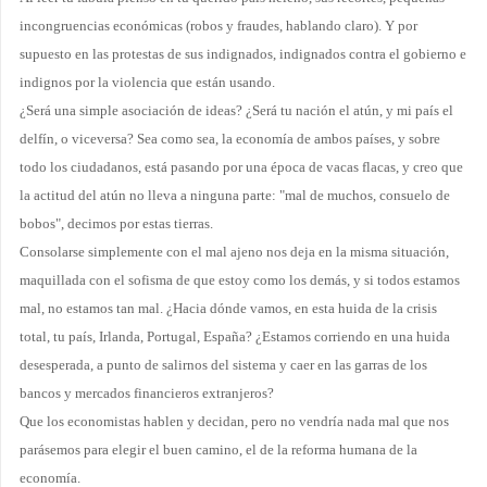
incongruencias económicas (robos y fraudes, hablando claro). Y por
supuesto en las protestas de sus indignados, indignados contra el gobierno e
indignos por la violencia que están usando.
¿Será una simple asociación de ideas? ¿Será tu nación el atún, y mi país el
delfín, o viceversa? Sea como sea, la economía de ambos países, y sobre
todo los ciudadanos, está pasando por una época de vacas flacas, y creo que
la actitud del atún no lleva a ninguna parte: "mal de muchos, consuelo de
bobos", decimos por estas tierras.
Consolarse simplemente con el mal ajeno nos deja en la misma situación,
maquillada con el sofisma de que estoy como los demás, y si todos estamos
mal, no estamos tan mal. ¿Hacia dónde vamos, en esta huida de la crisis
total, tu país, Irlanda, Portugal, España? ¿Estamos corriendo en una huida
desesperada, a punto de salirnos del sistema y caer en las garras de los
bancos y mercados financieros extranjeros?
Que los economistas hablen y decidan, pero no vendría nada mal que nos
parásemos para elegir el buen camino, el de la reforma humana de la
economía.