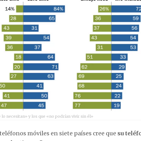
o necesitan» y los que «no podrían vivir sin él»
teléfonos móviles en siete países cree que
su teléf