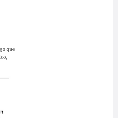
lgo que
ico,