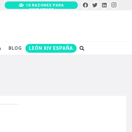
10 RAZONES PARA
AYUDARNOS
A
BLOG
LEÓN XIV ESPAÑA