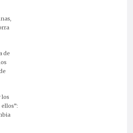
inas,
orra
a de
nos
 de
 los
ellos”:
mbia