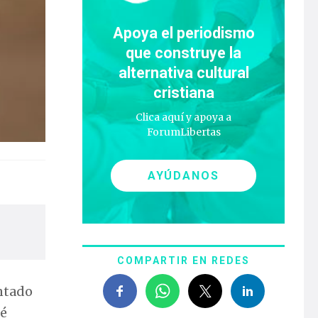
Apoya el periodismo
que construye la
alternativa cultural
cristiana
Clica aquí y apoya a
ForumLibertas
AYÚDANOS
COMPARTIR EN REDES
entado
ué