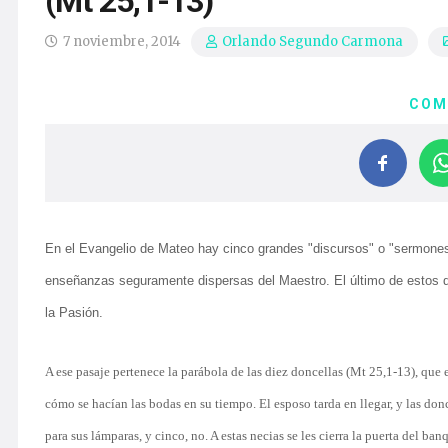
(Mt 25,1-13)
7 noviembre, 2014
Orlando Segundo Carmona
COM
En el Evangelio de Mateo hay cinco grandes "discursos" o "sermones"
enseñanzas seguramente dispersas del Maestro. El último de estos dis
la Pasión.
A ese pasaje pertenece la parábola de las diez doncellas (Mt 25,1-13), que 
cómo se hacían las bodas en su tiempo. El esposo tarda en llegar, y las don
para sus lámparas, y cinco, no. A estas necias se les cierra la puerta del ba