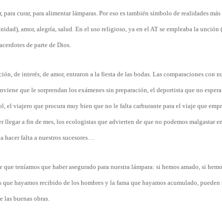
ar, para curar, para alimentar lámparas. Por eso es también símbolo de realidades más
idad), amor, alegría, salud. En el uso religioso, ya en el AT se empleaba la unción 
acerdotes de parte de Dios.
ón, de interés, de amor, entraron a la fiesta de las bodas. Las comparaciones con n
nviene que le sorprendan los exámenes sin preparación, el deportista que no espera
rol, el viajero que procura muy bien que no le falta carburante para el viaje que emp
r llegar a fin de mes, los ecologistas que advierten de que no podemos malgastar e
a hacer falta a nuestros sucesores…
ceite que teníamos que haber asegurado para nuestra lámpara: si hemos amado, si hem
sos que hayamos recibido de los hombres y la fama que hayamos acumulado, pueden
de las buenas obras.