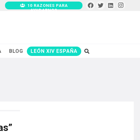
10 RAZONES PARA
AYUDARNOS
A
BLOG
LEÓN XIV ESPAÑA
as”