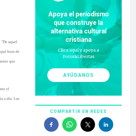
Apoya el periodismo
que construye la
alternativa cultural
cristiana
. "De aquel
Clica aquí y apoya a
 qué hora de
ForumLibertas
omento que
AYÚDANOS
nte el
a a día. Las
COMPARTIR EN REDES