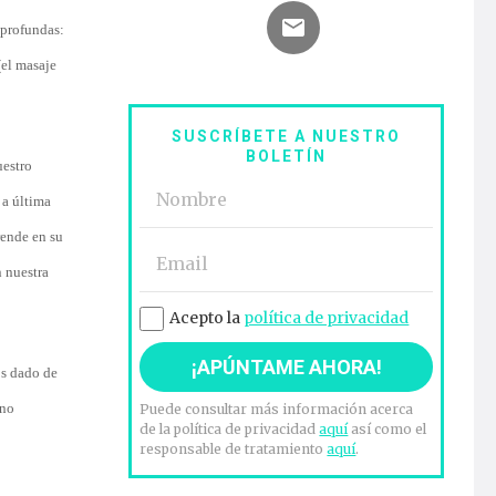
 profundas:
(el masaje
SUSCRÍBETE A NUESTRO
BOLETÍN
uestro
 a última
rende en su
n nuestra
Acepto la
política de privacidad
os dado de
 no
Puede consultar más información acerca
de la política de privacidad
aquí
así como el
responsable de tratamiento
aquí
.