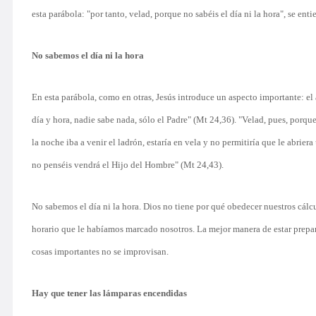
esta parábola: "por tanto, velad, porque no sabéis el día ni la hora", se ent
No sabemos el día ni la hora
En esta parábola, como en otras, Jesús introduce un aspecto importante: el a
día y hora, nadie sabe nada, sólo el Padre" (Mt 24,36). "Velad, pues, porqu
la noche iba a venir el ladrón, estaría en vela y no permitiría que le abri
no penséis vendrá el Hijo del Hombre" (Mt 24,43).
No sabemos el día ni la hora. Dios no tiene por qué obedecer nuestros cálcu
horario que le habíamos marcado nosotros. La mejor manera de estar prepar
cosas importantes no se improvisan.
Hay que tener las lámparas encendidas