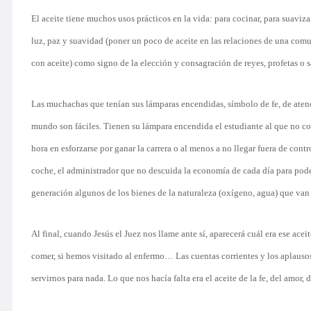
El aceite tiene muchos usos prácticos en la vida: para cocinar, para suaviz
luz, paz y suavidad (poner un poco de aceite en las relaciones de una comun
con aceite) como signo de la elección y consagración de reyes, profetas o s
Las muchachas que tenían sus lámparas encendidas, símbolo de fe, de atenci
mundo son fáciles. Tienen su lámpara encendida el estudiante al que no co
hora en esforzarse por ganar la carrera o al menos a no llegar fuera de cont
coche, el administrador que no descuida la economía de cada día para pode
generación algunos de los bienes de la naturaleza (oxígeno, agua) que van 
Al final, cuando Jesús el Juez nos llame ante sí, aparecerá cuál era ese a
comer, si hemos visitado al enfermo… Las cuentas corrientes y los aplau
servirnos para nada. Lo que nos hacía falta era el aceite de la fe, del amor, 