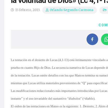
la voluntad de Dios» (Lc 4,1-1
15 febrero, 2013
Orlando Segundo Carmona
COM
La tentación en el desierto de Lucas (4,1-13) está íntimamente vinculado a
prueba en cuanto Hijo de Dios. La secuencia narrativa de Lucas depende de
de la tentación. Lucas omite detalles con los que Marcos termina su narrac
mientras que Lucas utiliza materiales provenientes de “Q” para especificar 
Las modificaciones redaccionales más importantes introducidas por Lucas s
instante” y el uso invariable del sustantivo “
diabolos
” (=diablo).
El orden de las tentaciones en Mateo es la siguiente: 1. Desierto; 2. Alero d