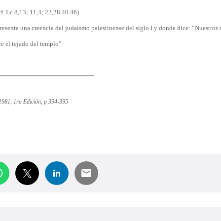
f. Lc 8,13; 11,4; 22,28.40.46).
esenta una creencia del judaísmo palestinense del siglo I y donde dice: “Nuestros
re el tejado del templo”
________________________
1981, 1ra Edición, p 394-395