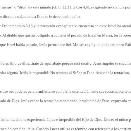
ríncipe” o “dios” de este mundo (cf. Jn 12,31; 2 Cor 4,4), exigiendo reverencia por
e dice que solamente a Dios se le debe rendir culto.
re Deuteronomio 6,16 y la narración evangélica se encuentra en esto: Israel ha ofen
 Al diablo que quería obligarlo a cometer el pecado de Israel en Massá, Jesús opon
e Israel había pecado, Jesús permanece fiel. Moisés cayó y no pudo entrar en Pale
Si eres Hijo de dios, tírate de aquí abajo porque está escrito: A sus ángeles te encom
dra alguna. Jesús le respondió: No tentaras al Señor tu Dios. Acabada la tentación, 
ue use sus poderes para manifestarse con plena ostentación ante sus contemporáneos
iado de Dios. Jesús vence la tentación recordando la voluntad de Dios, expresada e
 cristianos, sino la experiencia única e irrepetible del Hijo de Dios. Éste es el único 
tuación con final feliz. Cuando Lucas utiliza es término con referencia a los cristian