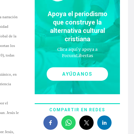
Apoya el periodismo
La narración
que construye la
nidad
alternativa cultural
lobal de la
cristiana
portan los
Clica aquí y apoya a
10), todas
ForumLibertas
AYÚDANOS
siánico, en
riencia
por el
COMPARTIR EN REDES
pan. Jesús le
bre Jesús,