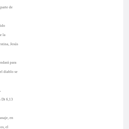
 parte de
dido
e la
stina, Jesús
endará para
el diablo se
,
n Dt 6,13
pasaje, en
os, el