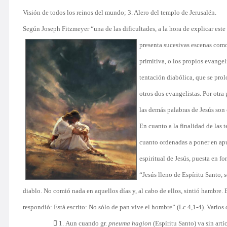
Visión de todos los reinos del mundo; 3. Alero del templo de Jerusalén.
Según Joseph Fitzmeyer “una de las dificultades, a la hora de explicar este
presenta
sucesivas escenas como
primitiva, o los propios evangel
tentación diabólica, que se pro
otros dos evangelistas. Por otra
las demás palabras de Jesús son 
En cuanto a la finalidad de las 
cuanto ordenadas a poner en apu
espiritual de Jesús, puesta en fo
“Jesús lleno de Espíritu Santo, 
diablo. No comió nada en aquellos días y, al cabo de ellos, sintió hambre. En
respondió: Está escrito: No sólo de pan vive el hombre” (Lc 4,1-4). Varios 

1. Aun cuando gr.
pneuma hagion
(Espíritu Santo) va sin artí