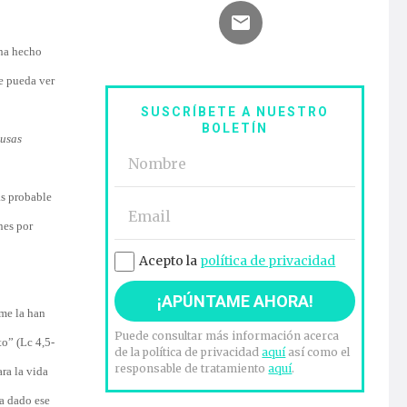
 ha hecho
se pueda ver
SUSCRÍBETE A NUESTRO
BOLETÍN
eusas
ás probable
nes por
Acepto la
política de privacidad
 me la han
Puede consultar más información acerca
to” (Lc 4,5-
de la política de privacidad
aquí
así como el
responsable de tratamiento
aquí
.
ra la vida
ha dado ese