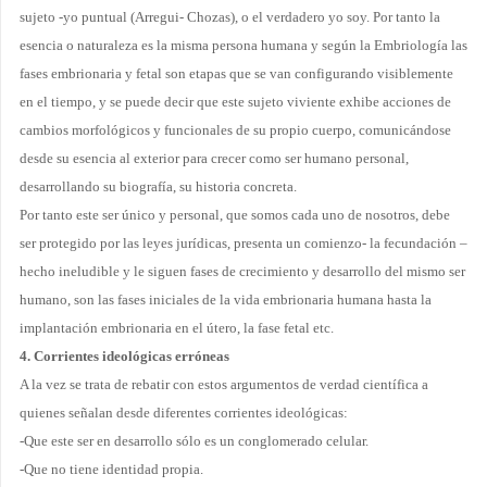
sujeto -yo puntual (Arregui- Chozas), o el verdadero yo soy. Por tanto la
esencia o naturaleza es la misma persona humana y según la Embriología las
fases embrionaria y fetal son etapas que se van configurando visiblemente
en el tiempo, y se puede decir que este sujeto viviente exhibe acciones de
cambios morfológicos y funcionales de su propio cuerpo, comunicándose
desde su esencia al exterior para crecer como ser humano personal,
desarrollando su biografía, su historia concreta.
Por tanto este ser único y personal, que somos cada uno de nosotros, debe
ser protegido por las leyes jurídicas, presenta un comienzo- la fecundación –
hecho ineludible y le siguen fases de crecimiento y desarrollo del mismo ser
humano, son las fases iniciales de la vida embrionaria humana hasta la
implantación embrionaria en el útero, la fase fetal etc.
4. Corrientes ideológicas erróneas
A la vez se trata de rebatir con estos argumentos de verdad
científica a
quienes señalan desde
diferentes corrientes ideológicas:
-Que este ser en desarrollo sólo es un conglomerado celular.
-Que no tiene identidad propia.