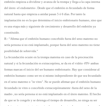
embrión empieza a dividirse y avanza de la trompa y llega a la capa interna
del
útero -el endometrio-. Desde que
el embrión es fecundado de forma
natural hasta que
empieza a anidar pasan 5 ó 6 días. Por tanto la
implantación no es la que
determina el inicio embrionario humano, sino que
es una etapa más y siguiente de crecimiento y desarrollo del embrión ya
constituido.
B.- “Afirma que el embrión humano concebido fuera del seno materno no
sería persona si no está implantado, porque fuera del seno materno no tiene
posibilidad de sobrevida.“
La
fecundación ocurre en la trompa materna en caso de
la procreación
natural y si la fecundación es extracorpórea, se da en el vidrio -FIV-
ambas
formas marcan el inicio del ser humano embrionario. Hay que considerar al
embrión humano como ser en si mismo independiente de que sea fecundado
en el seno materno o "in vitro". No se puede afirmar que el embrión humano
fecundado in vitro o concebido
extracorpóreamente
-fuera del seno de la
madre-, no sería persona si no está implantado en el útero materno. El hecho
de que se le congele y se detenga el tiempo de desarrollo, no niega su ser