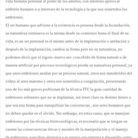
vida humana personal al poder de los adultos, con intereses ajenos al
embrión humano o a intereses de la tecnología a la que son sometidos los
embriones.
El ser humano que adviene a la existencia es persona desde la fecundación,
su naturaleza intrínseca es la misma desde su comienzo hasta el final de su
vida, es un ser personal es el mismo antes de la implantación o anidación y
después de la implantación, cambia su forma pero no su naturaleza, no
podemos decir que el zigoto
-nuevo ser- concebido de forma natural o de
manera artificial por procesos tecnológicos pierda su naturaleza personal, ya
que unos embriones anidan por su proceso natural, otros son transferidos del
vidrio al seno materno y otros son sometidos a congelación, presentando
uno de los más graves problemas de la técnica
FIV, la gran cantidad de
embriones sobrantes que no se implantan,
sin tener claro su destino futuro o
que sea una forma para tranquilizar las conciencias , son seres humanos que
no deben quedar en el olvido. Sin embargo, en estos casos, que se manejan
embriones por las técnicas biotecnológicas, es necesario que se tengan en
cuenta las consecuencias éticas y morales de la manipulación y el manejo
de embriones, para fines distintos a su propio crecimiento y desarrollo como