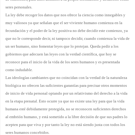
seres personales.
La ley debe recoger los datos que nos ofrece la ciencia
como innegables y
muy valiosos ya que señalan que el ser viviente humano comienza en la
fecundación y el poder de la ley positiva no debe decidir este comienzo, ya
que no le corresponde decir, ni tampoco decidir, cuando comienza la vida de
un ser humano, sino fomentar leyes que lo protejan. Queda pedir a los
gobiernos que adecuen las leyes con la verdad científica, que hoy se
reconoce para el inicio de la vida de los seres humanos y es presentada
como indudable.
Las ideologías cambiantes que no coincidan con la verdad de la naturaleza
biológica no ofrecen las suficientes garantías para precisar otros momentos
de inicio de vida personal optando por un relativismo del derecho a la vida
en la etapa prenatal. Esto ocurre ya que no existe una
ley para que la vida
humana esté debidamente protegida, no se reconocen suficientes
derechos
al embrión humano,
y está sometido a la libre decisión de que sus padres lo
acepten para que viva y por tanto la ley no está siendo justa con todos los
seres humanos concebidos.