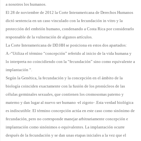
a nosotros los humanos.
El 28 de noviembre de 2012 la Corte Interamericana de Derechos Humanos
dictó sentencia en un caso vinculado con la fecundación in vitro y la
protección del embrión humano, condenando a Costa Rica por considerarlo
responsable de la vulneración de algunos
artículos.
La Corte Interamericana de DD.HH se posiciona
en estos dos apartados:
A.-“Utiliza el término “concepción” referido al inicio de la vida humana y
lo interpreta no coincidiendo con la “fecundación” sino como equivalente a
implantación “.
Según la Genética, la fecundación y la concepción en el ámbito de la
biología coinciden exactamente con la fusión de los pronúcleos de las
células germinales sexuales, que contienen los cromosomas paterno y
materno y dan lugar al nuevo ser humano -el zigoto- .Esta verdad biológica
es indiscutible. El término concepción actúa en este caso como sinónimo de
fecundación, pero no corresponde manejar arbitrariamente
concepción e
implantación como sinónimos o equivalentes. La implantación ocurre
después de la fecundación y se dan unas etapas iniciales a la vez que el