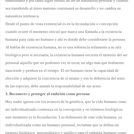
embrionario y por tanto sigue siendo un ser de naturaleza personal y cuando
sea transferido al útero materno continuará su desarrollo y no cambia su
naturaleza intrínseca.
Desde el punto de vista existencial
es en la fecundación o concepción
cuando ocurre el momento inicial que marca una llamada a la existencia
humana para cada ser humano y ahí es donde debe considerarse la persona.
Al hablar de existencia humana, no es una referencia solamente a su raíz
biológica pero si necesaria, la existencia humana encierra el misterio del ser
personal aquello que no podemos ver, ni tocar, un algo más que realmente
trasciende y perdura en el tiempo. El ser humano tiene la capacidad de
elección y adquiere la conciencia de sí mismo y eso lo diferencia del resto
de las especies, debe asumir la responsabilidad de sus actos
3. Reconocer y proteger al
embrión
como persona
Hoy nadie ignora con los avances de la genética, que la vida humana como
ser individualizado comienza en la concepción y en términos biológicos
este momento
es la fecundación.
Los defensores de esta vida humana, ya
individualizada
como ser humano personal, reclaman que se defina un
estatuto biológico, antropológico
y jurídico para el embrión humano como