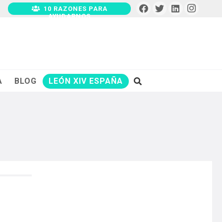
10 RAZONES PARA
AYUDARNOS
A
BLOG
LEÓN XIV ESPAÑA