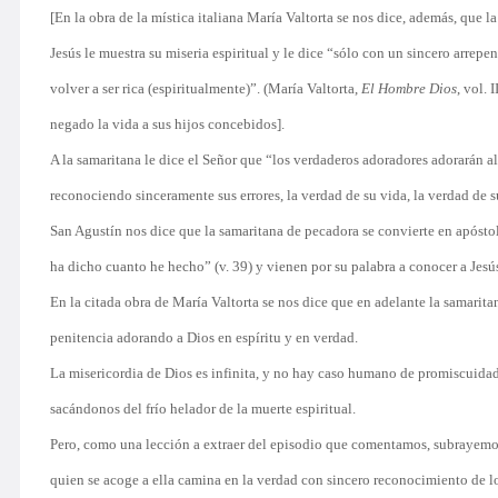
[En la obra de la mística italiana María Valtorta se nos dice, además, que 
Jesús le muestra su miseria espiritual y le dice “sólo con un sincero arrep
volver a ser rica (espiritualmente)”. (María Valtorta,
El Hombre Dios
, vol.
negado la vida a sus hijos concebidos].
A la samaritana le dice el Señor que “los verdaderos adoradores adorarán al
reconociendo sinceramente sus errores, la verdad de su vida, la verdad de 
San Agustín nos dice que la samaritana de pecadora se convierte en apóst
ha dicho cuanto he hecho” (v. 39) y vienen por su palabra a conocer a Jesú
En la citada obra de María Valtorta se nos dice que en adelante la samarita
penitencia adorando a Dios en espíritu y en verdad.
La misericordia de Dios es infinita, y no hay caso humano de promiscuidad
sacándonos del frío helador de la muerte espiritual.
Pero, como una lección a extraer del episodio que comentamos, subrayemos 
quien se acoge a ella camina en la verdad con sincero reconocimiento de l