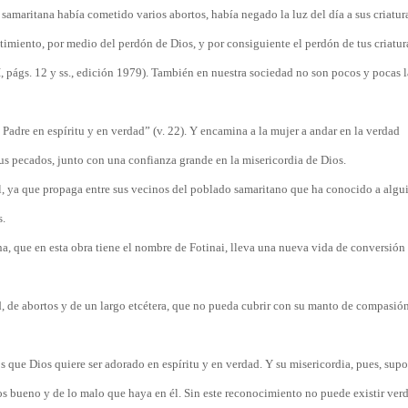
la samaritana había cometido varios abortos, había negado la luz del día a sus criatu
entimiento, por medio del perdón de Dios, y por consiguiente el perdón de tus criatur
 II, págs. 12 y ss., edición 1979). También en nuestra sociedad no son pocos y pocas 
 Padre en espíritu y en verdad” (v. 22). Y encamina a la mujer a andar en la verdad
sus pecados, junto con una confianza grande en la misericordia de Dios.
ol, ya que propaga entre sus vecinos del poblado samaritano que ha conocido a alg
s.
na, que en esta obra tiene el nombre de Fotinai, lleva una nueva vida de conversión
, de abortos y de un largo etcétera, que no pueda cubrir con su manto de compasión 
que Dios quiere ser adorado en espíritu y en verdad. Y su misericordia, pues, sup
os bueno y de lo malo que haya en él. Sin este reconocimiento no puede existir ver