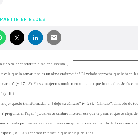
PARTIR EN REDES
ua sino de encontrar un alma endurecida”,
os revela que la samaritana es un alma endurecida? El velado reproche que le hace Je
tu marido” (v. 17-18). Y esta mujer responde reconociendo que lo que dice Jesús es 
” (v. 19).
a mujer quedó transformada, […] dejó su cántaro” (v- 28). “Cántaro”, símbolo de to
 pregunta el Papa: “¿Cuál es tu cántaro interior, ése que te pesa, el que te aleja de
na: su vida promiscua y que convivía con quien no era su marido. Ello es similar a
posa (-o). Es su cántaro interior lo que le aleja de Dios.