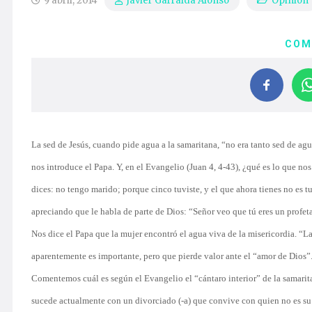
9 abril, 2014
Opinión
Javier Garralda Alonso
COM
La sed de Jesús, cuando pide agua a la samaritana, “no era tanto sed de ag
nos introduce el Papa. Y, en el Evangelio (Juan 4, 4-43), ¿qué es lo que n
dices: no tengo marido; porque cinco tuviste, y el que ahora tienes no es 
apreciando que le habla de parte de Dios: “Señor veo que tú eres un profeta
Nos dice el Papa que la mujer encontró el agua viva de la misericordia. “L
aparentemente es importante, pero que pierde valor ante el “amor de Dios”. Y
Comentemos cuál es según el Evangelio el “cántaro interior” de la samarita
sucede actualmente con un divorciado (-a) que convive con quien no es su es