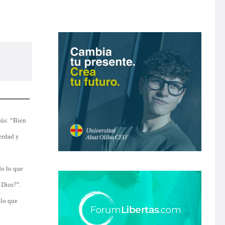
sús: “Bien
verdad y
do lo que
 Dios?”.
 lo que