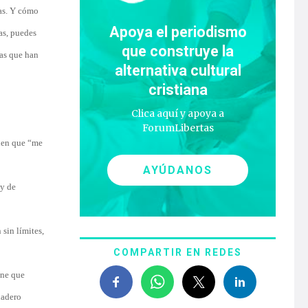
ras. Y cómo
Apoya el periodismo
as, puedes
que construye la
las que han
alternativa cultural
cristiana
Clica aquí y apoya a
ForumLibertas
uien que “me
AYÚDANOS
 y de
sin límites,
COMPARTIR EN REDES
one que
dadero