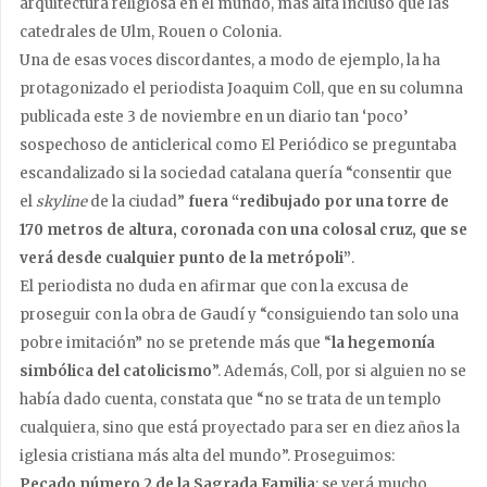
arquitectura religiosa en el mundo, más alta incluso que las
catedrales de Ulm, Rouen o Colonia.
Una de esas voces discordantes, a modo de ejemplo, la ha
protagonizado el periodista Joaquim Coll, que en su columna
publicada este 3 de noviembre en un diario tan ‘poco’
sospechoso de anticlerical como El Periódico se preguntaba
escandalizado si la sociedad catalana quería “consentir que
el
skyline
de la ciudad”
fuera “redibujado por una torre de
170 metros de altura, coronada con una colosal cruz, que se
verá desde cualquier punto de la metrópoli”
.
El periodista no duda en afirmar que con la excusa de
proseguir con la obra de Gaudí y “consiguiendo tan solo una
pobre imitación” no se pretende más que “
la hegemonía
simbólica del catolicismo
”. Además, Coll, por si alguien no se
había dado cuenta, constata que “no se trata de un templo
cualquiera, sino que está proyectado para ser en diez años la
iglesia cristiana más alta del mundo”. Proseguimos:
Pecado número 2 de la Sagrada Familia
: se verá mucho.