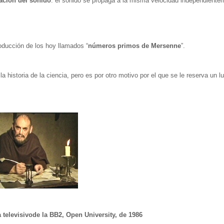
ación del sonido
: el sonido se propaga a la misma velocidad independiente
oducción de los hoy llamados “
números primos de Mersenne
”.
a historia de la ciencia, pero es por otro motivo por el que se le reserva un l
elevisivode la BB2, Open University, de 1986