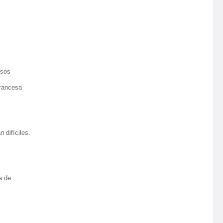
osos
francesa
 difíciles.
a de