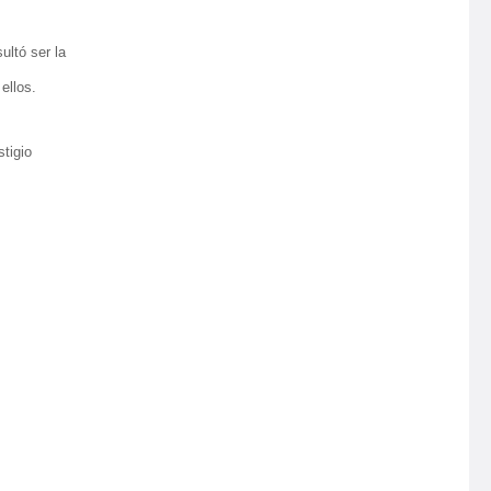
sultó ser la
ellos.
stigio