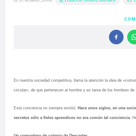
27 octubre, 2006
C
Francesc Gomez Morales
COM
En nuestra sociedad competitiva, llama la atención la idea de «comu
circular», de que pertenecen al hombre y es tarea de los hombres de c
Esta conciencia no siempre existió.
Hace unos siglos, en una soci
secretos sólo a fieles aprendices no era común tal conciencia
. H
Un compañero de colegio de Descartes