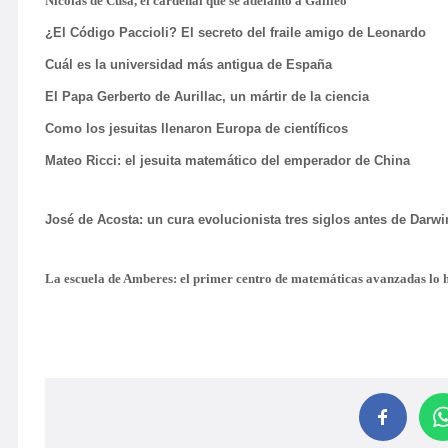
Nicolás de Cusa, el cardenal que se adelantó a Galileo
¿El Código Paccioli? El secreto del fraile amigo de Leonardo
Cuál es la universidad más antigua de España
El Papa Gerberto de Aurillac, un mártir de la ciencia
Como los jesuitas llenaron Europa de científicos
Mateo Ricci: el jesuita matemático del emperador de China
José de Acosta: un cura evolucionista tres siglos antes de Darwi
La escuela de Amberes: el primer centro de matemáticas avanzadas lo hi