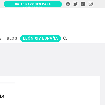
10 RAZONES PARA
AYUDARNOS
A
BLOG
LEÓN XIV ESPAÑA
a»