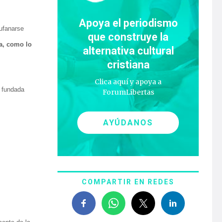
Apoya el periodismo
 ufanarse
que construye la
a, como lo
alternativa cultural
cristiana
Clica aquí y apoya a
, fundada
ForumLibertas
AYÚDANOS
COMPARTIR EN REDES