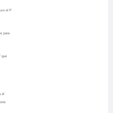
uvo el P.
os para
” que
 él
este