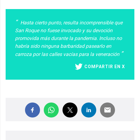
Hasta cierto punto, resulta incomprensible que
San Roque no fuese invocado y su devoción
promovida más durante la pandemia. Incluso no
habría sido ninguna barbaridad pasearlo en
carroza por las calles vacías para la veneración
COMPARTIR EN X