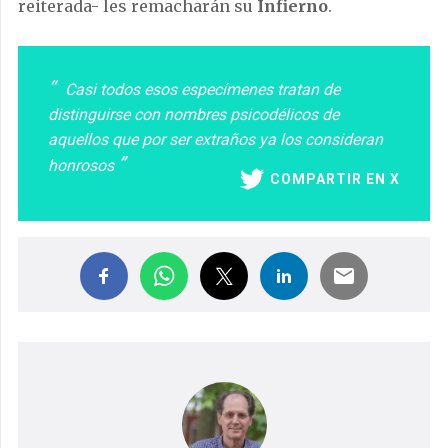
reiterada- les remacharán su
Infierno
.
Casi todos esos especímenes tratan de
distinguirse con nombres psicodélicos de
aquellos que por ser extraños ya los consideran
honrosos
COMPARTIR EN X