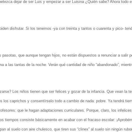
ezca dejar de ser Luis y empezar a ser Luisina ¿Quién sabe? Ahora todo es
piden disfrutar. Si los tenemos -ya con treinta y tantos o cuarenta y pico- te
pasotas, que aunque tengan hijos, no están dispuestos a renunciar a salir p
ana a las tantas de la noche. Verán qué cantidad de niño “abandonado”, mient
arse? Los niños tienen que ser felices y gozar de la infancia. Que vean la te
odos los caprichos y consentírselo todo a cambio de nada: pobre. Ya tendrá tie
rofesores: que le hagan adaptaciones curriculares. Porque, claro, los infelices
imos tiempos consiste básicamente en acabar con el fracaso escolar: ¡Aprobé
n al suelo con aire chulesco, que tiren sus “clinex” al suelo sin ningún rubo