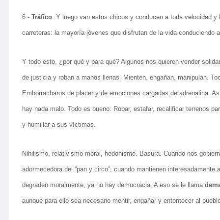
6.-
Tráfico
. Y luego van estos chicos y conducen a toda velocidad y
carreteras: la mayoría jóvenes que disfrutan de la vida conduciendo
Y todo esto, ¿por qué y para qué? Algunos nos quieren vender solid
de justicia y roban a manos llenas. Mienten, engañan, manipulan. Todo
Emborracharos de placer y de emociones cargadas de adrenalina. Así 
hay nada malo. Todo es bueno: Robar, estafar, recalificar terrenos par
y humillar a sus víctimas.
Nihilismo, relativismo moral, hedonismo. Basura. Cuando nos gobierna
adormecedora del “pan y circo”; cuando mantienen interesadamente al
degraden moralmente, ya no hay democracia. A eso se le llama
dema
aunque para ello sea necesario mentir, engañar y entontecer al puebl