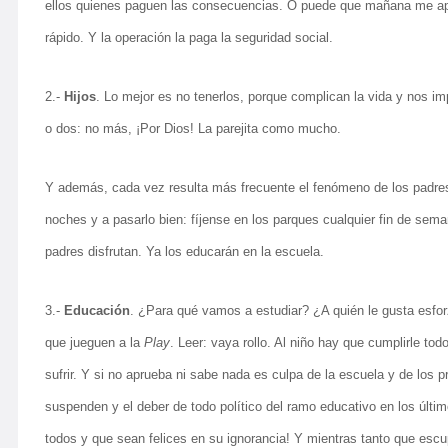
ellos quienes paguen las consecuencias. O puede que mañana me apet
rápido. Y la operación la paga la seguridad social.
2.-
Hijos
. Lo mejor es no tenerlos, porque complican la vida y nos im
o dos: no más, ¡Por Dios! La parejita como mucho.
Y además, cada vez resulta más frecuente el fenómeno de los padres 
noches y a pasarlo bien: fíjense en los parques cualquier fin de sem
padres disfrutan. Ya los educarán en la escuela.
3.-
Educación
. ¿Para qué vamos a estudiar? ¿A quién le gusta esforz
que jueguen a la
Play
. Leer: vaya rollo. Al niño hay que cumplirle t
sufrir. Y si no aprueba ni sabe nada es culpa de la escuela y de los p
suspenden y el deber de todo político del ramo educativo en los últ
todos y que sean felices en su ignorancia! Y mientras tanto que escupa