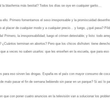
 la blasfemia más bestial? Todos los días se oye en cualquier garito…
es a ello. Primero fomentamos el sexo irresponsable y la promiscuidad desenfr
l placer de cualquier modo y a cualquier precio… y luego, ¿qué pasa? Píld
rimero, la irresponsabilidad; luego el crimen detestable; y listo: todo arre
uántos terminan en abortos? Pero que los chicos disfruten: tiene derecho 
 que a veces no saben usarlos: que les enseñen en la escuela, que para eso 
ues para eso sirven las drogas. España es el país con mayor consumo de coca
e de malo pasar el fin de semana bebiendo sin parar en un parque? Si así lo 
n que con poner cuatro anuncios en la televisión van a solucionar los probl