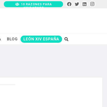
10 RAZONES PARA
AYUDARNOS
A
BLOG
LEÓN XIV ESPAÑA