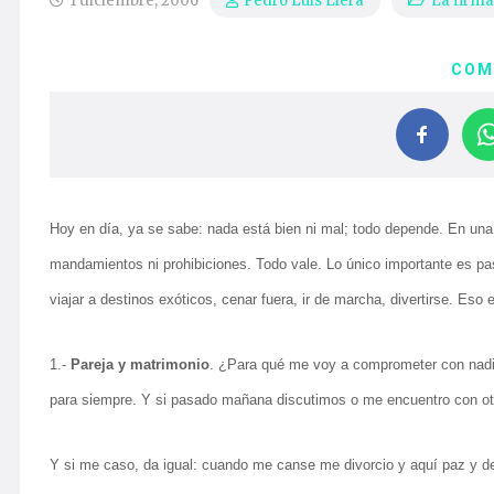
1 diciembre, 2006
La firma
Pedro Luis Llera
COM
Hoy en día, ya se sabe: nada está bien ni mal; todo depende. En un
mandamientos ni prohibiciones. Todo vale. Lo único importante es pasar
viajar a destinos exóticos, cenar fuera, ir de marcha, divertirse. E
1.-
Pareja y matrimonio
. ¿Para qué me voy a comprometer con nadie?
para siempre. Y si pasado mañana discutimos o me encuentro con otr
Y si me caso, da igual: cuando me canse me divorcio y aquí paz y desp