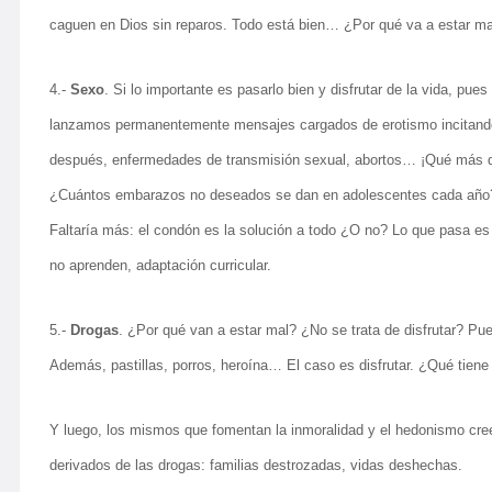
caguen en Dios sin reparos. Todo está bien… ¿Por qué va a estar mal
4.-
Sexo
. Si lo importante es pasarlo bien y disfrutar de la vida, pu
lanzamos permanentemente mensajes cargados de erotismo incitando a
después, enfermedades de transmisión sexual, abortos… ¡Qué más da! P
¿Cuántos embarazos no deseados se dan en adolescentes cada año? ¿C
Faltaría más: el condón es la solución a todo ¿O no? Lo que pasa es
no aprenden, adaptación curricular.
5.-
Drogas
. ¿Por qué van a estar mal? ¿No se trata de disfrutar? P
Además, pastillas, porros, heroína… El caso es disfrutar. ¿Qué tien
Y luego, los mismos que fomentan la inmoralidad y el hedonismo cree
derivados de las drogas: familias destrozadas, vidas deshechas.