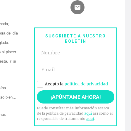
enada;
ora del día
SUSCRÍBETE A NUESTRO
BOLETÍN
glado.
al placer.
está. Y si
Acepto la
política de privacidad
ína.
paso bien…
Puede consultar más información acerca
de la política de privacidad
aquí
así como el
emas
responsable de tratamiento
aquí
.