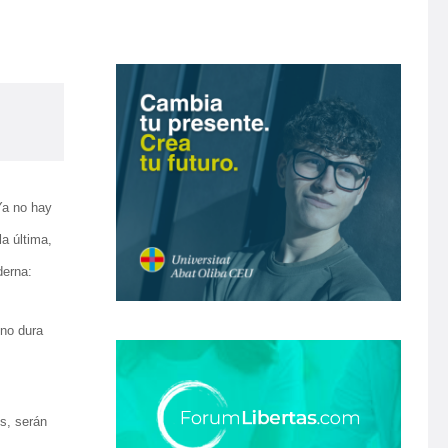
Ya no hay
la última,
derna:
 no dura
os, serán