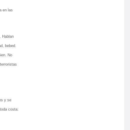
a en las
. Hablan
ad, bebed.
bien. No
terroristas
es y se
toda costa: