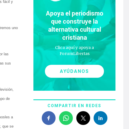
 fácil y
Apoya el periodismo
que construye la
ndremos uno
alternativa cultural
cristiana
Clica aquí y apoya a
ForumLibertas
or las
ras sus
AYÚDANOS
levisión,
mpo de
COMPARTIR EN REDES
mosles a
r, que se