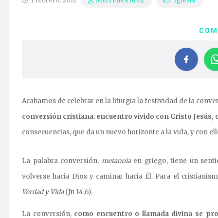
1 febrero, 2011
Iglesia
Mercedes Aroz
COM
Acabamos de celebrar en la liturgia la festividad de la conv
conversión cristiana
:
encuentro vivido con Cristo Jesús, 
consecuencias, que da un nuevo horizonte a la vida, y con ell
La palabra conversión,
metanoia
en griego, tiene un senti
volverse hacia Dios y caminar hacia Él. Para el cristianis
Verdad y Vida
(Jn 14,6).
La conversión,
como encuentro o llamada divina se prod