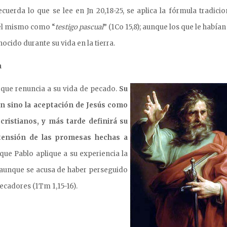
ecuerda lo que se lee en Jn 20,18-25, se aplica la fórmula tradicio
a él mismo como “
testigo pascual
” (1Co 15,8); aunque los que le había
ocido durante su vida en la tierra.
n
que renuncia a su vida de pecado.
Su
ión sino la aceptación de Jesús como
cristianos, y más tarde definirá su
tensión de las promesas hechas a
que Pablo aplique a su experiencia la
, aunque se acusa de haber perseguido
pecadores (1Tm 1,15-16).