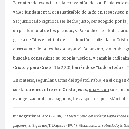
El contenido esencial de la conversión de san Pablo
estarí
valor fundamental e insustituible de la fe en Jesucristo p
Ser justificado significa ser hecho justo, ser acogido por l
un perdón total de los pecados, y Pablo dice con toda clar
gracia de Dios en virtud de la redención realizada en Cristo
observante de la ley hasta rayar el fanatismo, sin embarg
buscaba construirse su propia justicia, y cambia radicalm
Cristo y para Cristo
(Ga 2,20),
haciéndose “todo a todos”
(
En síntesis, según las Cartas del apóstol Pablo, en el origen
súbita:
su encuentro con Cristo Jesús,
una visión
sobrenatu
evangelizador de los paganos; tres aspectos que están indi
Bibliografía
: M. Aroz (2008),
El testimonio del apóstol Pablo sobre s
paganos
, E. Sígueme;T. Dajczer (1994),
Meditaciones sobre la fe,
E. Sa