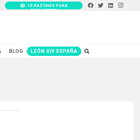
10 RAZONES PARA
AYUDARNOS
A
BLOG
LEÓN XIV ESPAÑA