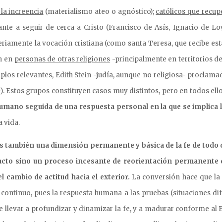
la increencia
(materialismo ateo o agnóstico);
católicos que recup
te a seguir de cerca a Cristo (Francisco de Asís, Ignacio de Lo
 seriamente la vocación cristiana (como santa Teresa, que recibe es
n en
personas de otras religiones
-principalmente en territorios d
los relevantes, Edith Stein -judía, aunque no religiosa- proclama
). Estos grupos constituyen casos muy distintos, pero en todos ell
humano seguida de una respuesta personal en la que se implica 
a vida.
s también una dimensión permanente y básica de la fe de todo c
acto sino un proceso incesante de reorientación permanente d
l cambio de actitud hacia el exterior.
La conversión hace que la 
continuo, pues la respuesta humana a las pruebas (situaciones dif
 llevar a profundizar y dinamizar la fe, y a madurar conforme al 