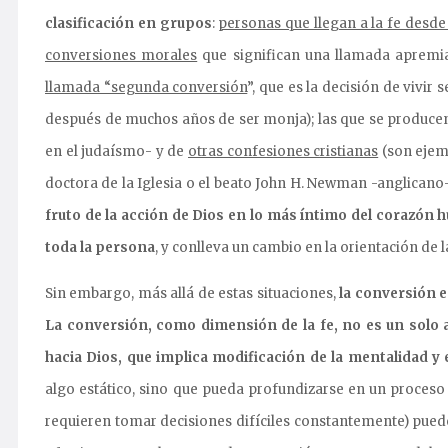
clasificación en grupos
:
personas que llegan a la fe desde 
conversiones morales
que significan una llamada apremian
llamada “segunda conversión
”, que es la decisión de vivir
después de muchos años de ser monja); las que se produce
en el judaísmo- y de
otras confesiones cristianas
(son ejemp
doctora de la Iglesia o el beato John H. Newman -anglicano-
fruto de la acción de Dios en lo más íntimo del corazón 
toda la persona
, y conlleva un cambio en la orientación de l
Sin embargo, más allá de estas situaciones,
la conversión e
La conversión, como dimensión de la fe, no es un solo 
hacia Dios,
que implica modificación de la mentalidad y e
algo estático, sino que pueda profundizarse en un proceso 
requieren tomar decisiones difíciles constantemente) puede