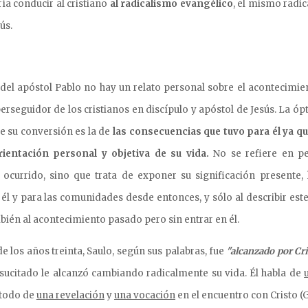
a conducir al cristiano
al radicalismo evangélico
, el mismo radi
ús.
 del apóstol Pablo no hay un relato personal sobre el acontecimie
perseguidor de los cristianos en discípulo y apóstol de Jesús. La óp
de su conversión es la de
las consecuencias que tuvo para él
ya q
ientación personal y objetiva de su vida.
No se refiere en pe
o ocurrido, sino que trata de exponer su significación presente,
 él y para las comunidades desde entonces, y sólo al describir est
mbién al acontecimiento pasado pero sin entrar en él.
 los años treinta, Saulo, según sus palabras, fue
"alcanzado por Cri
resucitado le alcanzó cambiando radicalmente su vida. Él habla de
 todo de
una revelación
y
una vocación
en el encuentro con Cristo (G