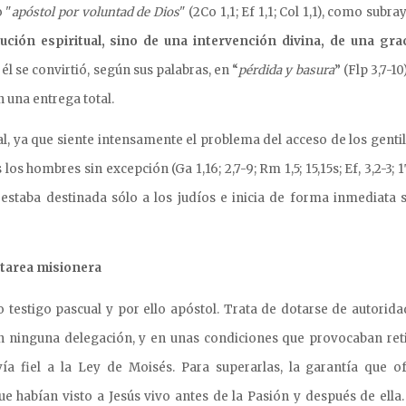
o "
apóstol por voluntad de Dios
" (2Co 1,1; Ef 1,1; Col 1,1), como sub
ción espiritual, sino de una intervención divina, de una grac
 él se convirtió, según sus palabras, en “
pérdida y basura
” (Flp 3,7-10
n una entrega total.
l, ya que siente intensamente el problema del acceso de los gentil
s hombres sin excepción (Ga 1,16; 2,7-9; Rm 1,5; 15,15s; Ef, 3,2-3; 1
staba destinada sólo a los judíos e inicia de forma inmediata s
 tarea misionera
o testigo pascual y por ello apóstol. Trata de dotarse de autorida
ninguna delegación, y en unas condiciones que provocaban reti
ía fiel a la Ley de Moisés. Para superarlas, la garantía que of
e habían visto a Jesús vivo antes de la Pasión y después de ella. 