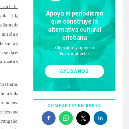
eran la fe
;
Apoya el periodismo
yola …);
la
que construye la
ta llamada
alternativa cultural
e misión o
cristiana
da santa y
Clica aquí y apoya a
os
se da
el
ForumLibertas
la razón y
AYÚDANOS
ristiano.
e la vida
fe no sea
COMPARTIR EN REDES
íciles que
Evangelio.