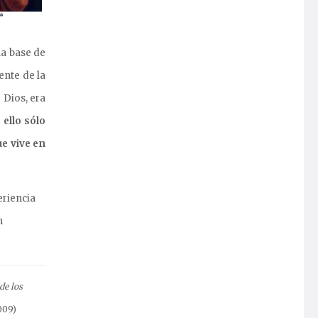
la base de
ente de la
 Dios, era
ello sólo
ue vive en
eriencia
n
de los
009)