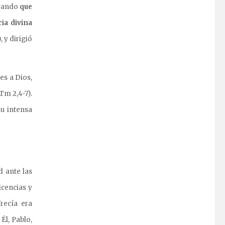
rayando
que
ia divina
), y dirigió
es a Dios,
Tm 2,4-7).
u intensa
d ante las
cencias y
recía era
Él, Pablo,