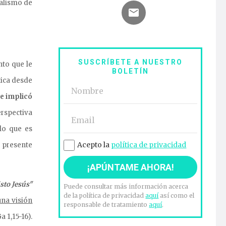
calismo de
SUSCRÍBETE A NUESTRO
nto que le
BOLETÍN
tica desde
ue
implicó
rspectiva
 lo que es
Acepto la
política de privacidad
e presente
sto Jesús"
Puede consultar más información acerca
de la política de privacidad
aquí
así como el
una visión
responsable de tratamiento
aquí
.
a 1,15-16).