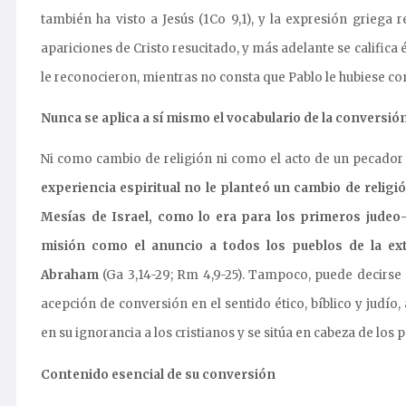
también ha visto a Jesús (1Co 9,1), y la expresión griega r
apariciones de Cristo resucitado, y más adelante se calific
le reconocieron, mientras no consta que Pablo le hubiese con
Nunca se aplica a sí mismo el vocabulario de la conversió
Ni como cambio de religión ni como el acto de un pecador 
experiencia espiritual no le planteó un cambio de relig
Mesías de Israel, como lo era para los primeros judeo-
misión como el anuncio a todos los pueblos de la ex
Abraham
(Ga 3,14-29; Rm 4,9-25). Tampoco, puede decirse 
acepción de conversión en el sentido ético, bíblico y judío
en su ignorancia a los cristianos y se sitúa en cabeza de los 
Contenido esencial de su conversión