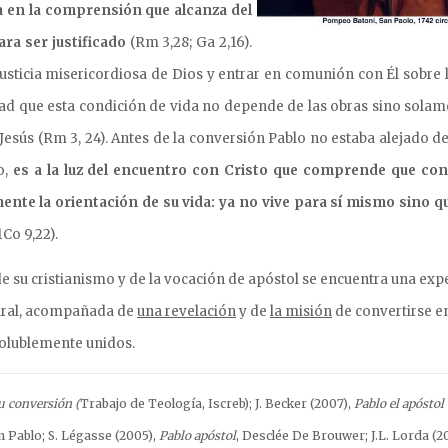
a en la comprensión que alcanza del
ara ser justificado
(Rm 3,28; Ga 2,16).
a justicia misericordiosa de Dios y entrar en comunión con Él sobre 
idad que esta condición de vida no depende de las obras sino solam
 Jesús (Rm 3, 24). Antes de la conversión Pablo no estaba alejado de
o,
es a la luz del encuentro con Cristo que comprende que con 
ente la orientación de su vida: ya no vive para sí mismo sino q
1Co 9,22).
 de su cristianismo y de la vocación de apóstol se encuentra una exp
ral, acompañada de
una revelación
y de
la misión
de convertirse e
solublemente unidos.
u conversión (
Trabajo de Teología, Iscreb); J. Becker (2007),
Pablo el apóstol 
n Pablo; S. Légasse (2005),
Pablo apóstol
, Desclée De Brouwer;
J.L. Lorda (2