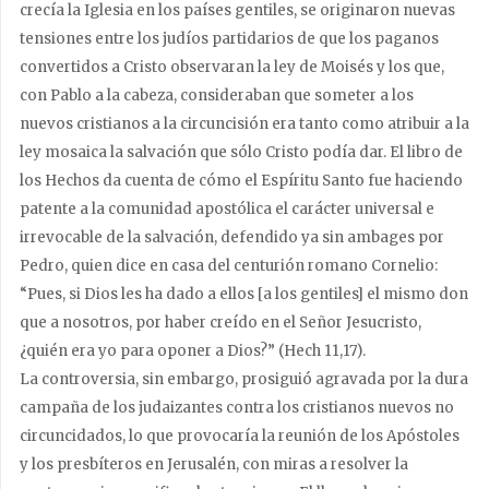
crecía la Iglesia en los países gentiles, se originaron nuevas
tensiones entre los judíos partidarios de que los paganos
convertidos a Cristo observaran la ley de Moisés y los que,
con Pablo a la cabeza, consideraban que someter a los
nuevos cristianos a la circuncisión era tanto como atribuir a la
ley mosaica la salvación que sólo Cristo podía dar. El libro de
los Hechos da cuenta de cómo el Espíritu Santo fue haciendo
patente a la comunidad apostólica el carácter universal e
irrevocable de la salvación, defendido ya sin ambages por
Pedro, quien dice en casa del centurión romano Cornelio:
“Pues, si Dios les ha dado a ellos [a los gentiles] el mismo don
que a nosotros, por haber creído en el Señor Jesucristo,
¿quién era yo para oponer a Dios?” (Hech 11,17).
La controversia, sin embargo, prosiguió agravada por la dura
campaña de los judaizantes contra los cristianos nuevos no
circuncidados, lo que provocaría la reunión de los Apóstoles
y los presbíteros en Jerusalén, con miras a resolver la