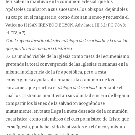
Jerusalén la mantuvo en la comunión eclesial, que los
Apóstoles confiaron a sus sucesores, los obispos, dejándoles
su cargo en el magisterio, como dice san Ireneo y recuerda el
Vaticano II (SAN IRENEO DE LYÓN, Adv. haer. III 3,1: PG 7,848;
cf. DV, n.7).
Con la ayuda inestimable del «diálogo de la caridad» y la oración,
que purifican la memoria histórica
3.- La unidad visible de la Iglesia como meta del ecumenismo
pretende la total convergencia de las Iglesias cristianas en la
misma inteligencia de la fe apostólica, pero a esta
convergencia ayuda sobremanera la comunión de los
corazones que practica el
diálogo de la caridad
, mediante el
cual los cristianos manifiestan su voluntad sincera de llegar a
compartir los bienes de la salvación acogiéndose
mutuamente, en tanto llega la meta deseada de la comunión
eucarística, como miembros del cuerpo místico de Cristo que
es su Iglesia, por haber sido bautizados en el único y mismo
bautismo que los ha hecho cristianos.