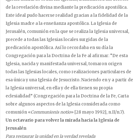
de la revelación divina mediante la predicación apostólica.
Este ideal pudo hacerse realidad gracias a la fidelidad de la
Iglesia madre a la enseñanza apostólica. La Iglesia de
Jerusalén, comunión en la que se realiza la Iglesia universal,
precede a todas las Iglesias locales surgidas de la
predicación apostólica. Así lo recordaba en su día la
Congregación para la Doctrina de la Fe al afirmar: “De esta
Iglesia, nacida y manifestada universal, tomaron origen
todas las Iglesias locales, como realizaciones particulares de
esa única y una Iglesia de Jesucristo. Naciendo en y a partir de
la Iglesia universal, en ella y de ella tienen su propia
eclesialidad” (Congregación para la Doctrina de la Fe, Carta
sobre algunos aspectos de la Iglesia considerada como
comunión «
Communionis notio
» [28 mayo 1992], n.II/n.7).
Un octavario para volver la mirada hacia la Iglesia de
Jerusalén
Para restaurar la unidad en la verdad revelada