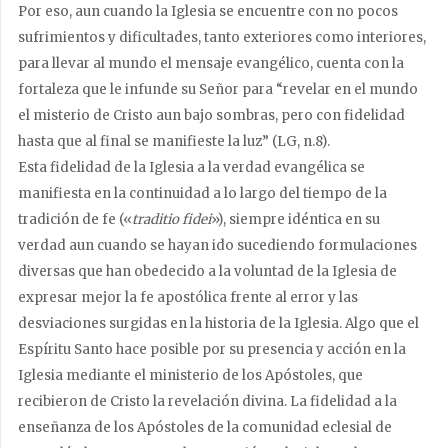
Por eso, aun cuando la Iglesia se encuentre con no pocos
sufrimientos y dificultades, tanto exteriores como interiores,
para llevar al mundo el mensaje evangélico, cuenta con la
fortaleza que le infunde su Señor para “revelar en el mundo
el misterio de Cristo aun bajo sombras, pero con fidelidad
hasta que al final se manifieste la luz” (LG, n.8).
Esta fidelidad de la Iglesia a la verdad evangélica se
manifiesta en la continuidad a lo largo del tiempo de la
tradición de fe («
traditio fidei
»), siempre idéntica en su
verdad aun cuando se hayan ido sucediendo formulaciones
diversas que han obedecido a la voluntad de la Iglesia de
expresar mejor la fe apostólica frente al error y las
desviaciones surgidas en la historia de la Iglesia. Algo que el
Espíritu Santo hace posible por su presencia y acción en la
Iglesia mediante el ministerio de los Apóstoles, que
recibieron de Cristo la revelación divina. La fidelidad a la
enseñanza de los Apóstoles de la comunidad eclesial de