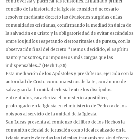
controversia y pacificar las tensiones. El llamado primer
concilio de la historia de la Iglesia consideró necesario
resolver mediante decreto las divisiones surgidas en las
comunidades cristianas, confirmando la mediación única de
la salvación en Cristo y la obligatoriedad de evitar escándalos
entre los judíos respetando ciertos rituales de pureza, con la
observación final del decreto: “Hemos decidido, el Espíritu
Santo y nosotros, no imponeros más cargas que las
indispensables…” (Hech 15,28).
Esta mediación de los Apóstoles y presbíteros, ejercida con la
autoridad de Cristo como maestros de la fe, con ánimo de
salvaguardar la unidad eclesial entre los discípulos
enfrentados, caracteriza el ministerio apostólico,
prolongado en la Iglesia en el ministerio de Pedro y de los
obispos al servicio de la unidad de la Iglesia.
San Lucas presenta al comienzo del libro de los Hechos la
comunión eclesial de Jerusalén como ideal realizado en la
Iglesia matriz de todas las Iglesias, transmisora sin defecto