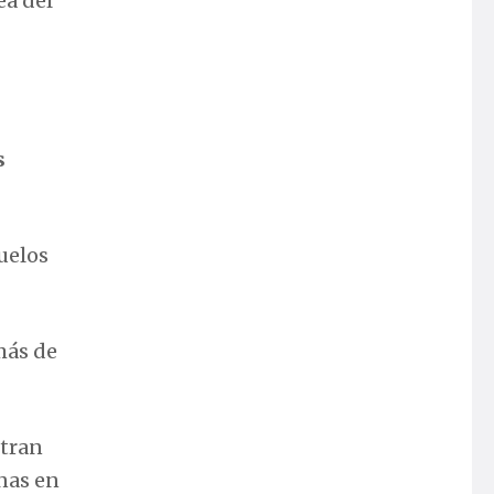
ea del
s
uelos
más de
ntran
onas en