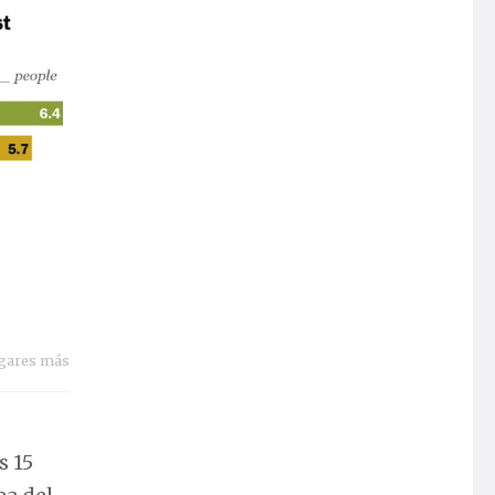
ogares más
s 15