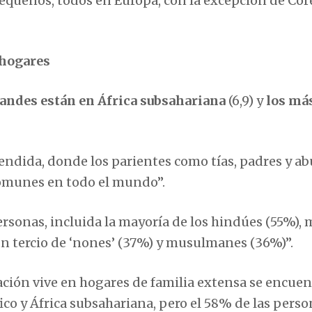
pequeños, todos en Europa, con la excepción de Cor
e hogares
andes están en África subsahariana
(6,9) y
los má
tendida, donde los parientes como tías, padres y ab
comunes en todo el mundo”.
rsonas, incluida la mayoría de los hindúes (55%), 
un tercio de ‘nones’ (37%) y musulmanes (36%)”.
ación vive en hogares de familia extensa se encue
fico y África subsahariana, pero el 58% de las pers