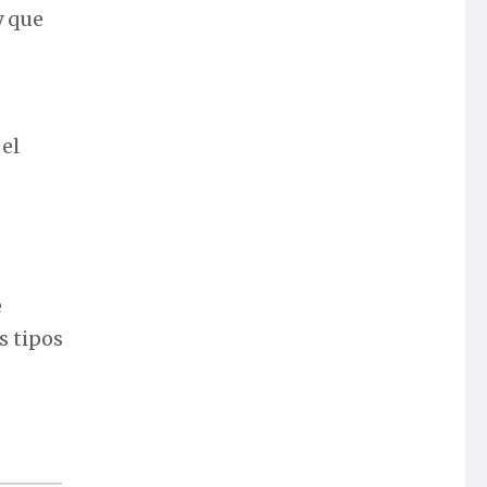
y que
 el
e
s tipos