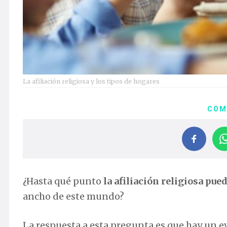
La afiliación religiosa y los tipos de hogares
COM
¿Hasta qué punto
la afiliación religiosa pue
ancho de este mundo?
La respuesta a esta pregunta es que hay un e