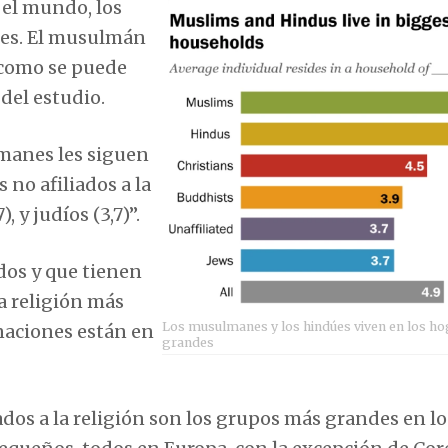
 el mundo, los
es. El musulmán
 como se puede
 del estudio.
manes les siguen
os no afiliados a la
 y judíos (3,7)”.
dos y que tienen
la religión más
Los musulmanes y los hindúes viven en los h
naciones están en
grandes
ados a la religión son los grupos más grandes en lo