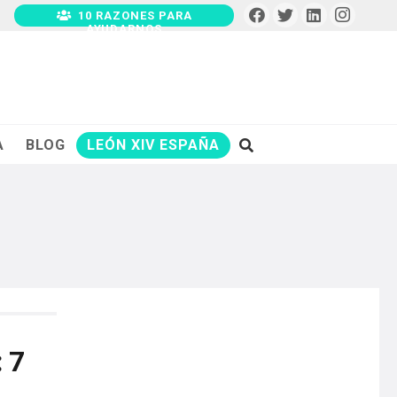
10 RAZONES PARA
AYUDARNOS
A
BLOG
LEÓN XIV ESPAÑA
: 7