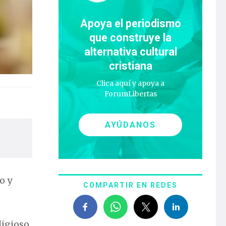
Apoya el periodismo
que construye la
alternativa cultural
cristiana
Clica aquí y apoya a
ForumLibertas
AYÚDANOS
o y
COMPARTIR EN REDES
ligioso