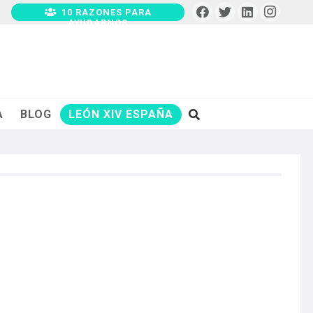
10 RAZONES PARA
AYUDARNOS
A
BLOG
LEÓN XIV ESPAÑA