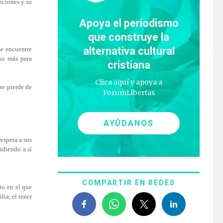
nciones y su
Apoya el periodismo
que construye la
alternativa cultural
se encuentre
rso más para
cristiana
Clica aquí y apoya a
se pierde de
ForumLibertas
AYÚDANOS
espeta a sus
pidiendo a sí
COMPARTIR EN REDES
to en el que
ia, el tener