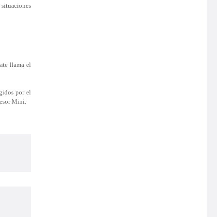
 situaciones
tate
llama
el
gidos por el
fesor Mini.