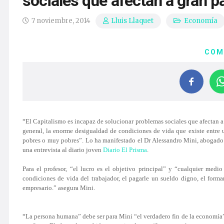
sociales que afectan a gran p
7 noviembre, 2014
Economía
Lluis Llaquet
COM
“
El Capitalismo es incapaz de solucionar problemas sociales que afectan a
general, la enorme desigualdad de condiciones de vida que existe entr
pobres o muy pobres”. Lo ha manifestado el Dr Alessandro Mini, abogado 
una entrevista al diario joven
Diario El Prisma
.
Para el profesor, “el lucro es el
objetivo principal
” y “cualquier medio 
condiciones de vida del trabajador, el pagarle un sueldo digno, el form
empresario.” asegura Mini.
“
La persona humana” debe ser para Mini “el verdadero fin de la economía