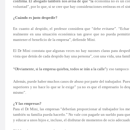
confirma. El abogado también nos avisa de que “la
economía no es un conj
voluntad”, por lo que, si se cree que hay consideraciones erróneas en el s
¿Cuándo es justo despedir?
En cuanto al despido, el profesor considera que “debe evitarse”. “Echa
realmente en una situación económica tan grave que no pueda permitirs
mantener el beneficio de la empresa”, defiende Mini.
El Dr Mini constata que algunas veces no hay razones claras para desped
vista que detrás de cada despido hay una persona”, con una vida, una fami
“Obviamente, si la empresa quiebra, todos se irán a la calle"
y eso tampoco s
Además, puede haber muchos casos de abuso por parte del trabajador. Pues, 
superiores y no hace lo que se le exige” ya no es que el empresario lo de
mismo
”.
¿Y las empresas?
Para el Dr Mini, las empresas “deberían proporcionar al trabajador los me
también su familia pueda hacerlo.” No vale con pagarle un sueldo para que 
y educar a unos hijos e, incluso, el disfrutar de
momentos de ocio adecuado