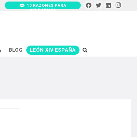
10 RAZONES PARA
AYUDARNOS
A
BLOG
LEÓN XIV ESPAÑA