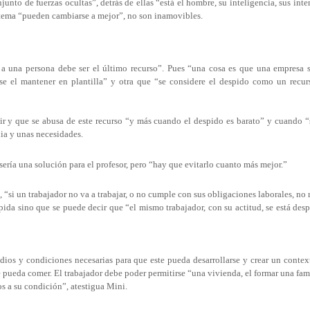
unto de fuerzas ocultas”, detrás de ellas “está el hombre, su inteligencia, sus inte
istema “pueden cambiarse a mejor”, no son inamovibles.
r a una persona debe ser el último recurso”. Pues “una cosa es que una empresa 
e el mantener en plantilla” y otra que “se considere el despido como un recu
ir y que se abusa de este recurso “y más cuando el despido es barato” y cuando “
lia y unas necesidades.
ería una solución para el profesor, pero “hay que evitarlo cuanto más mejor.”
“si un trabajador no va a trabajar, o no cumple con sus obligaciones laborales, no r
spida sino que se puede decir que “el mismo trabajador, con su actitud,
se está des
dios y condiciones necesarias para que este pueda desarrollarse y crear un contex
pueda comer. El trabajador debe poder permitirse “una vivienda, el formar una famil
s a su condición
”, atestigua Mini.