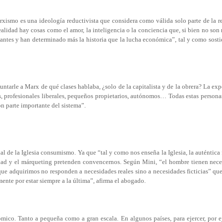
arxismo es una
ideología reductivista
que considera como válida solo parte de la r
ealidad hay cosas como el amor, la inteligencia o la conciencia que, si bien no son
ntes y han determinado más la historia que la lucha económica”, tal y como sostie
guntarle a Marx de qué clases hablaba, ¿solo de la capitalista y de la obrera? La ex
as, profesionales liberales, pequeños propietarios, autónomos… Todas estas person
n parte importante del sistema”.
al de la Iglesia consumismo. Ya que “tal y como nos enseña la Iglesia, la auténtica 
idad y el márqueting pretenden convencernos. Según Mini, “el hombre tienen nec
 que adquirimos no responden a necesidades reales sino a necesidades ficticias” qu
ente por estar siempre a la última”, afirma el abogado.
mico. Tanto a pequeña como a gran escala. En algunos países, para ejercer, por 