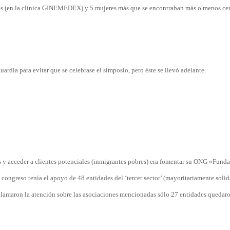
es (en la clínica GINEMEDEX) y 5 mujeres más que se encontraban más o menos ce
dia para evitar que se celebrase el simposio, pero éste se llevó adelante.
s y acceder a clientes potenciales (inmigrantes pobres) era fomentar su ONG «Fund
ongreso tenía el apoyo de 48 entidades del ‘tercer sector’ (mayoritariamente solid
s llamaron la atención sobre las asociaciones mencionadas sólo 27 entidades quedar