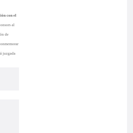
ión con el
ponsors al
ión de
a conmemorar
rá juzgada