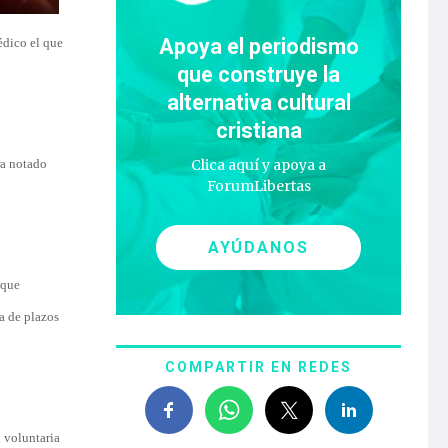
Apoya el periodismo
édico el que
que construye la
alternativa cultural
cristiana
ra notado
Clica aquí y apoya a
ForumLibertas
AYÚDANOS
 que
a de plazos
COMPARTIR EN REDES
n voluntaria