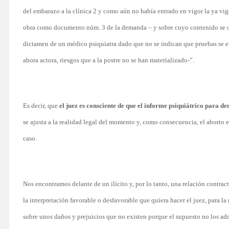
del embarazo a la clínica 2 y como aún no había entrado en vigor la ya vig
obra como documento núm. 3 de la demanda – y sobre cuyo contenido se o
dictamen de un médico psiquiatra dado que no se indican que pruebas se efe
ahora actora, riesgos que a la postre no se han materializado-”.
Es decir, que
el juez es consciente de que el informe psiquiátrico para d
se ajusta a la realidad legal del momento y, como consecuencia, el aborto e
caso.
Nos encontramos delante de un ilícito y, por lo tanto, una relación contract
la interpretación favorable o desfavorable que quiera hacer el juez, para la
sobre unos daños y prejuicios que no existen porque el supuesto no los adm