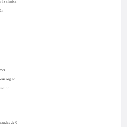
 la clínica
gún
imer
rin.org se
vención
razadas de 0