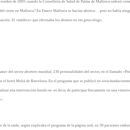
viembre de 2005 cuando la Conselleria de Salud de Palma de Mallorca ordenó cerrar
a del cierre en Mallorca? En Emece Mallorca se hacían abortos… pero no había nin
uación. El «médico» que efectuaba los abortos no era ginecólogo.
nata» del sector abortero mundial, 230 personalidades del sector, en el llamado «Pr
en el hotel Meliá de Barcelona. En el programa que se publicó en www.fundacionmo
realizar una intervención
hands on
-es decir, de participar físicamente en una «inter
».
iete de la tarde, según explicaba el programa de la página web, en 30 pacientes emba