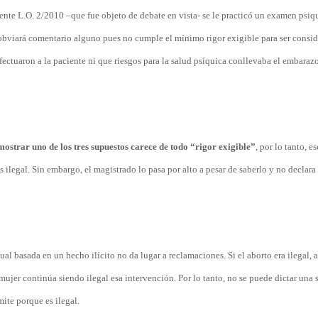
ente L.O. 2/2010 –que fue objeto de debate en vista- se le practicó un examen psiq
bviará comentario alguno pues no cumple el mínimo rigor exigible para ser consi
ctuaron a la paciente ni que riesgos para la salud psíquica conllevaba el embarazo
emostrar uno de los tres supuestos carece de todo “rigor exigible”
, por lo tanto, e
s ilegal. Sin embargo, el magistrado lo pasa por alto a pesar de saberlo y no declar
ual basada en un hecho ilícito no da lugar a reclamaciones. Si el aborto era ilegal, 
 mujer continúa siendo ilegal esa intervención. Por lo tanto, no se puede dictar una 
ite porque es ilegal.