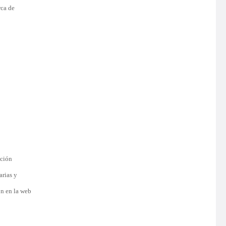
rca de
ación
arias y
on en la web