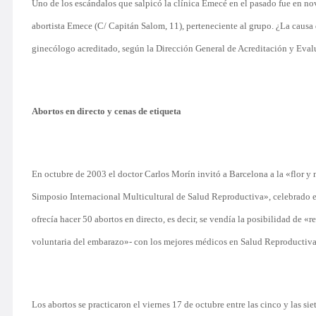
Uno de los escándalos que salpicó la clínica Emecé en el pasado fue en no
abortista Emece (C/ Capitán Salom, 11), perteneciente al grupo. ¿La caus
ginecólogo acreditado, según la Dirección General de Acreditación y Eval
Abortos en directo y cenas de etiqueta
En octubre de 2003 el doctor Carlos Morín invitó a Barcelona a la «flor y 
Simposio Internacional Multicultural de Salud Reproductiva», celebrado 
ofrecía hacer 50 abortos en directo, es decir, se vendía la posibilidad de «
voluntaria del embarazo»- con los mejores médicos en Salud Reproductiva
Los abortos se practicaron el viernes 17 de octubre entre las cinco y las s