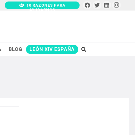
10 RAZONES PARA
AYUDARNOS
A
BLOG
LEÓN XIV ESPAÑA